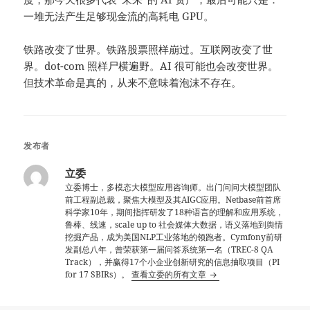
一堆无法产生足够现金流的高耗电 GPU。
铁路改变了世界。铁路股票照样崩过。互联网改变了世
界。dot-com 照样尸横遍野。AI 很可能也会改变世界。
但技术革命是真的，从来不意味着泡沫不存在。
发布者
立委
立委博士，多模态大模型应用咨询师。出门问问大模型团队
前工程副总裁，聚焦大模型及其AIGC应用。Netbase前首席
科学家10年，期间指挥研发了18种语言的理解和应用系统，
鲁棒、线速，scale up to 社会媒体大数据，语义落地到舆情
挖掘产品，成为美国NLP工业落地的领跑者。Cymfony前研
发副总八年，曾荣获第一届问答系统第一名（TREC-8 QA
Track），并赢得17个小企业创新研究的信息抽取项目（PI
for 17 SBIRs）。
查看立委的所有文章