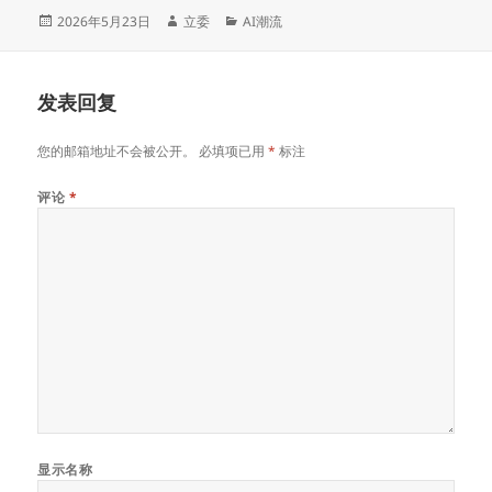
发
作
分
2026年5月23日
立委
AI潮流
布
者
类
于
发表回复
您的邮箱地址不会被公开。
必填项已用
*
标注
评论
*
显示名称