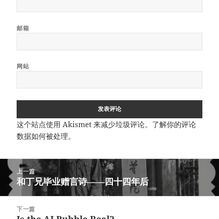
邮箱
网站
这个站点使用 Akismet 来减少垃圾评论。
了解你的评论
数据如何被处理
。
文
上一篇
章
和丁兄毕业赠言诗——四十四年后
上
导
篇
航
文
下一篇
章：
Is the AI Bubble Real?
下