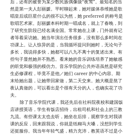
后，还有的被誉为某少数民族偶像级“夜莺”。最知名的当
然是第一夫人彭丽媛。平时聊起来，她对媒体恭维她是歌
唱皇后或巨星什么的很不以为然，她 preferred 的称号是
歌唱艺术家。彭丽媛本科时期一唱成名，就上了春晚，到
了研究生阶段已经名满全国。常常她在上课，门外就有记
者等着采访她。她当年演出任务很多，没有那么多时间在
功课上。让人惊异的是，当我循环提问到她时，无论句子
多长，我说得多快，她都可以八九不离十的复述出来。有
些句子显然她并不熟悉。看来她的音乐训练培养了她敏感
的听觉和极强的模仿力。音乐学院的公共外语虽然是研究
生必修课程，毕竟不是他／她们 career 的中心内容。期
末给她出题，让她带回家做，第二天交来。她大概是熬了
夜认真做的，可以看出是个很有天分的人，也确实花了功
夫。
除了音乐学院代课，我还先后在社科院夜校和建国饭
店讲授英语，学生有饭店招待，出租司机和社会上的三教
九流。有些课太太也去听，她坐在后排，观察学生对我讲
课的反应，回来跟我说，你就是纸糊马大嗓，没想到学生
还挺服你。我当年年轻气盛，精力充沛，教英语不过是小