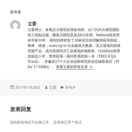
发布者
立委
立委博士，多模态大模型应用咨询师。出门问问大模型团队
前工程副总裁，聚焦大模型及其AIGC应用。Netbase前首席
科学家10年，期间指挥研发了18种语言的理解和应用系统，
鲁棒、线速，scale up to 社会媒体大数据，语义落地到舆情
挖掘产品，成为美国NLP工业落地的领跑者。Cymfony前研
发副总八年，曾荣获第一届问答系统第一名（TREC-8 QA
Track），并赢得17个小企业创新研究的信息抽取项目（PI
for 17 SBIRs）。
查看立委的所有文章
发
作
分
2017年1月26日
立委
非NLP
布
者
类
于
发表回复
您的邮箱地址不会被公开。
必填项已用
*
标注