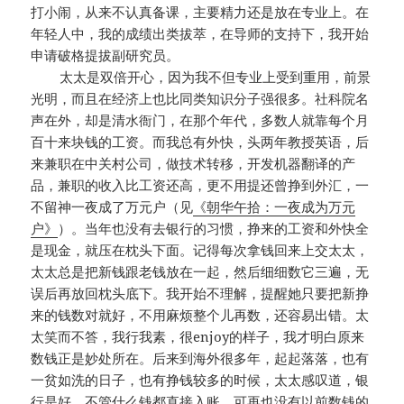
打小闹，从来不认真备课，主要精力还是放在专业上。在
年轻人中，我的成绩出类拔萃，在导师的支持下，我开始
申请破格提拔副研究员。
太太是双倍开心，因为我不但专业上受到重用，前景
光明，而且在经济上也比同类知识分子强很多。社科院名
声在外，却是清水衙门，在那个年代，多数人就靠每个月
百十来块钱的工资。而我总有外快，头两年教授英语，后
来兼职在中关村公司，做技术转移，开发机器翻译的产
品，兼职的收入比工资还高，更不用提还曾挣到外汇，一
不留神一夜成了万元户（见
《朝华午拾：一夜成为万元
户》
）。当年也没有去银行的习惯，挣来的工资和外快全
是现金，就压在枕头下面。记得每次拿钱回来上交太太，
太太总是把新钱跟老钱放在一起，然后细细数它三遍，无
误后再放回枕头底下。我开始不理解，提醒她只要把新挣
来的钱数对就好，不用麻烦整个儿再数，还容易出错。太
太笑而不答，我行我素，很enjoy的样子，我才明白原来
数钱正是妙处所在。后来到海外很多年，起起落落，也有
一贫如洗的日子，也有挣钱较多的时候，太太感叹道，银
行是好，不管什么钱都直接入账，可再也没有以前数钱的