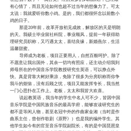
有心情了，而且无论如何也超不过当年的想像力了。可太
太说：我就爱听你数小鸡。是的，我们都很怀念以前数小
鸡的日子。
那是20年前，改革开放初见成效，解放区的天是明朗
的天。我硕士毕业留社科院，事业顺风，提前一年获得助
理研究员职称，又巧遇太太，喜结良缘，新婚燕尔，生活
温馨甜蜜。
导师成为老板，项目正要用人，自然百般呵护。除了
不愿意让我出国外，其余一切均有照应，还主动介绍我到
师母所在的中国音乐学院教授研究生英语，可以挣点外
快。真是背靠大树好乘凉，免除了很多为分房职称而你争
我斗的烦恼，没有后顾之忧，项目又能发挥专长，我当然
一门心思扑在工作上。老板，太太和我皆大欢喜。
说起教英语，我当年的学生中名人可不少，皆因中国
音乐学院是中国民族音乐的最高学府，能够攻读研究生的
都不是等闲人物，甚至名冠中外的作曲家金湘（当时是作
曲系主任，曾创作歌剧《原野》）也是我的编外学生。其
他学生如今有的官至音乐学院副院长，有的是中国琵琶皇