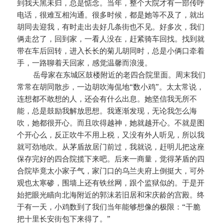
到我天黑未归，总是惦念。当年，整个大院才有一部传呼
电话，很难互相沟通。很多时候，都是她等不及了，就出
胡同去迎我，有时走出去好几条街也不见。好多次，我们
俩走岔了，回到家，一看人没在，赶紧骑车回找。找到就
带在车后回转，进入长长的菊儿胡同时，总是小俩口牵着
手，一路聊着天回家，感觉温馨而浪漫。
岳母家在东城区鼓楼附近的老四合院里面。周末我们
常常在胡同散步，一边胡吹海侃地“数小鸡”。太太常说，
连想都不敢想的人，还会有什么出息。她坚信我无所不
能，总是鼓励我解放思想。我逐渐发现，无论我怎么海
吹，她都很开心。而且吹得越神，她就越开心。不就是图
个开心么，反正吹牛不用上税，又没有外人听见，所以我
就可劲地吹。从茅盾故居门前过，我就说，赶明儿把这座
保存完好的四合院揽下来吧。后来一商量，觉得茅盾的四
合院毕竟太小家子气，家门口的乌兰夫府上倒挺大，可外
观也太寒碜，围墙上还有铁丝网，跟个监狱似的。于是开
始把眼光瞄向北海附近的郭沫若旧居和宋庆龄的宫殿。终
于有一天，小鸡数到了我们当年能够想像的极限：“干脆
把十里长安街包下来得了。”