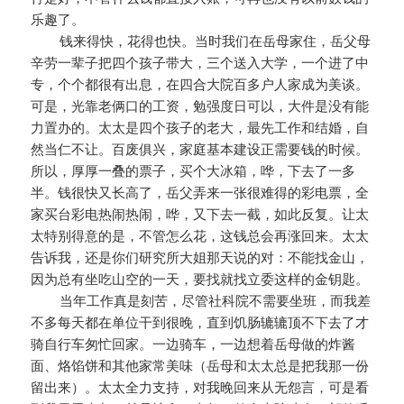
乐趣了。
钱来得快，花得也快。当时我们在岳母家住，岳父母
辛劳一辈子把四个孩子带大，三个送入大学，一个进了中
专，个个都很有出息，在四合大院百多户人家成为美谈。
可是，光靠老俩口的工资，勉强度日可以，大件是没有能
力置办的。太太是四个孩子的老大，最先工作和结婚，自
然当仁不让。百废俱兴，家庭基本建设正需要钱的时候。
所以，厚厚一叠的票子，买个大冰箱，哗，下去了一多
半。钱很快又长高了，岳父弄来一张很难得的彩电票，全
家买台彩电热闹热闹，哗，又下去一截，如此反复。让太
太特别得意的是，不管怎么花，这钱总会再涨回来。太太
告诉我，还是你们研究所大姐那天说的对：不能找金山，
因为总有坐吃山空的一天，要找就找立委这样的金钥匙。
当年工作真是刻苦，尽管社科院不需要坐班，而我差
不多每天都在单位干到很晚，直到饥肠辘辘顶不下去了才
骑自行车匆忙回家。一边骑车，一边想着岳母做的炸酱
面、烙馅饼和其他家常美味（岳母和太太总是把我那一份
留出来）。太太全力支持，对我晚回来从无怨言，可是看