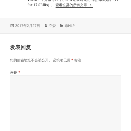
for 17 SBIRs）。
查看立委的所有文章
发
作
分
2017年2月27日
立委
非NLP
布
者
类
于
发表回复
您的邮箱地址不会被公开。
必填项已用
*
标注
评论
*