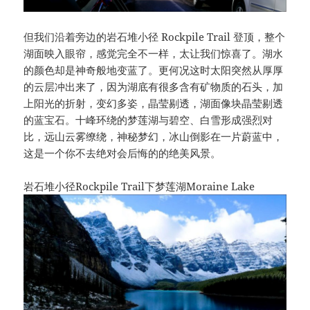
但我们沿着旁边的岩石堆小径 Rockpile Trail 登顶，整个
湖面映入眼帘，感觉完全不一样，太让我们惊喜了。湖水
的颜色却是神奇般地变蓝了。更何况这时太阳突然从厚厚
的云层冲出来了，因为湖底有很多含有矿物质的石头，加
上阳光的折射，变幻多姿，晶莹剔透，湖面像块晶莹剔透
的蓝宝石。十峰环绕的梦莲湖与碧空、白雪形成强烈对
比，远山云雾缭绕，神秘梦幻，冰山倒影在一片蔚蓝中，
这是一个你不去绝对会后悔的的绝美风景。
岩石堆小径Rockpile Trail下梦莲湖Moraine Lake