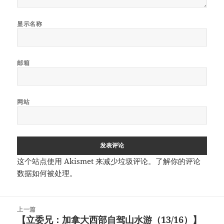
显示名称
邮箱
网站
这个站点使用 Akismet 来减少垃圾评论。
了解你的评论
数据如何被处理
。
文
上一篇
章
【立委兄：加拿大西部自驾山水游（13/16）】
上