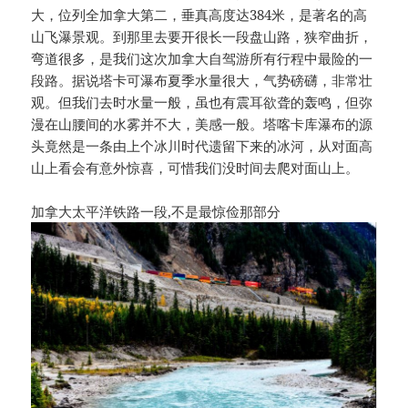
大，位列全加拿大第二，垂真高度达384米，是著名的高
山飞瀑景观。到那里去要开很长一段盘山路，狭窄曲折，
弯道很多，是我们这次加拿大自驾游所有行程中最险的一
段路。据说塔卡可瀑布夏季水量很大，气势磅礴，非常壮
观。但我们去时水量一般，虽也有震耳欲聋的轰鸣，但弥
漫在山腰间的水雾并不大，美感一般。塔喀卡库瀑布的源
头竟然是一条由上个冰川时代遗留下来的冰河，从对面高
山上看会有意外惊喜，可惜我们没时间去爬对面山上。
加拿大太平洋铁路一段,不是最惊俭那部分