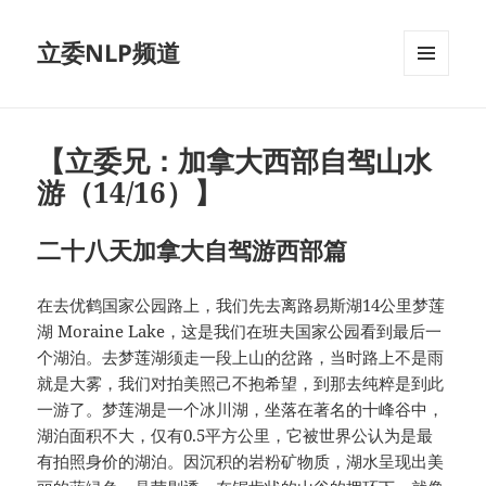
立委NLP频道
菜单和
挂件
【立委兄：加拿大西部自驾山水
游（14/16）】
二十八天加拿大自驾游西部篇
在去优鹤国家公园路上，我们先去离路易斯湖14公里梦莲
湖 Moraine Lake，这是我们在班夫国家公园看到最后一
个湖泊。去梦莲湖须走一段上山的岔路，当时路上不是雨
就是大雾，我们对拍美照己不抱希望，到那去纯粹是到此
一游了。梦莲湖是一个冰川湖，坐落在著名的十峰谷中，
湖泊面积不大，仅有0.5平方公里，它被世界公认为是最
有拍照身价的湖泊。因沉积的岩粉矿物质，湖水呈现出美