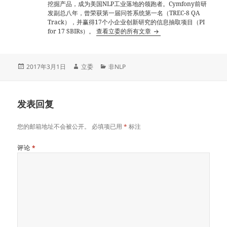
挖掘产品，成为美国NLP工业落地的领跑者。Cymfony前研
发副总八年，曾荣获第一届问答系统第一名（TREC-8 QA
Track），并赢得17个小企业创新研究的信息抽取项目（PI
for 17 SBIRs）。
查看立委的所有文章
发
作
分
2017年3月1日
立委
非NLP
布
者
类
于
发表回复
您的邮箱地址不会被公开。
必填项已用
*
标注
评论
*