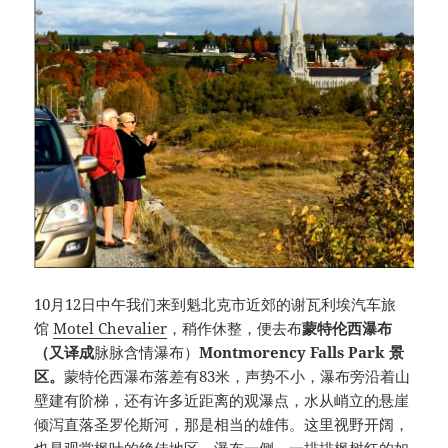
10月12日中午我们来到魁北克市近郊的谢瓦利埃汽车旅
馆
Motel Chevalier
，稍作休整，便去布
蒙特伦西瀑布
（又译成
脉脉含情瀑布）
Montmorency Falls Park
景
区。
蒙特伦西瀑布落差有83米，声势不小，瀑布旁沿着山
壁建有阶梯，还有许多近距离的观瀑点，水从峭立的悬崖
倾泻直落圣罗伦斯河，那是相当的雄伟。这里视野开阔，
也是观赏枫叶的绝佳地区，瀑布一侧，一排排枫树红的如