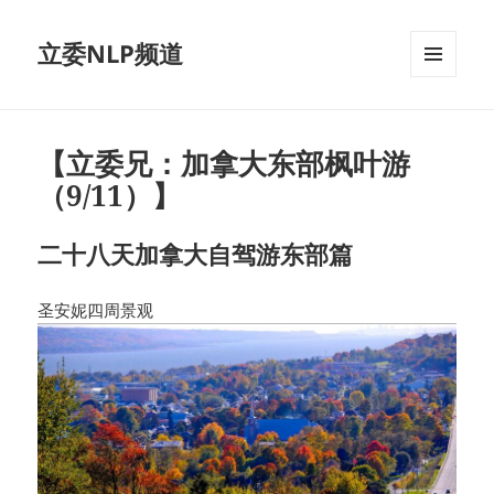
立委NLP频道
菜单和
挂件
【立委兄：加拿大东部枫叶游
（9/11）】
二十八天加拿大自驾游东部篇
圣安妮四周景观