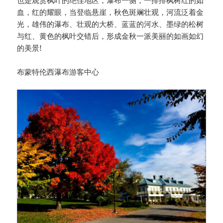
血，红的耀眼，当登临悬崖，秋色斑斓壮观，河流泛着金
光，雄伟的瀑布、壮观的大桥、蓝蓝的河水、墨绿的松树
与红、黄色的枫叶交错后，形成金秋一派美丽的如画如幻
的美景!
布蒙特伦西瀑布游客中心