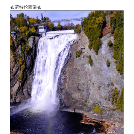
布蒙特伦西瀑布