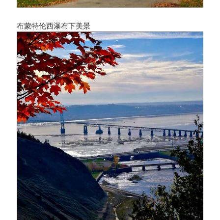
布蒙特伦西瀑布下美景