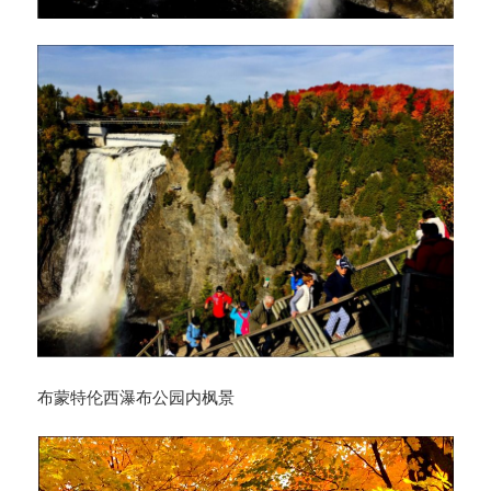
布蒙特伦西瀑布公园内枫景