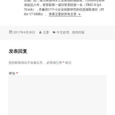
挖掘产品，成为美国NLP工业落地的领跑者。Cymfony前研
发副总八年，曾荣获第一届问答系统第一名（TREC-8 QA
Track），并赢得17个小企业创新研究的信息抽取项目（PI
for 17 SBIRs）。
查看立委的所有文章
发
作
分
2017年4月26日
立委
中文处理
、
舆情挖掘
布
者
类
于
发表回复
您的邮箱地址不会被公开。
必填项已用
*
标注
评论
*