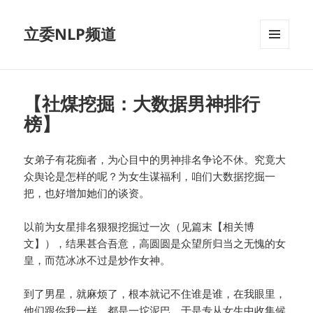
立委NLP频道
菜单和
挂件
【社煤挖掘：大数据男神排行
榜】
女弟子有花痴者，为心目中的男神排名争论不休。究竟大
众舆论是怎样的呢？为女生谋福利，咱们大数据挖掘一
把，也好增加她们的谈资。
以前为女星排名狠狠挖掘过一次（见篇末【相关博
文】），结果甚合吾意，高圆圆是众望所归当之无愧的女
皇，而范冰冰不过是炒作女神。
到了男星，就麻烦了，根本就记不住谁是谁，在我眼里，
他们跟你我一样，都是一坨泥巴。于是专从女生中收集候