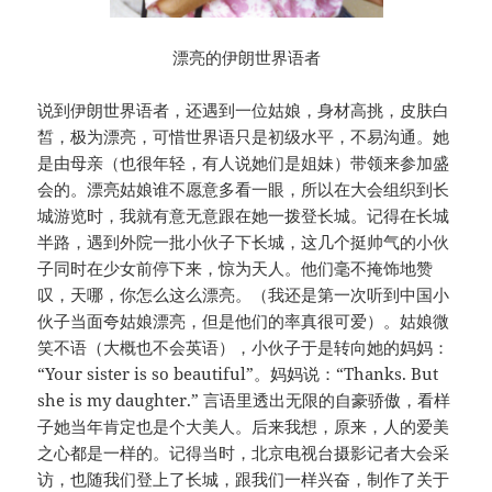
漂亮的伊朗世界语者
说到伊朗世界语者，还遇到一位姑娘，身材高挑，皮肤白
皙，极为漂亮，可惜世界语只是初级水平，不易沟通。她
是由母亲（也很年轻，有人说她们是姐妹）带领来参加盛
会的。漂亮姑娘谁不愿意多看一眼，所以在大会组织到长
城游览时，我就有意无意跟在她一拨登长城。记得在长城
半路，遇到外院一批小伙子下长城，这几个挺帅气的小伙
子同时在少女前停下来，惊为天人。他们毫不掩饰地赞
叹，天哪，你怎么这么漂亮。（我还是第一次听到中国小
伙子当面夸姑娘漂亮，但是他们的率真很可爱）。姑娘微
笑不语（大概也不会英语），小伙子于是转向她的妈妈：
“Your sister is so beautiful”。妈妈说：“Thanks. But
she is my daughter.” 言语里透出无限的自豪骄傲，看样
子她当年肯定也是个大美人。后来我想，原来，人的爱美
之心都是一样的。记得当时，北京电视台摄影记者大会采
访，也随我们登上了长城，跟我们一样兴奋，制作了关于