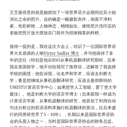
王艾最得意的就是她抓拍了一张世界语大会期间拉宾小姐
演出之余的照片。这的确是一幅摄影杰作，画面干净利
索，色彩鲜艳，人物神态，栩栩如生。难怪照片洗印店的
老板把照片放大摆放在门前作为招徕顾客的样榜。
值得一提的是，我在这次大会上，结识了一位国际世界语
界大名鼎鼎的人物
Victor Sadler 博士
，并与他保持了多
年的交往（特别是他在BSO从事机器翻译研究期间，后来
我去英国留学，他不但给我写了推荐信，还解答了我选择
学校的困惑：他告诉我，论名声和学术，应该去剑桥大
学；要是想继续从事机器翻译研究，应该去曼彻斯特的
UMIST计算语言学中心；如果想学人工智能，爱丁堡大学
最佳）。他是剑桥大学的语言学博士（后来跟我一样成为
计算语言学家，从事机器翻译的研究，他首创了利用自动
句法分析过的双语语料库施行机器翻译的算法，比后来盛
行的同类研究早了5－10年），长期以来是国际世界语协
会的头面人物之一，当时是国际世界语协会的财务总监。