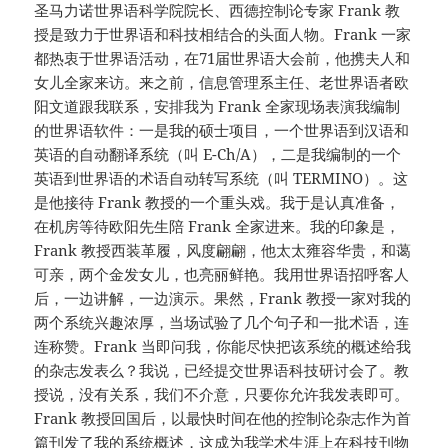
圣马力诺世界语科学院院长、西德控制论专家 Frank 教
授是致力于世界语和科技相结合的头面人物。Frank 一家
都热衷于世界语活动，在71届世界语大会前，他携夫人和
女儿全家来访。来之前，信息管理系主任、老世界语者欧
阳文道跟我联系，安排我为 Frank 全家现场表演我编制
的世界语软件：一是我的硕士项目，一个世界语到汉语和
英语的自动翻译系统（叫 E-Ch/A），二是我编制的一个
英语到世界语的术语自动转写系统（叫 TERMINO）。这
是他接待 Frank 教授的一个重头戏。我于是认真准备，
在机房等待欧阳先生陪 Frank 全家进来。我的印象是，
Frank 教授西装革履，风度翩翩，他太太雍容华贵，和蔼
可亲，两个金发女儿，也亮丽鲜艳。我用世界语招呼客人
后，一边讲解，一边演示。果然，Frank 教授一家对我的
两个系统兴趣浓厚，当场试验了几个句子和一批术语，连
连称赞。Frank 当即问我，你能尽快把该系统的概述给我
的杂志发表么？我说，已经提交世界语科技研讨会了。教
授说，没有关系，我们不介意，只要你允许我发表即可。
Frank 教授回国后，以最快时间在他的控制论杂志作为首
篇刊发了我的系统概述，这成为我学术生涯上在科技刊物