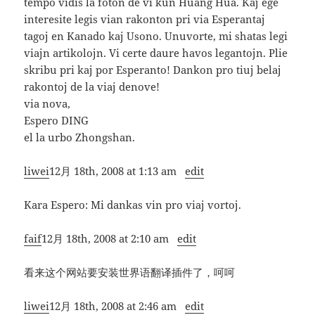
tempo vidis la foton de vi kun Huang Hua. Kaj ege
interesite legis vian rakonton pri via Esperantaj
tagoj en Kanado kaj Usono. Unuvorte, mi shatas legi
viajn artikolojn. Vi certe daure havos legantojn. Plie
skribu pri kaj por Esperanto! Dankon pro tiuj belaj
rakontoj de la viaj denove!
via nova,
Espero DING
el la urbo Zhongshan.
liwei
12月 18th, 2008 at 1:13 am
edit
Kara Espero: Mi dankas vin pro viaj vortoj.
faif
12月 18th, 2008 at 2:10 am
edit
看来这个网站要安装世界语翻译插件了，呵呵
liwei
12月 18th, 2008 at 2:46 am
edit