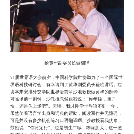
给黄华副委员长做翻译
71届世界语大会前夕，中国科学院世协举办了一个国际世
界语科技研讨会，有幸请到了黄华副委员长莅临讲话。世
协本来安排外交学院世界语前辈沙地教授做黄华的翻译，
可临场前一刻钟，沙教授忽然跟我说：“你年轻，脑子
快，还是你上场吧”。天哪，我才刚学世界语不到一年，
虽然仗着语言学出身和词典的帮助，阅读写作并无障碍，
可是并没有多少机会练习口语翻译啊。沙教授看我犹豫，
鼓励说：“你肯定行”。也是初生牛犊，糊涂胆大，这一激