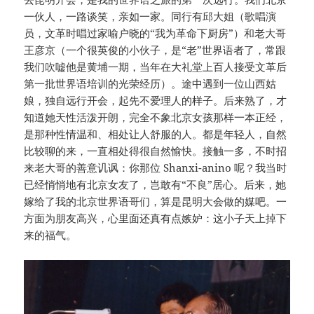
一伙人，一路谈笑，亲如一家。同行有邱大姐（歌唱演
员，文革时唱过家喻户晓的“我为革命下厨房”）和老大哥
王彦京（一个很英俊的小伙子，是“老”世界语者了，常跟
我们吹嘘他是黄埔一期，当年在大礼堂上百人接受文革后
第一批世界语培训的光荣经历）。途中遇到一位山西姑
娘，独自远行开会，起先不爱理人的样子。后来熟了，才
知道她天性活泼开朗，完全不象北京女孩那样一本正经，
是那种性情温和、相处让人舒服的人。都是年轻人，自然
比较聊的来，一直相处得很自然愉快。接触一多，不时招
来老大哥的善意讥讽：你那位 Shanxi-anino 呢？我当时
已经悄悄地有北京女友了，岂敢有“不良”居心。后来，她
嫁给了我的北京世界语哥们，算是昆明大会做的媒吧。一
方面为朋友高兴，心里面还真有点嫉妒：这小子天上掉下
来的福气。