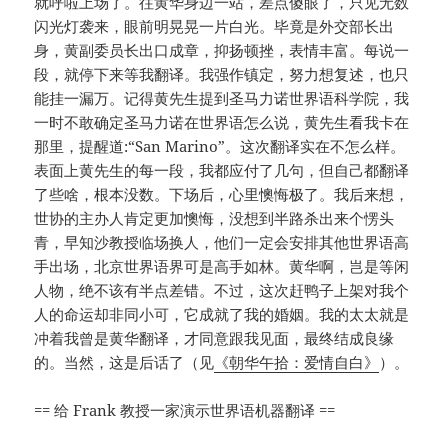
就呼啦上场了。往黄华身边一站，差点傻眼了，只见无数
闪光灯袭来，眼前明晃晃一片白光。毕竟是外交部长出
身，黄副委员长出口成章，抑扬顿挫，表情丰富。每说一
段，就停下来等我翻译。我强作镇定，努力想复述，也只
能挂一漏万。记得黄先生提到圣马力诺世界语科学院，我
一时不敢确定圣马力诺在世界语怎么说，黄先生看我卡在
那里，提醒道:“San Marino”。这次翻译实在不怎么样。
表面上黄先生的每一段，我都应付了几句，但自己都翻译
了些啥，根本没数。下场后，心里懊悔极了。我后来想，
世协的主办人肯定更加懊悔，没想到半路杀出来个愣头
青，早知沙教授临场换人，他们一定会安排其他世界语高
手出场，北京世界语界可是高手如林。黄华啊，岂是等闲
人物，绝不该有半点差错。不过，这次赶鸭子上架对我个
人的命运却非同小可，它成就了我的婚姻。我的太太就是
冲着我曾是黄华翻译，才同意跟我见面，最终结成良缘
的。当然，这是后话了（见
《朝华午拾：爱情自白》
）。
== 给 Frank 教授一家演示世界语机器翻译 ==