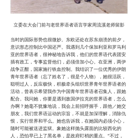
立委在大会门前与老世界语者语言学家周流溪老师留影
当时的国际形势也很微妙。东欧还处在苏东崩溃的前夕，
意识形态控制比中国还严。我遇到几个保加利亚和罗马利
亚的世界语者，很神秘地告诉我，他们的世界语代表团安
插有政工，专事监督他们，必须倍加小心。在亚洲，两伊
战争正酣，国家施行铁血控制。我结识了一位优秀的伊朗
青年世界语者（忘了姓名了，很是个人物），她很活跃，
聪明过人，反应极快，积极牵头组织世界青年世界语者的
活动，曾表示希望我作为中国青年世界语者召集人，跟她
配合。我问她，你要是遇到敌国伊拉克的世界语者，怎么
办啊？她毫不犹豫地说，我会上前招呼握手，跟他／她交
朋友，我们世界语运动的宗旨，不就是加深理解，消除仇
恨，实行世界和平么。她也告诉我，在她国内必须小心，
随时可能被送进监狱。象她这样抛头露面的比较西化的
人，恐怕早已上了黑名单，是政府盯梢的重点。“不过，