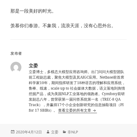
那是一段美好的时光。
羡慕你们春游。不象我，流浪天涯，没有心思外出。
发布者
立委
立委博士，多模态大模型应用咨询师。出门问问大模型团队
前工程副总裁，聚焦大模型及其AIGC应用。Netbase前首席
科学家10年，期间指挥研发了18种语言的理解和应用系统，
鲁棒、线速，scale up to 社会媒体大数据，语义落地到舆情
挖掘产品，成为美国NLP工业落地的领跑者。Cymfony前研
发副总八年，曾荣获第一届问答系统第一名（TREC-8 QA
Track），并赢得17个小企业创新研究的信息抽取项目（PI
for 17 SBIRs）。
查看立委的所有文章
发
作
分
2020年4月12日
立委
非NLP