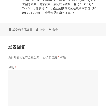
发副总八年，曾荣获第一届问答系统第一名（TREC-8 QA
Track），并赢得17个小企业创新研究的信息抽取项目（PI
for 17 SBIRs）。
查看立委的所有文章
发
作
分
2020年7月26日
立委
杂类
布
者
类
于
发表回复
您的邮箱地址不会被公开。
必填项已用
*
标注
评论
*