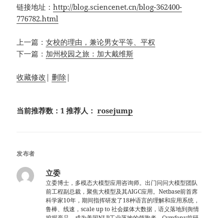
链接地址：
http://blog.sciencenet.cn/blog-362400-
776782.html
上一篇：
女校的理由，兼论男女平等、平权
下一篇：
加州校园之旅：加大戴维斯
收藏
修改
|
删除
|
当前推荐数：1 推荐人：
rosejump
发布者
立委
立委博士，多模态大模型应用咨询师。出门问问大模型团队
前工程副总裁，聚焦大模型及其AIGC应用。Netbase前首席
科学家10年，期间指挥研发了18种语言的理解和应用系统，
鲁棒、线速，scale up to 社会媒体大数据，语义落地到舆情
挖掘产品，成为美国NLP工业落地的领跑者。Cymfony前研