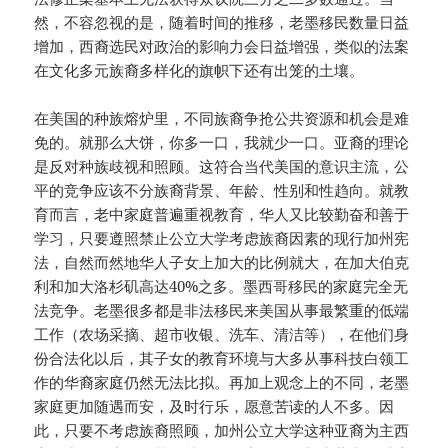
然，不容忽视的是，随着时间的推移，老墨移民数量日益
增加，西裔选民对政治的影响力会日益增强，类似的法案
在文化多元族裔多样化的旗帜下还有出笼的土壤。
在美国的种族熔炉里，不同族裔争抢公共资源和机会是难
免的。就那么大饼，你多一口，我就少一口。亚裔的理论
是反对种族歧视和照顾。这符合当代美国的意识主流，公
平的竞争应该不分族裔背景、年龄、性别和性趋向。就教
育而言，老中家庭普遍重视教育，华人又比较勤奋和善于
学习，只要遵照禁止公立大学考虑族裔因素的现行加州宪
法，自然而然地华人子女上加大的比例就大，在加大伯克
利和加大洛杉矶高达40%之多。墨西哥移民的家庭完全无
法竞争。老墨很多都是非法移民来美国从事最繁重的低端
工作（农场采摘、超市收银、洗车、清洁等），在他们身
份合法化以后，其子女的教育环境与大多从事科技白领工
作的华裔家庭仍然无法比拟。再加上观念上的不同，老墨
家庭更加随遇而安，及时行乐，愿意苦读的人不多。因
此，只要不考虑族裔照顾，加州公立大学这种亚裔为主西