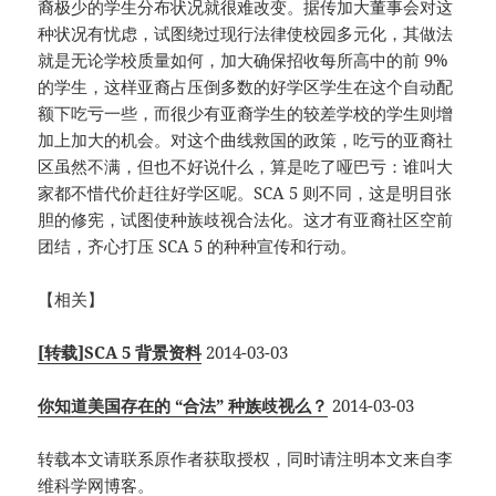
裔极少的学生分布状况就很难改变。据传加大董事会对这
种状况有忧虑，试图绕过现行法律使校园多元化，其做法
就是无论学校质量如何，加大确保招收每所高中的前 9%
的学生，这样亚裔占压倒多数的好学区学生在这个自动配
额下吃亏一些，而很少有亚裔学生的较差学校的学生则增
加上加大的机会。对这个曲线救国的政策，吃亏的亚裔社
区虽然不满，但也不好说什么，算是吃了哑巴亏：谁叫大
家都不惜代价赶往好学区呢。SCA 5 则不同，这是明目张
胆的修宪，试图使种族歧视合法化。这才有亚裔社区空前
团结，齐心打压 SCA 5 的种种宣传和行动。
【相关】
[转载]SCA 5 背景资料
2014-03-03
你知道美国存在的 “合法” 种族歧视么？
2014-03-03
转载本文请联系原作者获取授权，同时请注明本文来自李
维科学网博客。