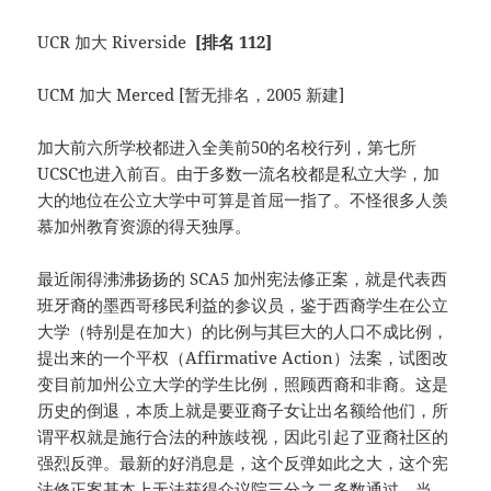
UCR 加大 Riverside
[排名 112]
UCM 加大 Merced [暂无排名，2005 新建]
加大前六所学校都进入全美前50的名校行列，第七所
UCSC也进入前百。由于多数一流名校都是私立大学，加
大的地位在公立大学中可算是首屈一指了。不怪很多人羡
慕加州教育资源的得天独厚。
最近闹得沸沸扬扬的 SCA5 加州宪法修正案，就是代表西
班牙裔的墨西哥移民利益的参议员，鉴于西裔学生在公立
大学（特别是在加大）的比例与其巨大的人口不成比例，
提出来的一个平权（Affirmative Action）法案，试图改
变目前加州公立大学的学生比例，照顾西裔和非裔。这是
历史的倒退，本质上就是要亚裔子女让出名额给他们，所
谓平权就是施行合法的种族歧视，因此引起了亚裔社区的
强烈反弹。最新的好消息是，这个反弹如此之大，这个宪
法修正案基本上无法获得众议院三分之二多数通过。当