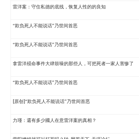
雷洋案：守住私德的底线，恢复人性的的良知
“欺负死人不能说话”乃世间首恶
“欺负死人不能说话”乃世间首恶
拿雷洋殒命事件大肆鼓噪的那些人，可把死者一家人害惨了
“欺负死人不能说话”乃世间首恶
[原创]“欺负死人不能说话”乃世间首恶
力瑾：還有多少國人在意雷洋案的真相？