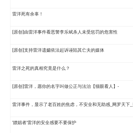
雷洋死有余辜！
[原创]由雷洋事件看恶警李乐斌杀人未受惩罚的危害性
[原创]支持雷洋遗孀依法起诉诬陷其亡夫的媒体
雷洋之死的真相究竟是什么？
[原创]雷洋，愿你的名字叫做公正与法治【猫眼看人】-
雷洋事件，显示了老百姓的焦虑，不安全和无助感_网罗天下_
'嫖娼者'雷洋的安全感要不要保护