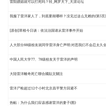
雷阳嫖娼就可以打死吗？转_网罗天下_天涯论坛
我服了雷洋家人了，到底要闹哪样？没见过这么无赖的(第5页)
[原创]草根今日谈：依法治国请从雷洋事件开始
人大部分88级校友就同学雷洋身亡声明:对恶我们不会忍太久全文
中国人民大学77、78级校友关于雷洋的声明
大陸雷洋離奇死亡聯合國貼文關注
雷洋尸检超过12个小时北京昌平警方回避不
热帖：为什么我们应该感谢雷洋的妻子(图)