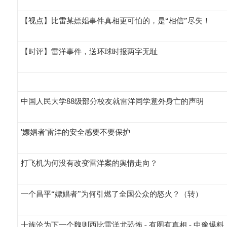
【视点】比雷某嫖娼事件真相更可怕的，是“相信”尽失！
【时评】雷洋事件，送环球时报两字无耻
中国人民大学88级部分校友就雷洋同学意外身亡的声明
'嫖娼者'雷洋的安全感要不要保护
打飞机为何没有改变雷洋案的舆情走向？
一个昌平“嫖娼者”为何引燃了全国公众的怒火？（转）
十族沦为下一个魏则西比雷洋尤恐怖 - 有图有真相 - 中豫爆料