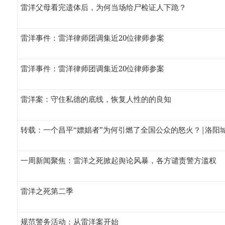
雷洋父母看完遗体后，为何当场给尸检证人下跪？
雷洋事件：雷洋律师团调集近20位律师参案
雷洋事件：雷洋律师团调集近20位律师参案
雷洋案：守住私德的底线，恢复人性的的良知
转载：一个昌平“嫖娼者”为何引燃了全国公众的怒火？|洛阳
一周新闻聚焦：雷洋之死掀起舆论风暴，各方谴责警方滥权
雷洋之死第二季
规范警务活动：从雷洋案开始