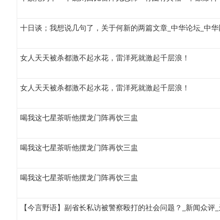
十日谈；我想说几句了，关于何新的两篇文章_中华论坛_中华
女人天天被杀都激不起水花，雷洋死就激起千层浪！
女人天天被杀都激不起水花，雷洋死就激起千层浪！
喝我这七星茶听他摆龙门阵再饮三盅
喝我这七星茶听他摆龙门阵再饮三盅
喝我这七星茶听他摆龙门阵再饮三盅
【今言野语】副省长私访被警察殴打的社会问题？_新闻众评_