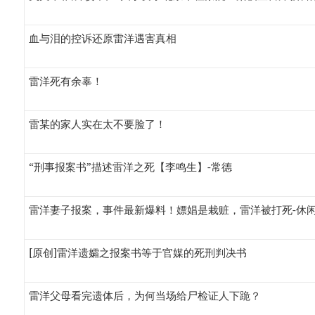
血与泪的控诉还原雷洋遇害真相
雷洋死有余辜！
雷某的家人实在太不要脸了！
“刑事报案书”描述雷洋之死【李鸣生】-常德
雷洋妻子报案，事件最新爆料！嫖娼是栽赃，雷洋被打死-休闲
[原创]雷洋遗孀之报案书等于官媒的死刑判决书
雷洋父母看完遗体后，为何当场给尸检证人下跪？