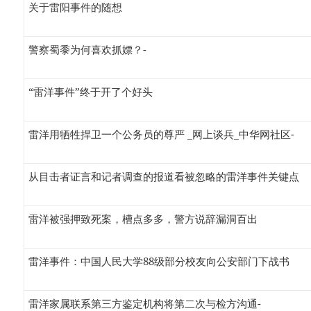
关于雷阳事件的随想
警察蜀黍为何喜欢抓嫖？-
“雷洋事件”终于开了个好头
雷洋用牺牲捍卫一个公务员的尊严 _网上谈兵_中华网社区-
从目击者证言和记者调查的报道看被忽略的雷洋事件关键点
雷洋被强押致死案，槽点多多，警方说辞漏洞百出
雷洋事件：中国人民大学88级部分校友向公安部门下战书
雷洋家属联系第三方鉴定机构将第二次与检方沟通-