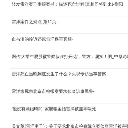
转发雷洋案刑事报案书：描述死亡过程(真相即将到来)-衡阳
雷洋案件之疑点-第11页-
血与泪的控诉还原雷洋遇害真相-
网传'大学生屁股被警察叔叔打开花'，警方：属实！图_中华论
雷洋死亡当晚到底发生了什么？央视专访当事警察
雷洋家属向北京市检报案要求侦查涉事民警-
'他沒有嫖娼時間' 家屬報案指雷洋被無辜毆死
吴文萃(雷洋妻子)：关于要求北京市检察院立案侦查雷洋被害