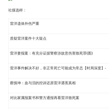
社煤选样：
雷洋遗体外伤严重
质疑雷洋案件十大疑点
雷洋妻报案：有充分证据警察涉故意伤害致死罪(图)
雷洋事件解决不好，非正常死亡可能成为常态【时局深度】-
蔡慎坤：血与泪的控诉还原雷洋遇害真相
对比家属报案书和警方通报再看雷洋致死案