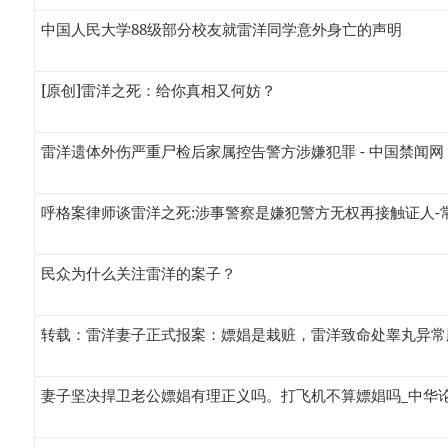
中国人民大学88级部分校友就雷洋同学意外身亡的声明
[原创]雷洋之死：给你真相又何妨？
雷洋遗体外伤严重尸检后家属控告警方涉嫌犯罪 - 中国禁闻网
呼格案律师谈雷洋之死:涉事警察是嫌犯警方无权再接触证人-
民众为什么关注雷洋的案子？
转载：雷洋妻子正式报案：嫖娼是栽赃，雷洋致命处睾丸异常
妻子坚决捍卫老公嫖娼有理正义吗。打飞机不算嫖娼吗_中华论