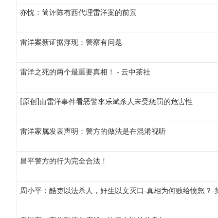
亦忱：简评陈有西代理雷洋案的前景
雷洋案新证据浮现：警察有问题
雷洋之死的两个最重要真相！ - 云中茶社
[原创]由雷洋事件看恶警李乐斌杀人未受惩罚的危害性
雷洋家属发表声明：警方的做法是在混淆视听
昌平警方的行为完全合法！
周小平：酷吏以法杀人，奸生以文灭口-真相为何败给愤怒？-第