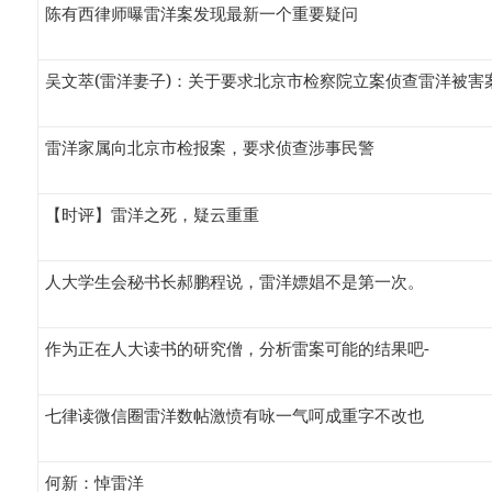
陈有西律师曝雷洋案发现最新一个重要疑问
吴文萃(雷洋妻子)：关于要求北京市检察院立案侦查雷洋被害
雷洋家属向北京市检报案，要求侦查涉事民警
【时评】雷洋之死，疑云重重
人大学生会秘书长郝鹏程说，雷洋嫖娼不是第一次。
作为正在人大读书的研究僧，分析雷案可能的结果吧-
七律读微信圈雷洋数帖激愤有咏一气呵成重字不改也
何新：悼雷洋