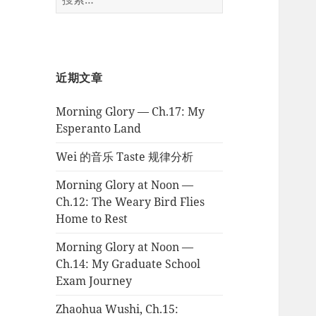
索：
近期文章
Morning Glory — Ch.17: My
Esperanto Land
Wei 的音乐 Taste 规律分析
Morning Glory at Noon —
Ch.12: The Weary Bird Flies
Home to Rest
Morning Glory at Noon —
Ch.14: My Graduate School
Exam Journey
Zhaohua Wushi, Ch.15: