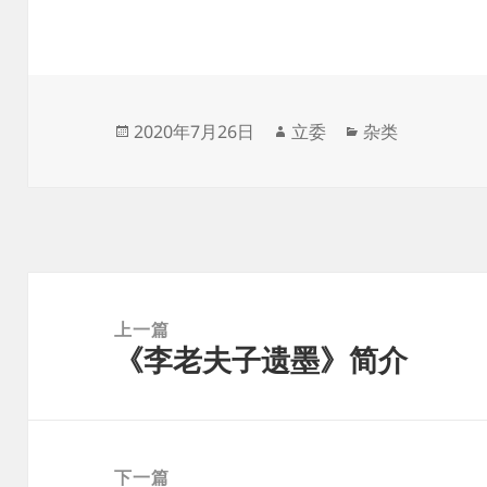
发
作
分
2020年7月26日
立委
杂类
布
者
类
于
文
章
上一篇
《李老夫子遗墨》简介
导
上
航
篇
文
章：
下一篇