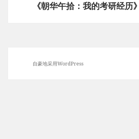
《朝华午拾：我的考研经历
下
篇
文
章：
自豪地采用WordPress