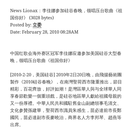
News Lionax：李佳娜参加硅谷春晚，领唱压台歌曲《祖
国你好》 (3028 bytes)
Posted by:
立委
Date: February 28, 2010 08:28AM
中国红歌会海外赛区冠军李佳娜应邀参加美国硅谷大型春
晚，领唱压台歌曲《祖国你好》
[2010-2-20，美国硅谷] 2010年2日20日晚，由飛揚藝術團
製作《2010硅谷春晚》，在南灣聖荷西市隆重推出，節目
精彩，百花齊放，好評如潮！是灣區華人與与全球華人同
享春節歡樂一個重頭戲，是硅谷地區華人獻給祖國母親的
又一份厚禮。中華人民共和國駐舊金山副總領事毛清文、
文化参贊孫建華，聖荷西市識員朱感生，苗必達前市長鄭
國民，苗必達副市長麥曉治，商界名人方李邦琴、趙燕等
出席。