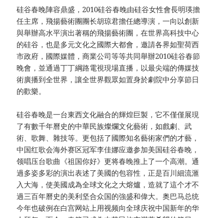
硅谷春晚陣容鼎盛，2010硅谷春晚由硅谷女性會長明瑛擔
任主席，飛揚藝術團團长胡琼君擔任總導演，一向以創新
與舉辦高水平演出著稱的飛揚藝術團，在世界高科技中心
的硅谷，也是多元文化之國際大都會，邀請各界如聖荷西
市政府，國際媒體，商業公司等等共同舉辦2010硅谷春節
晚會，並通過丁丁綱路電視現場直播，以最尖端的傳媒技
術廣播到全世界，讓全世界觀眾如置身於劇院中分享節日
的歡樂。
硅谷春晚是一台東西文化融合的輝煌巨製，它不僅僅展現
了有數千年曆史的中華民族燦爛文化藝術，如戲劇、武
術、歌舞、雜技等。更包括了國際知名藝術家們的才藝，
中国红歌会海外赛区冠军李佳娜应邀参加美国硅谷春晚，
领唱压台歌曲《祖国你好》更将春晚推上了一个高潮。通
過多姿多彩的演出表述了美國的包容性，正是百川細流滙
入大海，使美國成為全球文化之大熔爐，造就了這个才不
過三百年曆史的美利坚合众国的強盛和偉大。奥巴马总统
今年也破例在白宫网站上用视频向全球庆祝中国新年的华