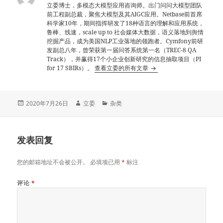
立委博士，多模态大模型应用咨询师。出门问问大模型团队
前工程副总裁，聚焦大模型及其AIGC应用。Netbase前首席
科学家10年，期间指挥研发了18种语言的理解和应用系统，
鲁棒、线速，scale up to 社会媒体大数据，语义落地到舆情
挖掘产品，成为美国NLP工业落地的领跑者。Cymfony前研
发副总八年，曾荣获第一届问答系统第一名（TREC-8 QA
Track），并赢得17个小企业创新研究的信息抽取项目（PI
for 17 SBIRs）。
查看立委的所有文章
发
作
分
2020年7月26日
立委
杂类
布
者
类
于
发表回复
您的邮箱地址不会被公开。
必填项已用
*
标注
评论
*