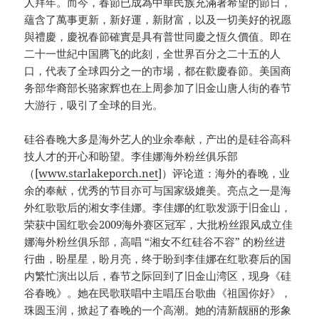
人拜年。而今，春節已成為中華民族充滿著希望的節日，
蘊含了萬事更新，新好運，新財富，以及一切美好的祝愿
與禮慶，慶祝春節確實是具有普世同慶之恆久價值。即在
二十一世紀中国腾飞的此刻，全世界百分之二十五的人
口，代表了全球四分之一的市場，都在歡慶春節。美国商
务部华裔部长骆家辉也在上周参加了旧金山唐人街的春节
大游行，吸引了全球的目光。
硅谷春晚大多是海外艺人的业余奉献，产出的是硅谷高科
技人才的开心和盼望。李佳娜海外粉丝俱乐部
（[
www.starlakeporch.net
]）评论道：海外的春晚，业
余的奉献，优秀的节目亦可与国家级媲美。亮点之一是海
外红歌歌后的湘女李佳娜。李佳娜的红歌发源于旧金山，
荣获中国红歌会2009海外赛区冠军，大批粉丝跟风成立佳
娜海外粉丝俱乐部，高唱 “湘女不红硅谷不容” 的粉丝进
行曲，盼星星，盼月亮，终于盼到李佳娜在红歌赛后的国
内繁忙演出以后，春节之际回到了旧金山湾区，现身《硅
谷春晚》。她在民歌联唱中主唱压台歌曲《祖国你好》，
珠圆玉润，掀起了春晚的一个高潮。她的清新靓丽的形象