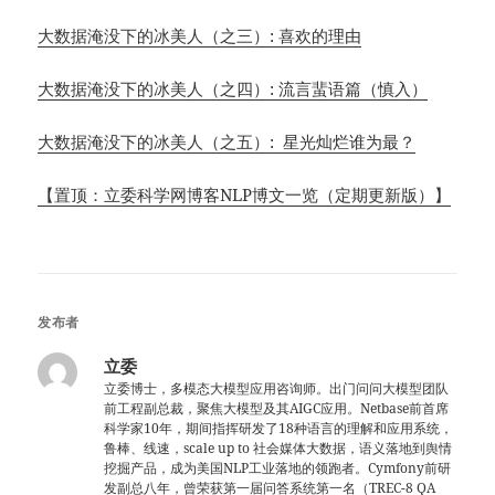
大数据淹没下的冰美人（之三）: 喜欢的理由
大数据淹没下的冰美人（之四）: 流言蜚语篇（慎入）
大数据淹没下的冰美人（之五）: 星光灿烂谁为最？
【置顶：立委科学网博客NLP博文一览（定期更新版）】
发布者
立委
立委博士，多模态大模型应用咨询师。出门问问大模型团队
前工程副总裁，聚焦大模型及其AIGC应用。Netbase前首席
科学家10年，期间指挥研发了18种语言的理解和应用系统，
鲁棒、线速，scale up to 社会媒体大数据，语义落地到舆情
挖掘产品，成为美国NLP工业落地的领跑者。Cymfony前研
发副总八年，曾荣获第一届问答系统第一名（TREC-8 QA