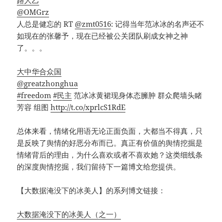
路人乙
@OMGrz
人总是健忘的 RT
@zmt0516
: 记得当年范冰冰的名声还不
如现在的张馨予，现在已经被公关团队刷成女神之神
了。。。
大中华合众国
@greatzhonghua
#freedom
#民主
范冰冰黄裙现身体态臃肿 群众爬墙头睹
芳容 组图
http://t.co/xprlcS1RdE
总体来看，情绪化用语无论正面负面，大都当不得真，只
是反映了舆情的好恶分布而已。真正有价值的舆情挖掘是
情绪背后的理由，为什么喜欢或者不喜欢她？这类细线条
的深度舆情挖掘，我们留待下一篇博文给您提供。
【大数据淹没下的冰美人】的系列博文链接：
大数据淹没下的冰美人（之一）