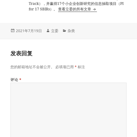
Track），并赢得17个小企业创新研究的信息抽取项目（PI
for 17 SBIRs）。
查看立委的所有文章
发
作
分
2021年7月19日
立委
杂类
布
者
类
于
发表回复
您的邮箱地址不会被公开。
必填项已用
*
标注
评论
*