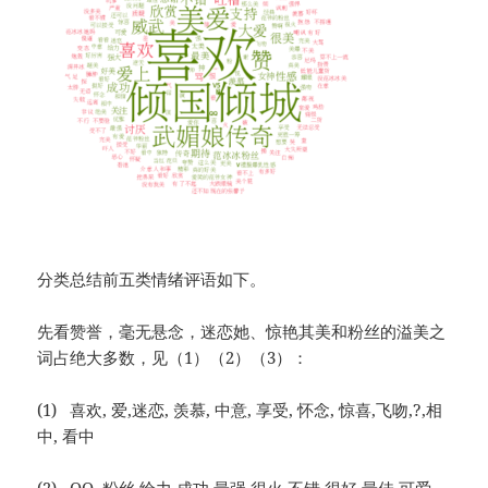
分类总结前五类情绪评语如下。
先看赞誉，毫无悬念，迷恋她、惊艳其美和粉丝的溢美之
词占绝大多数，见（1）（2）（3）：
(1) 喜欢, 爱,迷恋, 羡慕, 中意, 享受, 怀念, 惊喜,飞吻,?,相
中, 看中