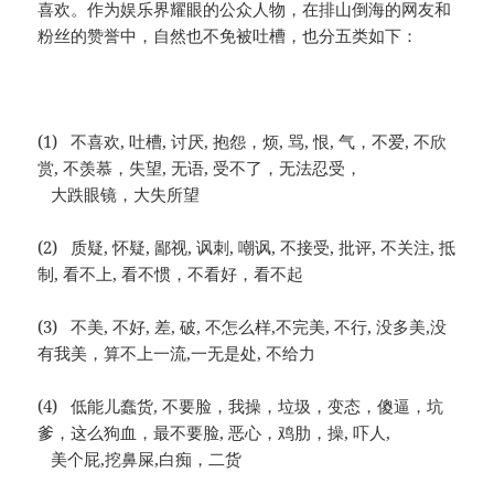
喜欢。作为娱乐界耀眼的公众人物，在排山倒海的网友和
粉丝的赞誉中，自然也不免被吐槽，也分五类如下：
(1) 不喜欢, 吐槽, 讨厌, 抱怨，烦, 骂, 恨, 气，不爱, 不欣
赏, 不羡慕，失望, 无语, 受不了，无法忍受，
大跌眼镜，大失所望
(2) 质疑, 怀疑, 鄙视, 讽刺, 嘲讽, 不接受, 批评, 不关注, 抵
制, 看不上, 看不惯，不看好，看不起
(3) 不美, 不好, 差, 破, 不怎么样,不完美, 不行, 没多美,没
有我美，算不上一流,一无是处, 不给力
(4) 低能儿蠢货, 不要脸，我操，垃圾，变态，傻逼，坑
爹，这么狗血，最不要脸, 恶心，鸡肋，操, 吓人,
美个屁,挖鼻屎,白痴，二货