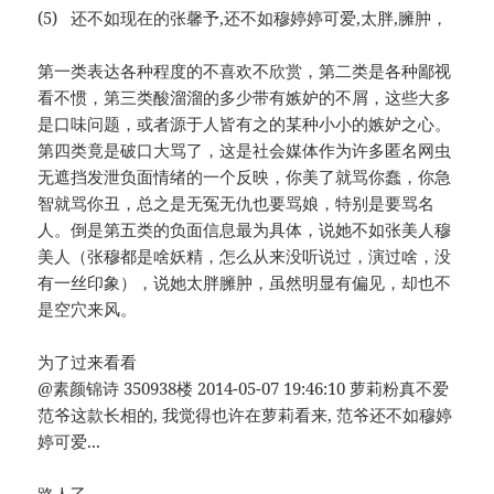
(5) 还不如现在的张馨予,还不如穆婷婷可爱,太胖,臃肿，
第一类表达各种程度的不喜欢不欣赏，第二类是各种鄙视
看不惯，第三类酸溜溜的多少带有嫉妒的不屑，这些大多
是口味问题，或者源于人皆有之的某种小小的嫉妒之心。
第四类竟是破口大骂了，这是社会媒体作为许多匿名网虫
无遮挡发泄负面情绪的一个反映，你美了就骂你蠢，你急
智就骂你丑，总之是无冤无仇也要骂娘，特别是要骂名
人。倒是第五类的负面信息最为具体，说她不如张美人穆
美人（张穆都是啥妖精，怎么从来没听说过，演过啥，没
有一丝印象），说她太胖臃肿，虽然明显有偏见，却也不
是空穴来风。
为了过来看看
@素颜锦诗 350938楼 2014-05-07 19:46:10 萝莉粉真不爱
范爷这款长相的, 我觉得也许在萝莉看来, 范爷还不如穆婷
婷可爱...