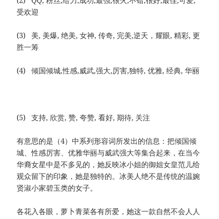
(2) QQ, 粉丝,给力,成功,最强,很火,不错,很好,最佳,可爱,
受欢迎
(3) 美, 美爆, 绝美, 女神, 传奇, 完美,逆天，耀眼, 精彩, 更
胜一筹
(4) 倾国倾城,性感,威武,强大,厉害,独特, 优雅, 经典, 华丽
(5) 支持, 欣赏, 赞, 夸赞, 看好, 期待, 关注
有意思的是（4）中系列形容词所发出的信息：把倾国倾
城、性感厉害、优雅华丽与威武强大等集合起来，在当今
华裔女星中是不多见的，她反映冰小姐的御姐女皇范儿给
观众留下的印象，她是独特的。冰美人绝不是传统的温婉
贤淑小家碧玉类的女子。
各花入各眼，萝卜青菜各有所爱，她这一款自然不会人人