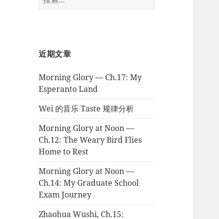
索：
近期文章
Morning Glory — Ch.17: My
Esperanto Land
Wei 的音乐 Taste 规律分析
Morning Glory at Noon —
Ch.12: The Weary Bird Flies
Home to Rest
Morning Glory at Noon —
Ch.14: My Graduate School
Exam Journey
Zhaohua Wushi, Ch.15: