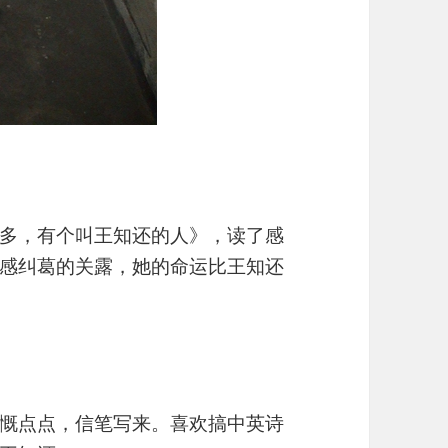
多，有个叫王知还的人》，读了感
感纠葛的关露，她的命运比王知还
慨点点，信笔写来。喜欢搞中英诗