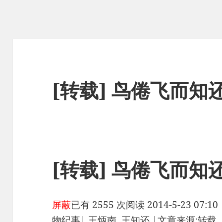
[转载] 鸟倦飞而知
[转载] 鸟倦飞而知
屏蔽
已有 2555 次阅读
2014-5-23 07:10
物纪事
|
王炳南, 王知还
|
文章来源:转载