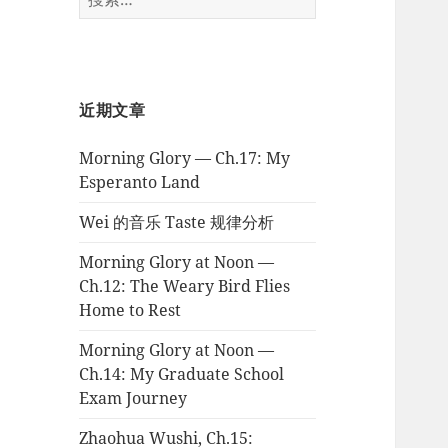
索：
近期文章
Morning Glory — Ch.17: My
Esperanto Land
Wei 的音乐 Taste 规律分析
Morning Glory at Noon —
Ch.12: The Weary Bird Flies
Home to Rest
Morning Glory at Noon —
Ch.14: My Graduate School
Exam Journey
Zhaohua Wushi, Ch.15: