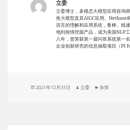
立委
立委博士，多模态大模型应用咨询
焦大模型及其AIGC应用。Netbas
语言的理解和应用系统，鲁棒、线速，sc
地到舆情挖掘产品，成为美国NLP工
八年，曾荣获第一届问答系统第一名（TR
企业创新研究的信息抽取项目（PI for 
发
作
分
2021年12月31日
立委
杂类
布
者
类
于