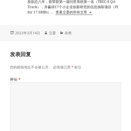
发副总八年，曾荣获第一届问答系统第一名（TREC-8 QA
Track），并赢得17个小企业创新研究的信息抽取项目（PI
for 17 SBIRs）。
查看立委的所有文章
发
作
分
2022年3月14日
立委
杂类
布
者
类
于
发表回复
您的邮箱地址不会被公开。
必填项已用
*
标注
评论
*