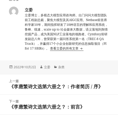
立委
立委博士，多模态大模型应用咨询师。出门问问大模型团队
前工程副总裁，聚焦大模型及其AIGC应用。Netbase前首席
科学家10年，期间指挥研发了18种语言的理解和应用系统，
鲁棒、线速，scale up to 社会媒体大数据，语义落地到舆情
挖掘产品，成为美国NLP工业落地的领跑者。Cymfony前研
发副总八年，曾荣获第一届问答系统第一名（TREC-8 QA
Track），并赢得17个小企业创新研究的信息抽取项目（PI
for 17 SBIRs）。
查看立委的所有文章
发
作
分
2022年10月2日
立委
杂类
布
者
类
于
文
上一篇
章
《李應繁诗文选第六册之？：作者简历 / 序》
上
导
篇
航
文
下一篇
章：
《李應繁诗文选第六册之？：前言》
下
篇