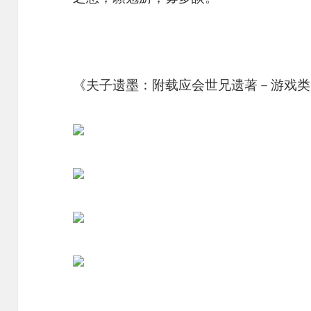
《夫子遗墨：附载应会世兄遗著－游戏类