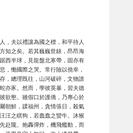
人，夫以禮讓為國之標，和平待人
方知之矣。若其巍巍世錶，昂昂海
踞西半球，見龍盤北寒帶，固亦有
悲，慟國際之哭。常行險以僥幸，
存，總理既往，山河破碎，文物誰
蛇亦豕。然而，學彼英暴，習夫德
彼欲壑。雖假口於護僑，乃專心於
屬朝鮮，蹂福州，貪情張日，殺氣
汪汪之瞎狗，若蠢蠢之蠻牛。沐猴
先赴隴。炮轟彈炸，機飛艦動，而