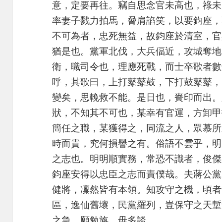
意，定要再往。竊自思念官未高也，祿未
率妻子戮力拍馬，脋肩諂笑，以要鈞座，
不可為者，忠死無益，故鈞座於清室，官
猶是也。黨軍北伐，大兵偪近，攻城奪地
衛，職司令也，理應死戰，而士卒歌者數
呼，其歌曰，上打鼕鼕鼓，下打鼓鼕鼕，
變矣，思輓救不能。是日也，賚印而出。
狀，不知其不可也，某幸有官運，方卸甲
簡任之職，某獲得之，同流之人，眾慕所
時而貴，究何損譽之有。俗語不雲乎，明
之志也。明明順實務，常恐不識者，俊傑
鈞座安得以忠臣之志而責僕哉。夫蔣公黨
健將，凜然皆有本領。知攻守之機，頃者
區，逸仙舊壞，民黨羅列，豈保守之天塹
之急，願勉旃，毋多談。