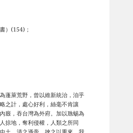
）(154)；
為蓬萊荒野，曾以維新統治，洎乎
略之計，處心好利，絲毫不肯讓
內廄，吞台灣為外府。加以虺蜴為
人掠地，奪利侵權，人類之所同
中土，清之遜帝，挾之以重來，我