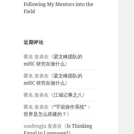
Following My Mentors into the
Field
近期评论
匿名
发表在《
梁文峰团队的
mHC 研究在做什么
》
匿名
发表在《
梁文峰团队的
mHC 研究在做什么
》
匿名
发表在《
江城记事之八
》
匿名
发表在《
“宇宙操作系统”：
世界是怎么搭建的？
》
sunfengju
发表在《
Is Thinking
Equal to Language?
》