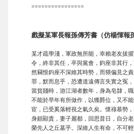
================
戲擬某軍長報孫傳芳書（仿楊惲報
某才疏學淺，軍政無所能，幸賴老友拔擢
令，終非其任，卒與黨會，鈞座非其行，
然竊恨鈞座不深維其時勢，而猥偏見之責
罪，默而息乎，恐遭道遠傳言失實之冤，
當貧賤時，游江湖者數年，身為皂隸，職
不能於早年有所做作，以獲爵位，又不能
宦，已受奚落輕視之氣久矣。懷祿慕勢，
身頗顯貴，妻子麗都，回思昔日，自分老
榮先人之丘墓乎。深維人生有命，不可輕