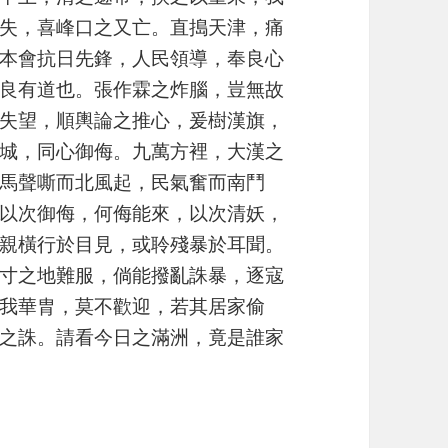
失，喜峰口之又亡。直搗天津，痛
本會抗日先鋒，人民領導，奉良心
良有道也。張作霖之炸腦，豈無故
失望，順輿論之推心，爰樹漢旗，
城，同心御侮。九萬方裡，大漢之
馬聲嘶而北風起，民氣奮而南鬥
以次御侮，何侮能來，以次清妖，
親橫行於目見，或聆殘暴於耳聞。
寸之地難服，倘能撥亂誅暴，逐寇
我華胄，莫不歡迎，若其居家偷
之誅。請看今日之滿洲，竟是誰家