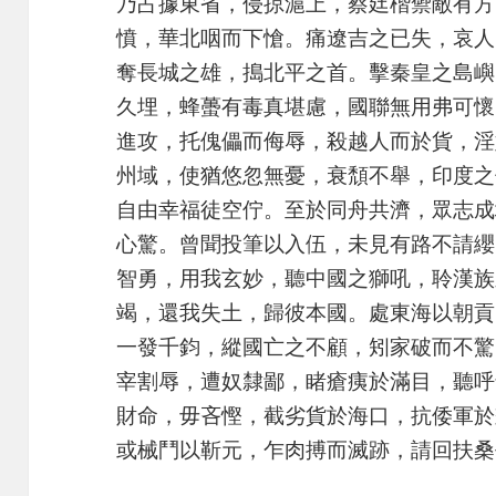
乃占據東省，侵掠滬上，蔡廷楷禦敵有方
憤，華北咽而下愴。痛遼吉之已失，哀人
奪長城之雄，搗北平之首。擊秦皇之島嶼
久埋，蜂蠆有毒真堪慮，國聯無用弗可懷
進攻，托傀儡而侮辱，殺越人而於貨，淫
州域，使猶悠忽無憂，衰頹不舉，印度之
自由幸福徒空佇。至於同舟共濟，眾志成
心驚。曾聞投筆以入伍，未見有路不請纓
智勇，用我玄妙，聽中國之獅吼，聆漢族
竭，還我失土，歸彼本國。處東海以朝貢
一發千鈞，縱國亡之不顧，矧家破而不驚
宰割辱，遭奴隸鄙，睹瘡痍於滿目，聽呼
財命，毋吝慳，截劣貨於海口，抗倭軍於
或械鬥以靳元，乍肉搏而滅跡，請回扶桑