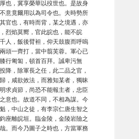
厚也，冀享榮華以歿世也。是故身
不意竟爾用以為司令也。夫時勢所
其官也，有時而背，某之境遇，亦
，烈焰莫嚮，官此皖也，能不皖
千人，飯後臂袒，仰天鼓腹而呼嗚
兩頭一齊打，當中翦芙蓉。軍心已
膝行匍匐，頓首百拜。誠卑污無
投降，除軍長之任，此二品之官，
歸，咸欲效法，而雅知某者，獨昧
明求貞節，尚恐不能報主者，忠臣
之意也。故道不同，不相為謀。今
魁，中山之徒，有李宗仁唐生智之
鈞座離皖垣。臨金陵，金陵岩險之
哉。而今乃圖子之時也，方當軍務