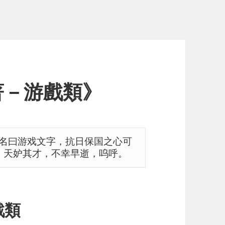
著－游戲類》
名曰游戏文字，抗日保国之心可
 天妒其才，不幸早逝，呜呼。
戲類