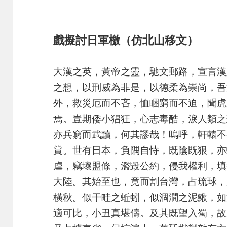
戲擬討日軍檄（仿北山移文）
大漢之英，黃帝之靈，馳文郵路，宣言漢
之想，以刑威為非是，以德柔為崇尚，吾
外，救災厄而不吝，恤睏窮而不迫，聞虎
焉。豈期倭小猖狂，心志毒酷，淚人類之
亦兵窮而武黷，何其謬哉！嗚呼，軒轅不
賞。世有日本，負隅自恃，既陰既狠，亦
虐，竊壞盟條，濫毀公約，侵我權利，填
大陸。其始至也，竟而割台灣，占琉球，
橫秋。似干畦之蚯蚓，似涸澗之泥鰍，如
適可比，小丑真堪儔。及其既望入蜀，故