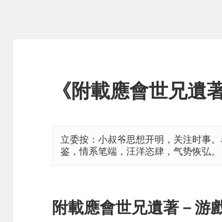
《附載應會世兄遺
立委按：小叔爷思想开明，关注时事。
鉴，情系笔端，汪洋恣肆，气势恢弘。
附載應會世兄遺著－游