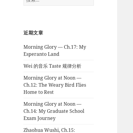
索：
近期文章
Morning Glory — Ch.17: My
Esperanto Land
Wei 的音乐 Taste 规律分析
Morning Glory at Noon —
Ch.12: The Weary Bird Flies
Home to Rest
Morning Glory at Noon —
Ch.14: My Graduate School
Exam Journey
Zhaohua Wushi, Ch.15: