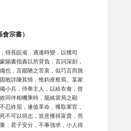
孫會宗書）
，得長皖省，適逢時變，以獲司
蒙賜書指責以所背負，言詞深刻，
備也，言鄙陋之苦衷，似巧言而脫
固敢詳陳其情，惟鈞座察焉。某家
備小兵，侍奉主人，以給衣食，曾
效同伴相機乘時，籠絡當局之顯
不忍終屈，遂值革命，獲取軍官，
死不可以得志，豈意獲得富貴，而
量，君子安分，不事強求，小人得