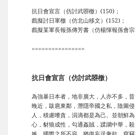
抗日會宣言（仿討武曌檄）(150)；
戲擬討日軍檄（仿北山移文）(152)；
戲擬某軍長報孫傳芳書（仿楊惲報孫會宗書
================
抗日會宣言（仿討武曌檄）
為強暴日本者，地非廣大，人亦不多，昔
晚近，跋扈東鄰，潛隱帝國之私，陰圖侵
人，積慮嗜貪，涓滴都是為己。並朝鮮為
心，豺狼成性，勾通姦賊，蹂躪中華，殺
嫉，國際之所不容。猶復妄逞奢欲，窺竊