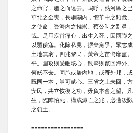
之命官，驅之而遠去。嗚呼，熱河區之已
華北之全喪，長驅關內，懼華中之頻危。
之使命，受海內之推崇。蔡公時之割鼻，
哉。是用疾首痛心，出生入死，因國聯之
以驅倭寇。化除私見，摒棄黨爭。眾志成
土地無窮，四兆黎民，黃帝之苗裔靡盡。
平。圍攻則受睏垓心，散擊則竄回海外。
何妖不去。同胞或居內地，或寄外邦，或
既同一本，豈可貳心。三省之土未回，方
安民，共立恢復之功，毋負本會之望。凡
生，臨陣怕死，構成滅亡之兆，必遭殺戮
之領土。
================