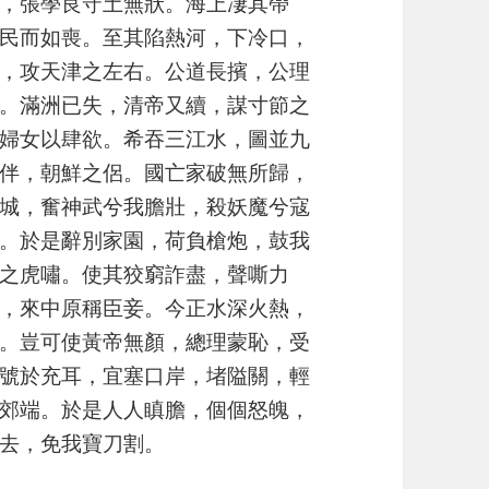
，張學良守土無狀。海上凄其帶
民而如喪。至其陷熱河，下冷口，
，攻天津之左右。公道長擯，公理
。滿洲已失，清帝又續，謀寸節之
婦女以肆欲。希吞三江水，圖並九
伴，朝鮮之侶。國亡家破無所歸，
城，奮神武兮我膽壯，殺妖魔兮寇
。於是辭別家園，荷負槍炮，鼓我
之虎嘯。使其狡窮詐盡，聲嘶力
，來中原稱臣妾。今正水深火熱，
。豈可使黃帝無顏，總理蒙恥，受
號於充耳，宜塞口岸，堵隘關，輕
郊端。於是人人瞋膽，個個怒魄，
去，免我寶刀割。