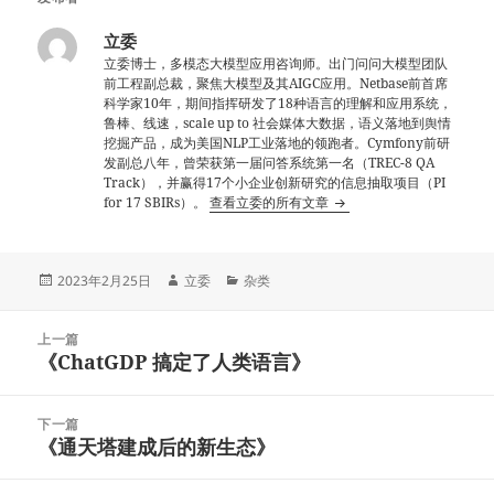
立委
立委博士，多模态大模型应用咨询师。出门问问大模型团队
前工程副总裁，聚焦大模型及其AIGC应用。Netbase前首席
科学家10年，期间指挥研发了18种语言的理解和应用系统，
鲁棒、线速，scale up to 社会媒体大数据，语义落地到舆情
挖掘产品，成为美国NLP工业落地的领跑者。Cymfony前研
发副总八年，曾荣获第一届问答系统第一名（TREC-8 QA
Track），并赢得17个小企业创新研究的信息抽取项目（PI
for 17 SBIRs）。
查看立委的所有文章
发
作
分
2023年2月25日
立委
杂类
布
者
类
于
文
上一篇
章
《ChatGDP 搞定了人类语言》
上
导
篇
航
文
下一篇
章：
《通天塔建成后的新生态》
下
篇