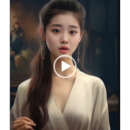
播
放
器