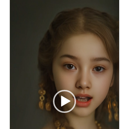
频
播
放
器