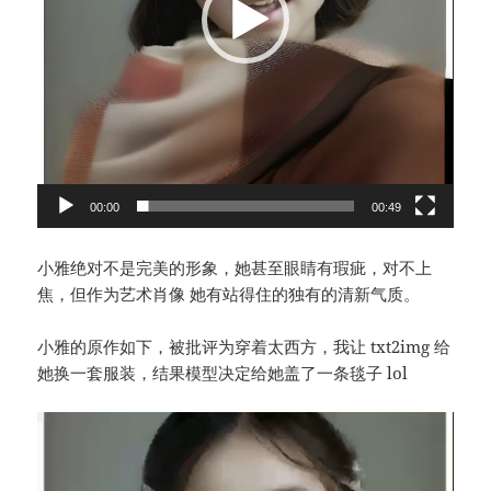
00:00
00:49
小雅绝对不是完美的形象，她甚至眼睛有瑕疵，对不上
焦，但作为艺术肖像 她有站得住的独有的清新气质。
小雅的原作如下，被批评为穿着太西方，我让 txt2img 给
她换一套服装，结果模型决定给她盖了一条毯子 lol
视
频
播