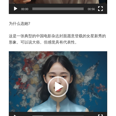
00:00
00:56
为什么选她?
这是一张典型的中国电影杂志封面愿意登载的女星新秀的
形象。可以说大俗。但感觉具有代表性。
视
频
播
放
器