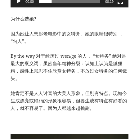
00:00
00:19
为什么选她?
因为她让人想起老电影中的女特务。她的眼睛很特别 ，
“勾人”。
By the way 对于经历过 wen/ge 的人， “女特务” 绝对是
最大的褒义词，虽然当年精神分裂：认知上认为是狐狸
精，感性上却忍不住欣赏女特务，不放过女特务的任何镜
头。
她肯定不是人人讨喜的大美人形象，但别有特点。现如今
生成漂亮或艳丽的形象很容易，但要生成有特点有好看的
人，就不容易了。因为人都越来越挑剔。
视