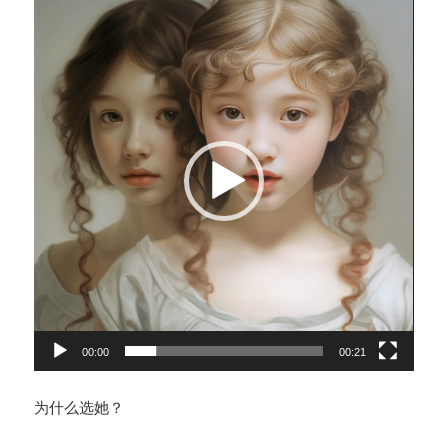
视
频
播
放
器
00:00
00:21
为什么选她？