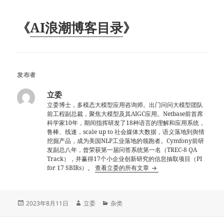
《
AI浪潮博客目录
》
发布者
立委
立委博士，多模态大模型应用咨询师。出门问问大模型团队
前工程副总裁，聚焦大模型及其AIGC应用。Netbase前首席
科学家10年，期间指挥研发了18种语言的理解和应用系统，
鲁棒、线速，scale up to 社会媒体大数据，语义落地到舆情
挖掘产品，成为美国NLP工业落地的领跑者。Cymfony前研
发副总八年，曾荣获第一届问答系统第一名（TREC-8 QA
Track），并赢得17个小企业创新研究的信息抽取项目（PI
for 17 SBIRs）。
查看立委的所有文章
发
作
分
2023年8月11日
立委
杂类
布
者
类
于