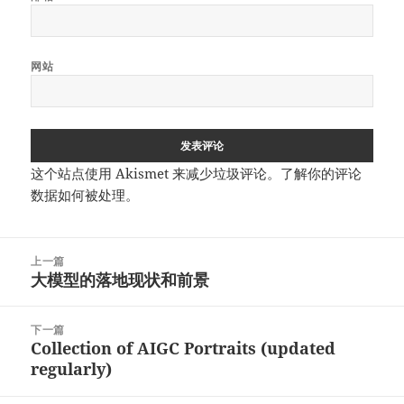
网站
这个站点使用 Akismet 来减少垃圾评论。
了解你的评论
数据如何被处理
。
文
上一篇
章
大模型的落地现状和前景
上
导
篇
航
文
下一篇
章：
Collection of AIGC Portraits (updated
下
regularly)
篇
文