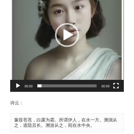
放
器
00:00
00:59
诗云：
蒹葭苍苍，白露为霜。所谓伊人，在水一方。溯洄从
之，道阻且长。溯游从之，宛在水中央。