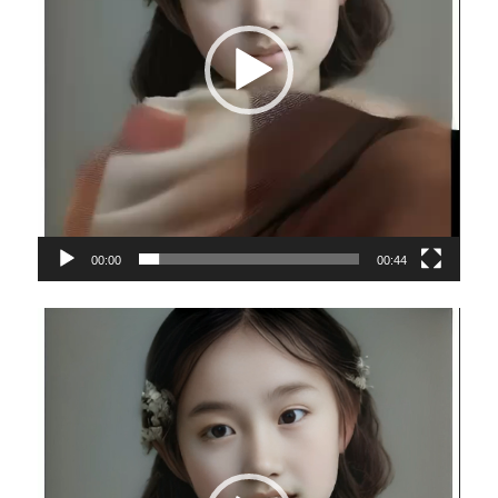
00:00
00:44
视
频
播
放
器