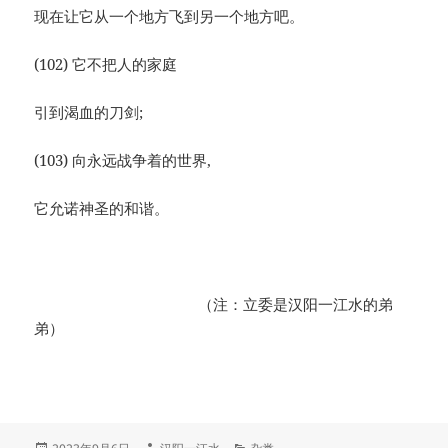
现在让它从一个地方飞到另一个地方吧。
(102) 它不把人的家庭
引到渴血的刀剑;
(103) 向永远战争着的世界,
它允诺神圣的和谐。
（注：立委是汉阳一江水的弟
弟）
发
作
分