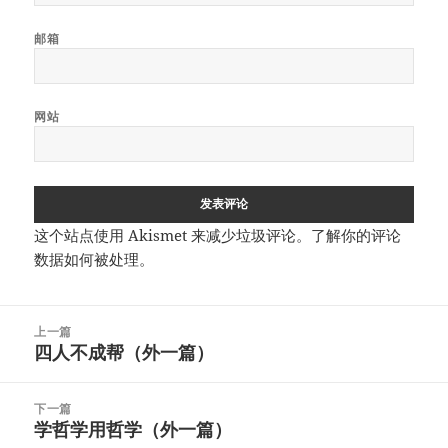
邮箱
网站
这个站点使用 Akismet 来减少垃圾评论。
了解你的评论
数据如何被处理
。
文
上一篇
章
四人不成帮（外一篇）
上
导
篇
航
文
下一篇
章：
学哲学用哲学（外一篇）
下