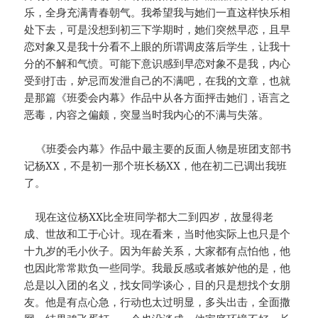
乐，全身充满青春朝气。我希望我与她们一直这样快乐相
处下去，可是没想到初三下学期时，她们突然早恋，且早
恋对象又是我十分看不上眼的所谓调皮落后学生，让我十
分的不解和气愤。可能下意识感到早恋对象不是我，内心
受到打击，妒忌而发泄自己的不满吧，在我的文章，也就
是那篇《班委会内幕》作品中从各方面抨击她们，语言之
恶毒，内容之偏颇，突显当时我内心的不满与失落。
《班委会内幕》作品中最主要的反面人物是班团支部书
记杨XX，不是初一那个班长杨XX，他在初二已调出我班
了。
现在这位杨XX比全班同学都大二到四岁，故显得老
成、世故和工于心计。现在看来，当时他实际上也只是个
十九岁的毛小伙子。因为年龄关系，大家都有点怕他，他
也因此常常欺负一些同学。我最反感或者嫉妒他的是，他
总是以入团的名义，找女同学谈心，目的只是想找个女朋
友。他是有点心急，行动也太过明显，多头出击，全面撒