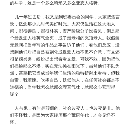
的斗争，这是一个多么畸形又多么变态人格呀。
几十年过去后，我又见到班委员会的同学，大家把酒言
欢，忆念那少儿时代美好时光。大家仍生活在这大地人
间，都很善良，都很朴实，资产阶级分子没看见，倒是那
个最反派人物英气全灭，成了最老相的秃顶老人。我假装
无意间把当年写的作品之事告诉了他们，看他们反应，没
想到他们对把自己被刻化成反派人物不但不介意，而且还
很是感兴趣，纷纷提出想看看文章。可我不敢，因为把他
们描绘那么不堪，实在无法摊在阳光下，虽然他们不以为
然，甚至把它当成当年我们生活的独特折射来看待，但我
自责，我羞愧。吹捧自己，贬低他人，在任何社会都是不
道德的，当年我怎么就那么理直气壮，就那么心安理得
呢？
人与鬼，有时是颠倒的。社会改变人，也改变是非。他
们不怪我，是因为大家经历那个荒唐年代，才会见怪不
怪。