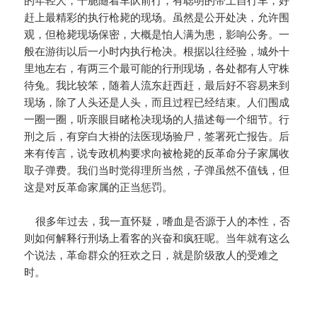
的年轻人，干脆随着车队前行，有聪明的带上自行车，好
赶上最精彩的执行枪毙的现场。虽然是公开处决，允许围
观，但枪毙现场保密，大概是怕人满为患，影响公务。一
般在游街以后一小时内执行枪决。根据以往经验，城外十
里地左右，有两三个最可能的行刑现场，各处都有人守株
待兔。我比较笨，随着人流东赶西赶，最后好不容易来到
现场，除了人头还是人头，而且过程已经结束。人们围成
一圈一圈，听亲眼目睹枪决现场的人描述每一个细节。行
刑之后，有穿白大褂的法医现场验尸，签署死亡报告。后
来有传言，说专政机构要求向被枪毙的反革命分子家属收
取子弹费。我们当时觉得理所当然，子弹虽然不值钱，但
这是对反革命家属的正当惩罚。
很多年过去，我一直怀疑，嗜血是否源于人的本性，否
则如何解释行刑场上看客的兴奋和疯狂呢。当年就有这么
个说法，革命群众的狂欢之日，就是阶级敌人的受难之
时。