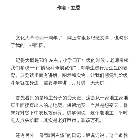
作者：立委
文化大革命四十周年了，网上有很多纪念文章，也勾起
了我的一些回忆。
记得大概是70年左右，小学四五年级的时候，老师带领
我们参观一个“阶级斗争展览馆”，对学生进行活生生的教
育。展览馆里面有讲解、图示和实物，让我们感觉到阶级
斗争就在身边，需要年年讲，月月讲，天天讲。
首先看到的是地主分子的变天账。这是从一家地主家地
窖里面搜查出来的老地契。保留地契，当然是想变天，将
来好对贫下中农反攻倒算。讲解词说，这个老地主，平时
见人点头哈腰，其实是老奸巨猾，罪该万死。
还有另外一份“漏网右派”的日记，解说词说，这个道貌