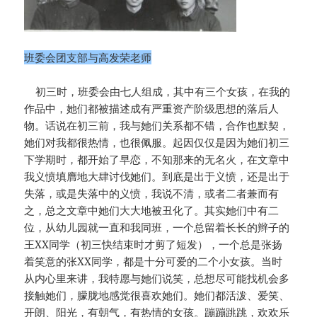
班委会团支部与高发荣老师
初三时，班委会由七人组成，其中有三个女孩，在我的
作品中，她们都被描述成有严重资产阶级思想的落后人
物。话说在初三前，我与她们关系都不错，合作也默契，
她们对我都很热情，也很佩服。起因仅仅是因为她们初三
下学期时，都开始了早恋，不知那来的无名火，在文章中
我义愤填膺地大肆讨伐她们。到底是出于义愤，还是出于
失落，或是失落中的义愤，我说不清，或者二者兼而有
之，总之文章中她们大大地被丑化了。其实她们中有二
位，从幼儿园就一直和我同班，一个总留着长长的辫子的
王XX同学（初三快结束时才剪了短发），一个总是张扬
着笑意的张XX同学，都是十分可爱的二个小女孩。当时
从内心里来讲，我特愿与她们说笑，总想尽可能找机会多
接触她们，朦胧地感觉很喜欢她们。她们都活泼、爱笑、
开朗、阳光，有朝气，有热情的女孩。蹦蹦跳跳，欢欢乐