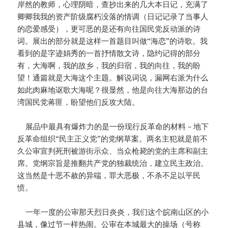
岸然的教师，心理阴暗，查抄出来的几大本日记，充满了
卿卿我我的资产阶级腐朽没落的情调（日记记录了当事人
的恋爱感受），更可恶的是还有向往国民党反动派的诗
词。展出的部分就是这样一首题目叫做“海恋”的诗歌。我
看到的是字迹娟秀的一首抒情散文诗，隐约记得的部分
有，大海啊，我的故乡，我的归宿，我的向往，我的盼
望！通篇就是大海这个主题。解说词说，漏网右派为什么
如此肉麻地讴歌大海呢？很显然，他是向往大海那边的台
湾国民党蒋匪，盼望他们反攻大陆。
展品中最具有爆炸力的是一份现行反革命的材料－地下
反革命组织“民主正义党”的党纲草案。两名主犯就是前不
久公审宣判死刑被游街示众、当众枪毙的党的主席和副主
席。党纲宗旨是推翻共产党的独裁统治，建立民主政治。
这当然是十恶不赦的异端，罪大恶极，不杀不足以平民
愤。
一年一度的公审那天烈日炎炎，我们这个皖南山区的小
县城，像过节一样热闹。公审在本城最大的操场（号称