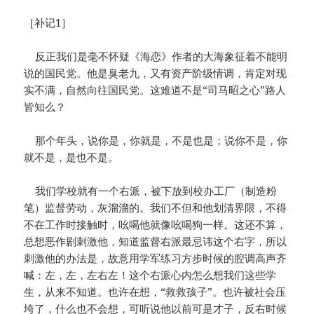
［补记1］
反正我们是毫不怀疑《海恋》作者的大海象征着不能明
说的国民党。他是臭老九，又有资产阶级情调，肯定对现
实不满，自然向往国民党。这难道不是“司马昭之心”路人
皆知么？
那个年头，说你是，你就是，不是也是；说你不是，你
就不是，是也不是。
我们学校就有一个右派，被下放到校办工厂（制造粉
笔）监督劳动，灰溜溜的。我们不但和他划清界限，不得
不在工作时接触时，吆喝他就像吆喝狗一样。这还不算，
总想恶作剧刺激他，知道监督右派最忌讳这个右字，所以
刺激他的办法是，故意用学军练习方步时候的腔调高声齐
喊：左，左，左右左！这个右派心内怎么想我们这些学
生，从来不知道。也许在想，“救救孩子”。也许被社会压
垮了，什么也不会想，可听说他以前可是才子，反右时候