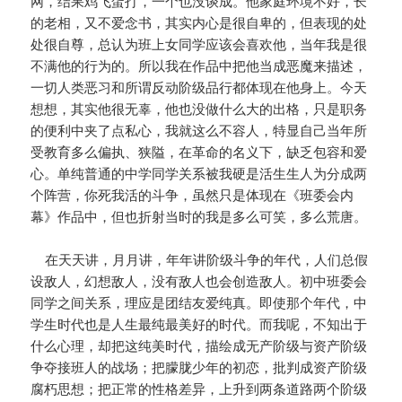
网，结果鸡飞蛋打，一个也没谈成。他家庭环境不好，长
的老相，又不爱念书，其实内心是很自卑的，但表现的处
处很自尊，总认为班上女同学应该会喜欢他，当年我是很
不满他的行为的。所以我在作品中把他当成恶魔来描述，
一切人类恶习和所谓反动阶级品行都体现在他身上。今天
想想，其实他很无辜，他也没做什么大的出格，只是职务
的便利中夹了点私心，我就这么不容人，特显自己当年所
受教育多么偏执、狭隘，在革命的名义下，缺乏包容和爱
心。单纯普通的中学同学关系被我硬是活生生人为分成两
个阵营，你死我活的斗争，虽然只是体现在《班委会内
幕》作品中，但也折射当时的我是多么可笑，多么荒唐。
在天天讲，月月讲，年年讲阶级斗争的年代，人们总假
设敌人，幻想敌人，没有敌人也会创造敌人。初中班委会
同学之间关系，理应是团结友爱纯真。即使那个年代，中
学生时代也是人生最纯最美好的时代。而我呢，不知出于
什么心理，却把这纯美时代，描绘成无产阶级与资产阶级
争夺接班人的战场；把朦胧少年的初恋，批判成资产阶级
腐朽思想；把正常的性格差异，上升到两条道路两个阶级