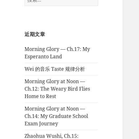
索：
近期文章
Morning Glory — Ch.17: My
Esperanto Land
Wei 的音乐 Taste 规律分析
Morning Glory at Noon —
Ch.12: The Weary Bird Flies
Home to Rest
Morning Glory at Noon —
Ch.14: My Graduate School
Exam Journey
Zhaohua Wushi, Ch.15: