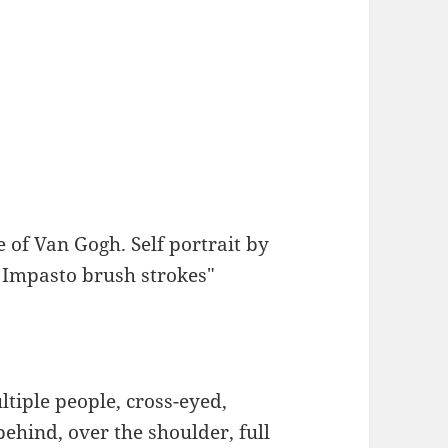
le of Van Gogh. Self portrait by
g Impasto brush strokes"
ltiple people, cross-eyed,
behind, over the shoulder, full