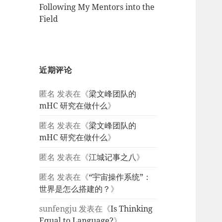
Following My Mentors into the
Field
近期评论
匿名
发表在《
梁文峰团队的
mHC 研究在做什么
》
匿名
发表在《
梁文峰团队的
mHC 研究在做什么
》
匿名
发表在《
江城记事之八
》
匿名
发表在《
“宇宙操作系统”：
世界是怎么搭建的？
》
sunfengju
发表在《
Is Thinking
Equal to Language?
》