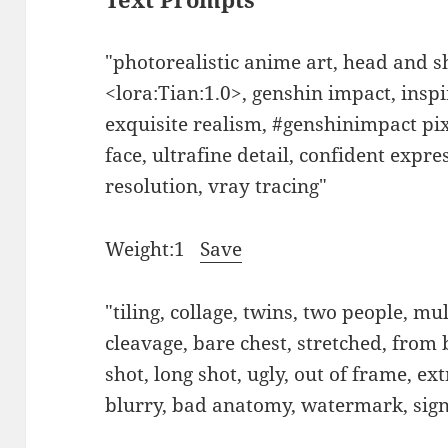
"photorealistic anime art, head and s
<lora:Tian:1.0>, genshin impact, insp
exquisite realism, #genshinimpact pix
face, ultrafine detail, confident expre
resolution, vray tracing"
Weight:1
Save
"tiling, collage, twins, two people, mu
cleavage, bare chest, stretched, from 
shot, long shot, ugly, out of frame, ex
blurry, bad anatomy, watermark, sig