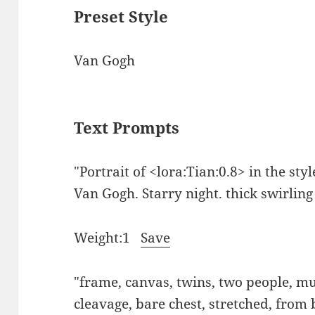
Preset Style
Van Gogh
Text Prompts
"Portrait of <lora:Tian:0.8> in the sty
Van Gogh. Starry night. thick swirlin
Weight:1
Save
"frame, canvas, twins, two people, mu
cleavage, bare chest, stretched, from 