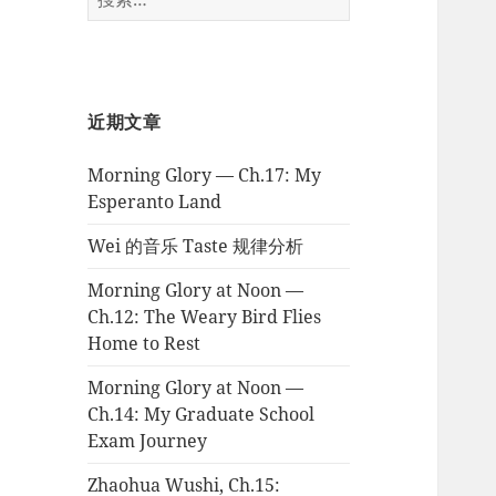
索：
近期文章
Morning Glory — Ch.17: My
Esperanto Land
Wei 的音乐 Taste 规律分析
Morning Glory at Noon —
Ch.12: The Weary Bird Flies
Home to Rest
Morning Glory at Noon —
Ch.14: My Graduate School
Exam Journey
Zhaohua Wushi, Ch.15: