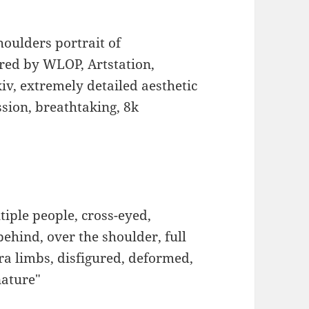
houlders portrait of
ired by WLOP, Artstation,
iv, extremely detailed aesthetic
ssion, breathtaking, 8k
ltiple people, cross-eyed,
behind, over the shoulder, full
tra limbs, disfigured, deformed,
nature"