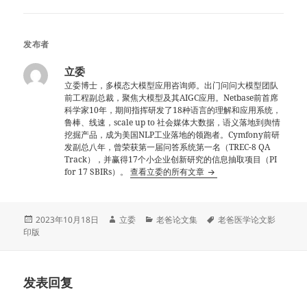
发布者
立委
立委博士，多模态大模型应用咨询师。出门问问大模型团队
前工程副总裁，聚焦大模型及其AIGC应用。Netbase前首席
科学家10年，期间指挥研发了18种语言的理解和应用系统，
鲁棒、线速，scale up to 社会媒体大数据，语义落地到舆情
挖掘产品，成为美国NLP工业落地的领跑者。Cymfony前研
发副总八年，曾荣获第一届问答系统第一名（TREC-8 QA
Track），并赢得17个小企业创新研究的信息抽取项目（PI
for 17 SBIRs）。
查看立委的所有文章
发
作
分
标
2023年10月18日
立委
老爸论文集
老爸医学论文影
布
者
类
签
印版
于
发表回复