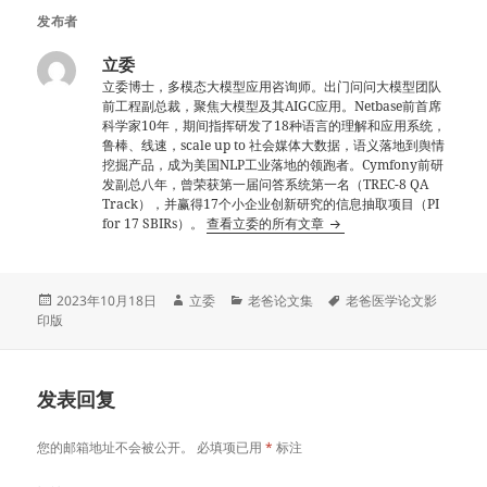
发布者
立委
立委博士，多模态大模型应用咨询师。出门问问大模型团队
前工程副总裁，聚焦大模型及其AIGC应用。Netbase前首席
科学家10年，期间指挥研发了18种语言的理解和应用系统，
鲁棒、线速，scale up to 社会媒体大数据，语义落地到舆情
挖掘产品，成为美国NLP工业落地的领跑者。Cymfony前研
发副总八年，曾荣获第一届问答系统第一名（TREC-8 QA
Track），并赢得17个小企业创新研究的信息抽取项目（PI
for 17 SBIRs）。
查看立委的所有文章
发
作
分
标
2023年10月18日
立委
老爸论文集
老爸医学论文影
布
者
类
签
印版
于
发表回复
您的邮箱地址不会被公开。
必填项已用
*
标注