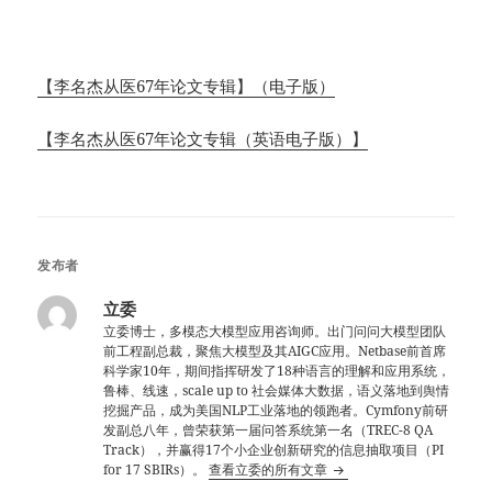
【李名杰从医67年论文专辑】（电子版）
【李名杰从医67年论文专辑（英语电子版）】
发布者
立委
立委博士，多模态大模型应用咨询师。出门问问大模型团队
前工程副总裁，聚焦大模型及其AIGC应用。Netbase前首席
科学家10年，期间指挥研发了18种语言的理解和应用系统，
鲁棒、线速，scale up to 社会媒体大数据，语义落地到舆情
挖掘产品，成为美国NLP工业落地的领跑者。Cymfony前研
发副总八年，曾荣获第一届问答系统第一名（TREC-8 QA
Track），并赢得17个小企业创新研究的信息抽取项目（PI
for 17 SBIRs）。
查看立委的所有文章