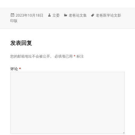
发
作
分
标
2023年10月18日
立委
老爸论文集
老爸医学论文影
布
者
类
签
印版
于
发表回复
您的邮箱地址不会被公开。
必填项已用
*
标注
评论
*