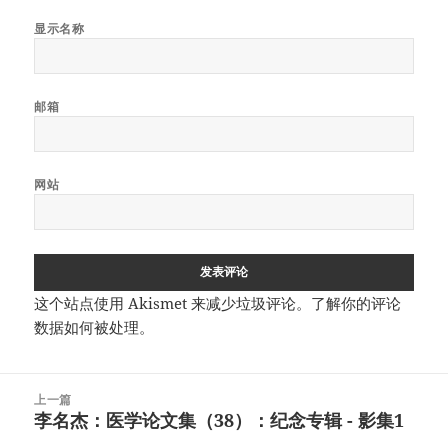
显示名称
邮箱
网站
这个站点使用 Akismet 来减少垃圾评论。
了解你的评论
数据如何被处理
。
文
上一篇
章
李名杰：医学论文集（38）：纪念专辑 - 影集1
上
导
篇