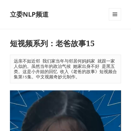
立委NLP频道
菜单和
挂件
短视频系列：老爸故事15
远亲不如近邻 我们家当年与邻居何妈妈家 就跟一家
人似的。虽然当年的政治气候 她家出身不好 是黑五
类。这是小卉姐的回忆 收入《老爸的故事》短视频合
集第15集。中文视频奇妙元制作。
视
频
播
放
器