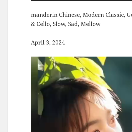
manderin Chinese, Modern Classic, G
& Cello, Slow, Sad, Mellow
April 3, 2024
视
频
播
放
器