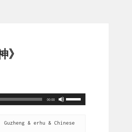
神》
使
00:00
用
上
 Guzheng & erhu & Chinese 
/