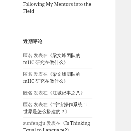
Following My Mentors into the
Field
近期评论
匿名
发表在《
梁文峰团队的
mHC 研究在做什么
》
匿名
发表在《
梁文峰团队的
mHC 研究在做什么
》
匿名
发表在《
江城记事之八
》
匿名
发表在《
“宇宙操作系统”：
世界是怎么搭建的？
》
sunfengju
发表在《
Is Thinking
Equal to Language?
》