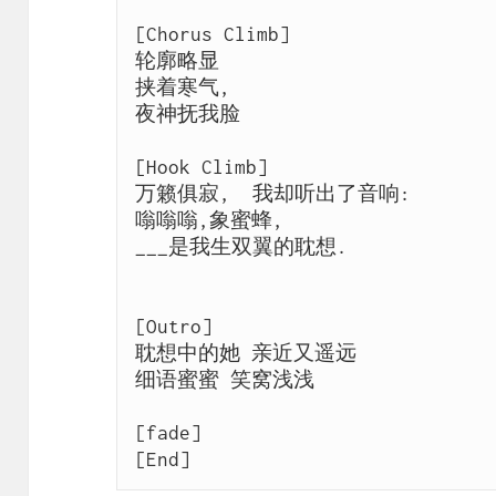
[Chorus Climb] 

轮廓略显 

挟着寒气,  

夜神抚我脸  

[Hook Climb] 

万籁俱寂,  我却听出了音响:  

嗡嗡嗡,象蜜蜂,  

___是我生双翼的耽想.  

[Outro] 

耽想中的她 亲近又遥远 

细语蜜蜜 笑窝浅浅 

[fade] 

[End]