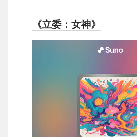
《立委：女神》
视
频
播
放
器