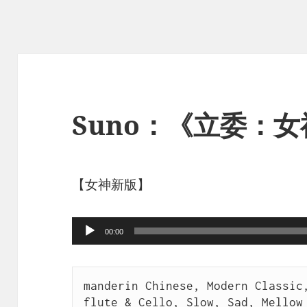
Suno：《立委：女
【女神新版】
音
00:00
频
播
manderin Chinese, Modern Classic,
放
flute & Cello, Slow, Sad, Mellow
