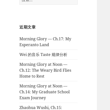
索：
近期文章
Morning Glory — Ch.17: My
Esperanto Land
Wei 的音乐 Taste 规律分析
Morning Glory at Noon —
Ch.12: The Weary Bird Flies
Home to Rest
Morning Glory at Noon —
Ch.14: My Graduate School
Exam Journey
Zhaohua Wushi, Ch.15: