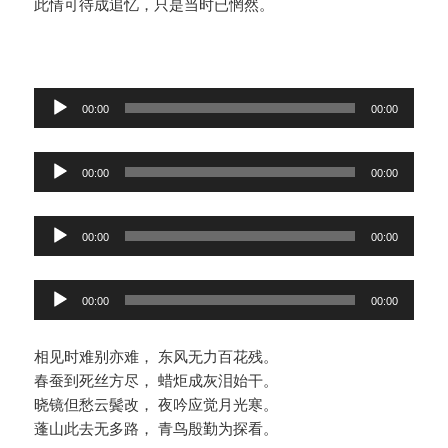
此情可待成追忆，只是当时已惘然。
音
00:00
00:00
频
播
音
放
00:00
00:00
频
器
播
音
放
00:00
00:00
频
器
播
音
放
00:00
00:00
频
器
播
相见时难别亦难， 东风无力百花残。
放
春蚕到死丝方尽， 蜡炬成灰泪始干。
器
晓镜但愁云鬓改， 夜吟应觉月光寒。
蓬山此去无多路， 青鸟殷勤为探看。