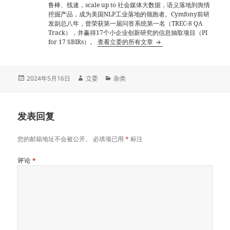
鲁棒、线速，scale up to 社会媒体大数据，语义落地到舆情
挖掘产品，成为美国NLP工业落地的领跑者。Cymfony前研
发副总八年，曾荣获第一届问答系统第一名（TREC-8 QA
Track），并赢得17个小企业创新研究的信息抽取项目（PI
for 17 SBIRs）。
查看立委的所有文章
发
作
分
2024年5月16日
立委
杂类
布
者
类
于
发表回复
您的邮箱地址不会被公开。
必填项已用
*
标注
评论
*