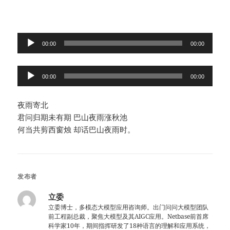
音
00:00
00:00
频
播
音
放
00:00
00:00
频
器
播
夜雨寄北
放
君问归期未有期 巴山夜雨涨秋池
器
何当共剪西窗烛 却话巴山夜雨时。
发布者
立委
立委博士，多模态大模型应用咨询师。出门问问大模型团队
前工程副总裁，聚焦大模型及其AIGC应用。Netbase前首席
科学家10年，期间指挥研发了18种语言的理解和应用系统，