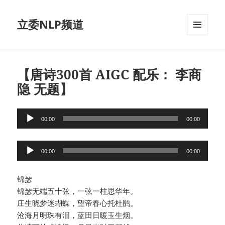
立委NLP频道
菜单和
挂件
【唐诗300首 AIGC 配乐： 李商
隐 无题】
音
00:00
00:00
频
播
音
放
00:00
00:00
频
器
播
锦瑟
放
锦瑟无端五十弦，一弦一柱思华年。
器
庄生晓梦迷蝴蝶，望帝春心托杜鹃。
沧海月明珠有泪，蓝田日暖玉生烟。