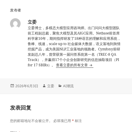
发布者
立委
立委博士，多模态大模型应用咨询师。出门问问大模型团队
前工程副总裁，聚焦大模型及其AIGC应用。Netbase前首席
科学家10年，期间指挥研发了18种语言的理解和应用系统，
鲁棒、线速，scale up to 社会媒体大数据，语义落地到舆情
挖掘产品，成为美国NLP工业落地的领跑者。Cymfony前研
发副总八年，曾荣获第一届问答系统第一名（TREC-8 QA
Track），并赢得17个小企业创新研究的信息抽取项目（PI
for 17 SBIRs）。
查看立委的所有文章
发
作
分
2026年6月3日
立委
AI潮流
布
者
类
于
发表回复
您的邮箱地址不会被公开。
必填项已用
*
标注