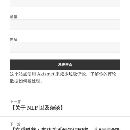
邮箱
网站
这个站点使用 Akismet 来减少垃圾评论。
了解你的评论
数据如何被处理
。
文
上一篇
章
【关于 NLP 以及杂谈】
上
导
篇
航
文
下一篇
章：
【立委科普：实体关系到知识图谱，从“同学”谈
下