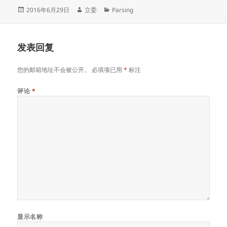
发
作
分
2016年6月29日
立委
Parsing
布
者
类
于
发表回复
您的邮箱地址不会被公开。
必填项已用
*
标注
评论
*
显示名称