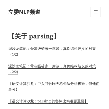
立委NLP频道
菜单和
挂件
【关于 parsing】
泥沙龙笔记：骨灰级砖家一席谈，真伪结构歧义的对策
（1/2)
泥沙龙笔记：骨灰级砖家一席谈，真伪结构歧义的对策
（2/2)
【语义计算沙龙：巨头谷歌昨天称句法分析极难，但他们
最强】
【
语义计算沙龙
：parsing 的鲁棒比精准更重要】