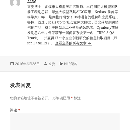
立委
立委博士，多模态大模型应用咨询师。出门问问大模型团队
前工程副总裁，聚焦大模型及其AIGC应用。Netbase前首席
科学家10年，期间指挥研发了18种语言的理解和应用系统，
鲁棒、线速，scale up to 社会媒体大数据，语义落地到舆情
挖掘产品，成为美国NLP工业落地的领跑者。Cymfony前研
发副总八年，曾荣获第一届问答系统第一名（TREC-8 QA
Track），并赢得17个小企业创新研究的信息抽取项目（PI
for 17 SBIRs）。
查看立委的所有文章
发
作
分
2016年6月28日
立委
NLP架构
布
者
类
于
发表回复
您的邮箱地址不会被公开。
必填项已用
*
标注
评论
*