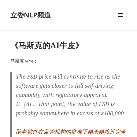
立委NLP频道
菜单和
挂件
《马斯克的AI牛皮》
马斯克名句：
The FSD price will continue to rise as the
software gets closer to full self-driving
capability with regulatory approval.
It（At） that point, the value of FSD is
probably somewhere in excess of $100,000.
随着软件在监管机构的批准下越来越接近完全