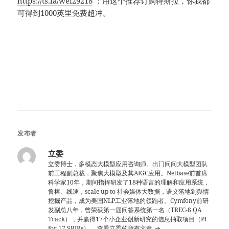
https://ts.la/wei29218
：用这个推荐订购特斯拉，你我都
可得到1000英里免费超冲。
发布者
立委
立委博士，多模态大模型应用咨询师。出门问问大模型团队
前工程副总裁，聚焦大模型及其AIGC应用。Netbase前首席
科学家10年，期间指挥研发了18种语言的理解和应用系统，
鲁棒、线速，scale up to 社会媒体大数据，语义落地到舆情
挖掘产品，成为美国NLP工业落地的领跑者。Cymfony前研
发副总八年，曾荣获第一届问答系统第一名（TREC-8 QA
Track），并赢得17个小企业创新研究的信息抽取项目（PI
for 17 SBIRs）。
查看立委的所有文章