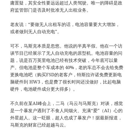
庸置疑，其安全性要远远超过人类驾驶。唯一的障碍是政
府监管部门是否及时批准无人出租业务。
老友说：“要做无人出租车的话，电池容量要大大增加，
或者做到无人自动充电”。
可不，马斯克本质是忽悠。他说的半真半假。他在一个访
谈节目已经展示了无人自动充电的原型机。电池容量的问
题，说是百万英里电池已经有技术突破，今年底可以量
产。但电池是整个车成本的 40%，老的车总不会去给免费
更换电池吧（购买FSD的老客户，特斯拉许诺免费更新电
脑硬件到 HW3，也是费了很长时间还没做好，比起电脑
硬件，电池硬件成分更大得多）。
不久前在某AI峰会上，二马（马云与马斯克）对谈，感觉
是一个暴发户遇到了不食人间烟火、充满“爱”（AI）心的
外星超人。这一眨眼，超人也成了暴发户！据最新报道，
马斯克的财富已经超越马云。