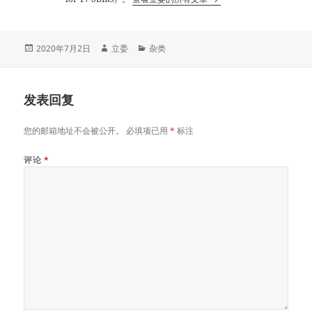
发
作
分
2020年7月2日
立委
杂类
布
者
类
于
发表回复
您的邮箱地址不会被公开。
必填项已用
*
标注
评论
*