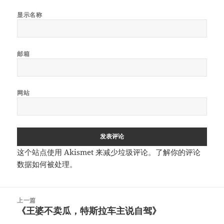
显示名称
邮箱
网站
这个站点使用 Akismet 来减少垃圾评论。
了解你的评论
数据如何被处理
。
文
上一篇
章
《王婆不卖瓜，特斯拉车主说自驾》
上
导
篇