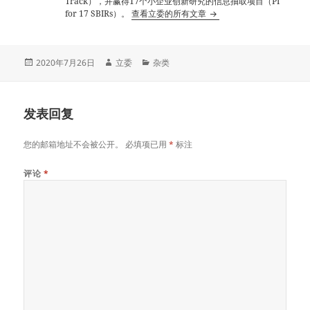
Track），并赢得17个小企业创新研究的信息抽取项目（PI
for 17 SBIRs）。
查看立委的所有文章
发
作
分
2020年7月26日
立委
杂类
布
者
类
于
发表回复
您的邮箱地址不会被公开。
必填项已用
*
标注
评论
*