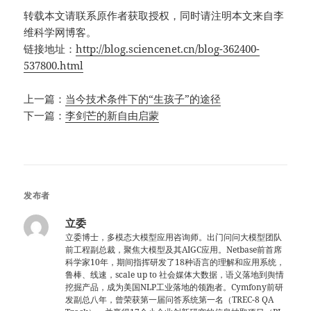
转载本文请联系原作者获取授权，同时请注明本文来自李
维科学网博客。
链接地址：
http://blog.sciencenet.cn/blog-362400-
537800.html
上一篇：
当今技术条件下的“生孩子”的途径
下一篇：
李剑芒的新自由启蒙
发布者
立委
立委博士，多模态大模型应用咨询师。出门问问大模型团队
前工程副总裁，聚焦大模型及其AIGC应用。Netbase前首席
科学家10年，期间指挥研发了18种语言的理解和应用系统，
鲁棒、线速，scale up to 社会媒体大数据，语义落地到舆情
挖掘产品，成为美国NLP工业落地的领跑者。Cymfony前研
发副总八年，曾荣获第一届问答系统第一名（TREC-8 QA