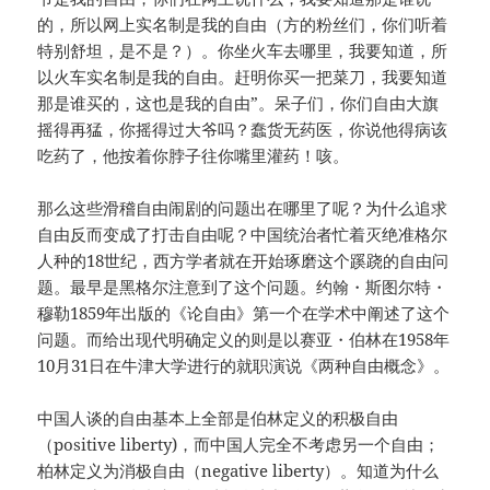
的，所以网上实名制是我的自由（方的粉丝们，你们听着
特别舒坦，是不是？）。你坐火车去哪里，我要知道，所
以火车实名制是我的自由。赶明你买一把菜刀，我要知道
那是谁买的，这也是我的自由”。呆子们，你们自由大旗
摇得再猛，你摇得过大爷吗？蠢货无药医，你说他得病该
吃药了，他按着你脖子往你嘴里灌药！咳。
那么这些滑稽自由闹剧的问题出在哪里了呢？为什么追求
自由反而变成了打击自由呢？中国统治者忙着灭绝准格尔
人种的18世纪，西方学者就在开始琢磨这个蹊跷的自由问
题。最早是黑格尔注意到了这个问题。约翰・斯图尔特・
穆勒1859年出版的《论自由》第一个在学术中阐述了这个
问题。而给出现代明确定义的则是以赛亚・伯林在1958年
10月31日在牛津大学进行的就职演说《两种自由概念》。
中国人谈的自由基本上全部是伯林定义的积极自由
（positive liberty)，而中国人完全不考虑另一个自由；
柏林定义为消极自由（negative liberty）。知道为什么