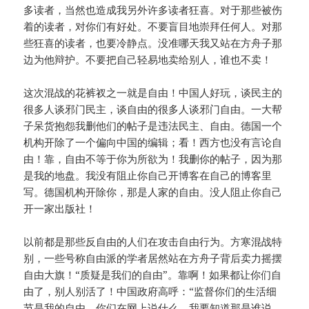
多读者，当然也造成我另外许多读者狂喜。对于那些被伤
着的读者，对你们有好处。不要盲目地崇拜任何人。对那
些狂喜的读者，也要冷静点。没准哪天我又站在方舟子那
边为他辩护。不要把自己轻易地卖给别人，谁也不卖！
这次混战的花裤衩之一就是自由！中国人好玩，谈民主的
很多人谈邪门民主，谈自由的很多人谈邪门自由。一大帮
子呆货抱怨我删他们的帖子是违法民主、自由。德国一个
机构开除了一个偏向中国的编辑；看！西方也没有言论自
由！靠，自由不等于你为所欲为！我删你的帖子，因为那
是我的地盘。我没有阻止你自己开博客在自己的博客里
写。德国机构开除你，那是人家的自由。没人阻止你自己
开一家出版社！
以前都是那些反自由的人们在攻击自由行为。方寒混战特
别，一些号称自由派的学者居然站在方舟子背后卖力摇摆
自由大旗！“质疑是我们的自由”。靠啊！如果都让你们自
由了，别人别活了！中国政府高呼：“监督你们的生活细
节是我的自由，你们在网上说什么，我要知道那是谁说