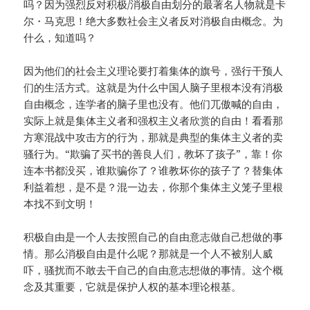
吗？因为强烈反对积极/消极自由划分的最著名人物就是卡
尔・马克思！绝大多数社会主义者反对消极自由概念。为
什么，知道吗？
因为他们的社会主义理论要打着集体的旗号，强行干预人
们的生活方式。这就是为什么中国人脑子里根本没有消极
自由概念，连学者的脑子里也没有。他们兀傲喊的自由，
实际上就是集体主义者和强权主义者欣赏的自由！看看那
方寒混战中攻击方的行为，那就是典型的集体主义者的卖
骚行为。“欺骗了买书的善良人们，教坏了孩子”，靠！你
连本书都没买，谁欺骗你了？谁教坏你的孩子了？替集体
利益着想，是不是？混一边去，你那个集体主义笼子里根
本找不到文明！
积极自由是一个人去按照自己的自由意志做自己想做的事
情。那么消极自由是什么呢？那就是一个人不被别人威
吓，骚扰而不敢去干自己的自由意志想做的事情。这个概
念及其重要，它就是保护人权的基本理论根基。