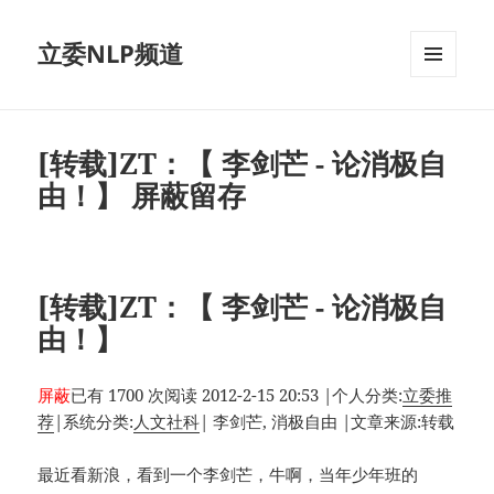
立委NLP频道
菜单和
挂件
[转载]ZT：【 李剑芒 - 论消极自
由！】 屏蔽留存
[转载]ZT：【 李剑芒 - 论消极自
由！】
屏蔽
已有 1700 次阅读
2012-2-15 20:53
|
个人分类:
立委推
荐
|
系统分类:
人文社科
|
李剑芒, 消极自由
|
文章来源:转载
最近看新浪，看到一个李剑芒，牛啊，当年少年班的