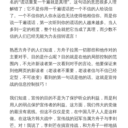
名的“谎话重复一千遍就是真理”。这句话的意思很多人理
解错了；它不是你用一千遍谎话把一个不信的人给说信
了。一个不信你的人你永远也无法使得他相信你。而是你
说一千遍谎话，第一次听到你的谎话的人越来越多。当人
多到一定的程度，整个社会就把它当成了真理，而少数不
信的人们已经无能为力去扭转谎言！
熟悉方舟子的人们知道，方舟子拉黑一切那些和他作对的
主要对手。目的是什么呢？目的就是在他的局部控制的范
围内，不允许新读者第一次看到对手的言论。他要保证来
到他网页的新读者（老读者不重要，老读者信与不信已经
定型，不可改变）看到的第一句话是他的话。这就是宣传
战的信息控制技巧！
我们知道，宣传的目的不是为了保护听众的利益，而是利
用人的弱点保护宣传者的利益。这方面，我们伟大的党做
的最没有底线。但这不仅仅是党，在中国几乎人人是这样
做。在这场方韩大战中，宣传战的冠军当属方舟子与李剑
芒。对！我说了，李剑芒在搞宣传战，和方舟子一样地搞