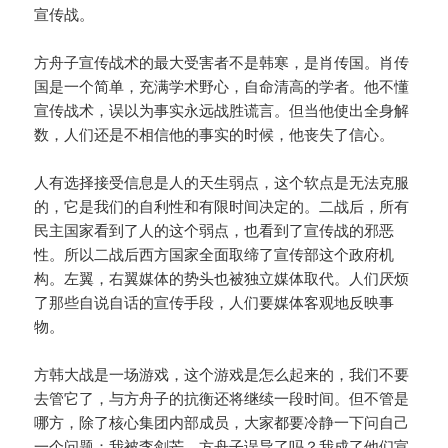
宣传战。
方舟子宣传战术的最大受害者不是韩寒，是肖传国。肖传
国是一个简单，充满学术野心，自命清高的学者。他不懂
宣传战术，误以为事实永远战胜谎言。但当他使出全身解
数，人们还是不相信他的事实的时候，他丧失了信心。
人有选择接受信息是人的天生弱点，这个软点是无法克服
的，它是我们的自利性和有限时间决定的。二战后，所有
民主国家看到了人的这个弱点，也看到了宣传战的邪恶
性。所以二战后西方国家全面取缔了宣传部这个政府机
构。左翼，右翼媒体的势头也被独立媒体取代。人们厌烦
了那些自说自话的宣传手段，人们要媒体客观地反映事
物。
方韩大战是一场游戏，这个游戏是怎么起来的，我们不要
去管它了，与方舟子的抗衡还将继续一段时间。但不管是
哪方，除了核心集团内部成员，大家都要冷静一下问自己
一个问题：我被李剑芒、方舟子误导了吗？我成了他们宣