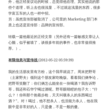
外，他正经发议论的时候，总觉得他在理。其实他说的那
些个道理，听上去也很浅显 ，不过就这浅显的东西，很多
学富五车的人也一样中招。
另：虽然宣传部被取消了，公司里的 Marketing 部门本
质上也还是宣传部：品牌的宣传部。
转载一篇他最近的正经文章（另外还有一篇敏感文章让人
心颤，似乎被墙了，谈很多年前的事件，也非常值得推
荐。）。
有限信息与宣传战
(2012-05-22 05:59:39)
我的生活朋友里有方粉，这个我早就说了。周末把野哥
（土家野夫）领到这个朋友家吃晚饭。看着我们俩争论，
把野哥笑翻了：你们俩怎么能坐在一块喝酒？我告诉野
哥，我还和石华宁喝过酒呢。野哥眼睛瞪的包子大：“什
么？！你和那个抱着步枪，天天叫嚷杀人的东西喝过
酒？”。对！喝过，他不想杀人，也没能力杀人，他在我
眼中是非常好的人，只是傻，不是一般的傻。