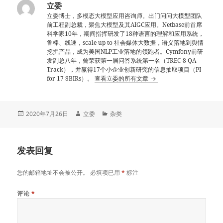
立委
立委博士，多模态大模型应用咨询师。出门问问大模型团队
前工程副总裁，聚焦大模型及其AIGC应用。Netbase前首席
科学家10年，期间指挥研发了18种语言的理解和应用系统，
鲁棒、线速，scale up to 社会媒体大数据，语义落地到舆情
挖掘产品，成为美国NLP工业落地的领跑者。Cymfony前研
发副总八年，曾荣获第一届问答系统第一名（TREC-8 QA
Track），并赢得17个小企业创新研究的信息抽取项目（PI
for 17 SBIRs）。
查看立委的所有文章
发
作
分
2020年7月26日
立委
杂类
布
者
类
于
发表回复
您的邮箱地址不会被公开。
必填项已用
*
标注
评论
*