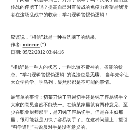
传战的俘虏了吗？提高自己对宣传战的免疫力希望是我读
者在这场乱战中的收获；学习逻辑警惕伪逻辑！
应该说，“相信”就是一种被洗脑了的结果。
作者:
mirror
(*)
日期: 05/22/2012 03:44:16
“相信”是一种人的状态，一种比较不费神的、省能的状
态。“学习逻辑警惕伪逻辑”的说法也是
无聊
。 当年先帝让
大众学哲学、学马列，显然那都是不可能的事情。
最简单的事情：切菜刀快了容易切手还是钝了容易切手？
大家的意见当然不能统一。在镜某家里就有两种意见。至
少在职业厨师那里，是刀钝了容易切手。但是在主妇那
里，很可能就是刀快了容易切手了。在这种问题上，援引
“科学道理”去说服对手是没有意义的。