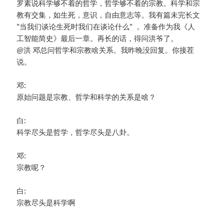
罗素说科学够不着的哲学，哲学够不着的宗教。科学和宗
教有交集，如生死，意识，自由意志等。我有篇未完长文
"当我们谈论生死时我们在谈论什么" ， 准备作为我《人
工智能简史》最后一章。再长的话，得问洪爷了。
@洪 邓总问哲学和宗教啥关系。我昨晚没回复。你接茬
说。
邓:
原始问题是宗教、哲学和科学的关系是啥？
白:
科学尽头是哲学，哲学尽头是八卦。
邓:
宗教呢？
白:
宗教尽头是科学啊