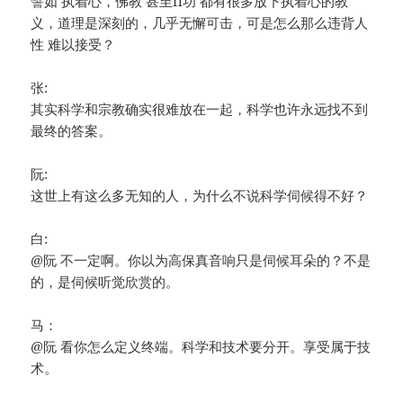
譬如 执着心，佛教 甚至fl功 都有很多放下执着心的教
义，道理是深刻的，几乎无懈可击，可是怎么那么违背人
性 难以接受？
张:
其实科学和宗教确实很难放在一起，科学也许永远找不到
最终的答案。
阮:
这世上有这么多无知的人，为什么不说科学伺候得不好？
白:
@阮 不一定啊。你以为高保真音响只是伺候耳朵的？不是
的，是伺候听觉欣赏的。
马：
@阮 看你怎么定义终端。科学和技术要分开。享受属于技
术。