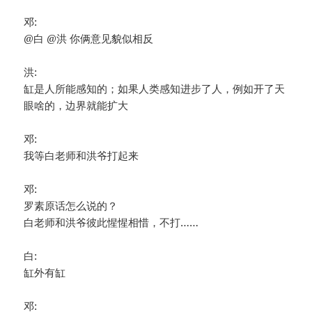
邓:
@白 @洪 你俩意见貌似相反
洪:
缸是人所能感知的；如果人类感知进步了人，例如开了天
眼啥的，边界就能扩大
邓:
我等白老师和洪爷打起来
邓:
罗素原话怎么说的？
白老师和洪爷彼此惺惺相惜，不打……
白:
缸外有缸
邓: