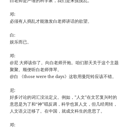
白老师是严谨的科学家，我们是来搅搅乱。
邓:
必须有人捣乱才能激发白老师讲话的欲望。
白:
娱乐而已。
邓:
@尼 大师该你了。向白老师开炮。咱们那天关于这个主题
聚聚。顺便听白老师弹琴。
@白 《those were the days》这歌用曼陀铃应该不错。
尼:
好多讨论的词汇没法定义。例如，"人文"在文艺复兴时的
意思是为了和“神”唱反调，科学也算人文，但几经周转，
人文语义迁移了。在中国，就成文科生的意思了。
邓: