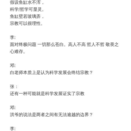
假设鱼缸水不浑，
科学/哲学可显灵。
鱼缸壁若玻璃弄，
宗教可以很理性。
李:
面对终极问题 一切那么苍白。高人不高 哲人不哲 敬畏之
心难存。
邓:
白老师本质上是认为科学发展会终结宗教？
张：
还有一种可能就是科学发展证实了宗教
邓:
洪爷的说法是两者之间有无法逾越的边界？
李: