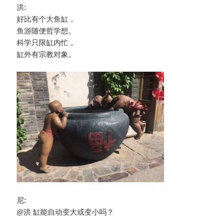
洪:
好比有个大鱼缸，
鱼游随便哲学想。
科学只限缸内忙，
缸外有宗教对象。
尼:
@洪 缸能自动变大或变小吗？