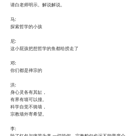
请白老师明示。解说解说。
马:
探索哲学的小孩
尼:
这小屁孩把想哲学的鱼都给捞走了
邓:
你们都是禅宗的
洪:
身心灵各有其缸，
有界有墙可以撞。
科学自觉不骑墙，
宗教墙外寄希望。
李:
除了红包与痛苦为真 一切皆假。宗教貌似也远不能普度众