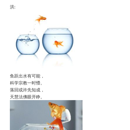
洪:
鱼跃出水有可能，
科学宗教一时懵。
落回或许先知成，
天慧法佛眼开睁。