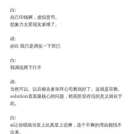
白:
自己印钱啊，虚拟货币。
想象力太受现实束缚了。
dl:
@白 我只是调侃一下而已
白:
我调侃两下行不
dl:
当然可以。以后都去参加拜公司教就好了。这就是宗教。
solution直面最核心的问题，精英阶层存活的意义就在于
此。
白:
ai让你唱戏当皇上比真皇上还爽，连个不爽的理由都找不
出来。