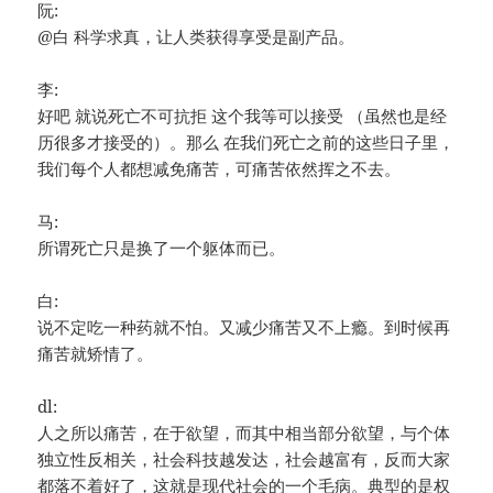
阮:
@白 科学求真，让人类获得享受是副产品。
李:
好吧 就说死亡不可抗拒 这个我等可以接受 （虽然也是经
历很多才接受的）。那么 在我们死亡之前的这些日子里，
我们每个人都想减免痛苦，可痛苦依然挥之不去。
马:
所谓死亡只是换了一个躯体而已。
白:
说不定吃一种药就不怕。又减少痛苦又不上瘾。到时候再
痛苦就矫情了。
dl:
人之所以痛苦，在于欲望，而其中相当部分欲望，与个体
独立性反相关，社会科技越发达，社会越富有，反而大家
都落不着好了，这就是现代社会的一个毛病。典型的是权