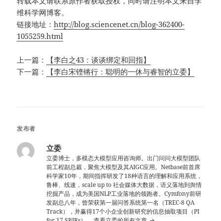
转载本文请联系原作者获取授权，同时请注明本文来自李
维科学网博客。
链接地址：
http://blog.sciencenet.cn/blog-362400-
1055259.html
上一篇：
【李白之43：谈谈绑定和回指】
下一篇：
【李白宋铿锵行：聪明的一休与睿智的立委】
发布者
立委
立委博士，多模态大模型应用咨询师。出门问问大模型团队
前工程副总裁，聚焦大模型及其AIGC应用。Netbase前首席
科学家10年，期间指挥研发了18种语言的理解和应用系统，
鲁棒、线速，scale up to 社会媒体大数据，语义落地到舆情
挖掘产品，成为美国NLP工业落地的领跑者。Cymfony前研
发副总八年，曾荣获第一届问答系统第一名（TREC-8 QA
Track），并赢得17个小企业创新研究的信息抽取项目（PI
for 17 SBIRs）。
查看立委的所有文章