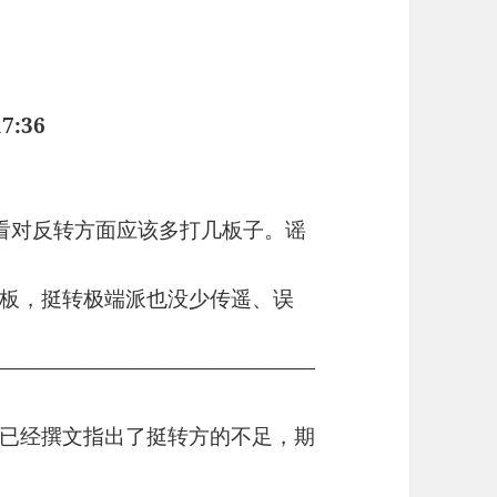
17:36
看对反转方面应该多打几板子。谣
各打50大板，挺转极端派也没少传遥、误
———————————————
已经撰文指出了挺转方的不足，期