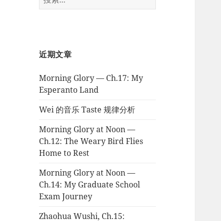
索：
近期文章
Morning Glory — Ch.17: My
Esperanto Land
Wei 的音乐 Taste 规律分析
Morning Glory at Noon —
Ch.12: The Weary Bird Flies
Home to Rest
Morning Glory at Noon —
Ch.14: My Graduate School
Exam Journey
Zhaohua Wushi, Ch.15: