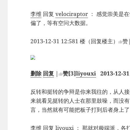
李维
回复
velociraptor
：
感觉崇美是在
偏了，等有空问大数据。
2013-12-31 12:581 楼（回复楼主）
赞
删除
回复
|
赞
[3]
liyouxi
2013-12-31
反转和挺转的争辩是你来我往的，从人接
来就看见挺转的人士在那里鼓噪，而没有
言，当然就有可能把板子打到后者身上了
李维
回复
liyouxi
：
那就对极端派，各打