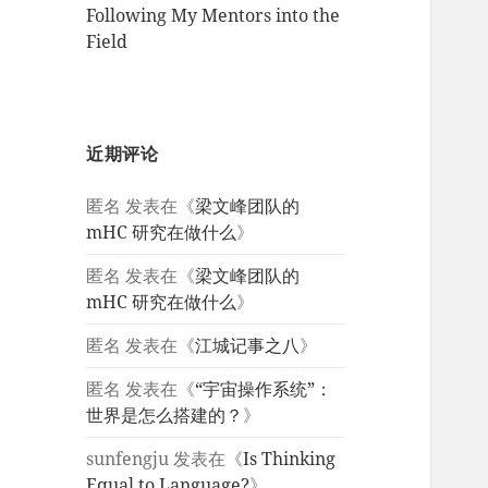
Following My Mentors into the
Field
近期评论
匿名
发表在《
梁文峰团队的
mHC 研究在做什么
》
匿名
发表在《
梁文峰团队的
mHC 研究在做什么
》
匿名
发表在《
江城记事之八
》
匿名
发表在《
“宇宙操作系统”：
世界是怎么搭建的？
》
sunfengju
发表在《
Is Thinking
Equal to Language?
》