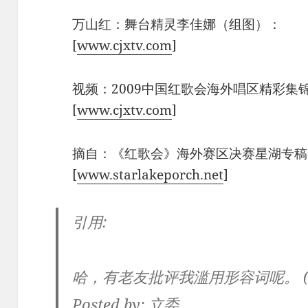
万山红：舞台精灵李佳娜（组图）：
[
www.cjxtv.com
]
视频：2009中国红歌会海外唱区精彩集
[
www.cjxtv.com
]
摘自：《红歌会》海外赛区决赛星湖专稿
[
www.starlakeporch.net
]
引用:
哈，有老友批评我滥用形容词呢。 (101
Posted by: 立委