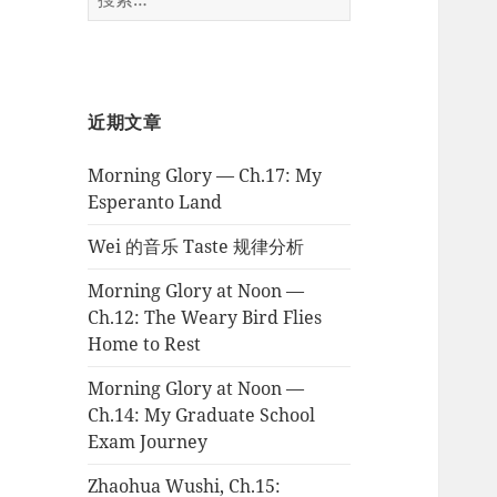
索：
近期文章
Morning Glory — Ch.17: My
Esperanto Land
Wei 的音乐 Taste 规律分析
Morning Glory at Noon —
Ch.12: The Weary Bird Flies
Home to Rest
Morning Glory at Noon —
Ch.14: My Graduate School
Exam Journey
Zhaohua Wushi, Ch.15: