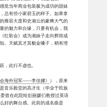
感觉当年商业包装极为成功的甜妹
，总有些小家碧玉的样子。如果拿
的雍容大度和史湘云的豪爽大气的
量的魅力和台缘，只要有机会，我
《红歌会》成为湘妹子走向辉煌成
知。天赋其才其貌金嗓子，稍有埋
跃，此行不虚也。
会海外冠军——李佳娜》
），原来
是音乐殿堂的高才生（毕业于民族
立委曾在此院给彭丽媛们教授过英语
么好的舞台感。此前的成名曲是