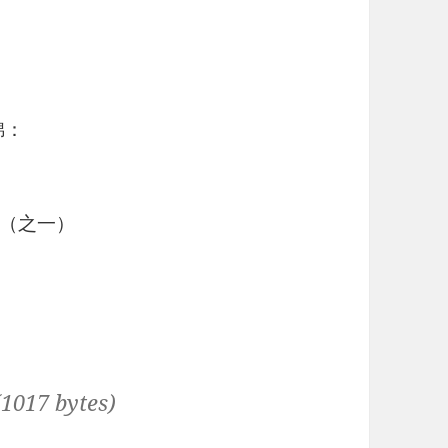
锦：
（之一）
7 bytes)