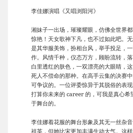
李佳娜演唱《又唱浏阳河》
湘妹子一出场，璀璨耀眼，仿佛全世界都
惊艳！天女歌神下凡，也不过如此吧。无
是其华服美饰，扮相台风，举手投足，一
作。风情千种，仪态万方，顾盼流转，落
白里透红的肤色，一双漂亮的大眼睛，这
死人不偿命的那种。在高手云集的决赛中
可争议的。一位评委惊异于其脱俗的表现
打算你未来的 career 的，可我是真
于舞台的。
李佳娜着花服的舞台形象及其无一丝杂音
祖英，但她比宋更加丰满生动大气。这样