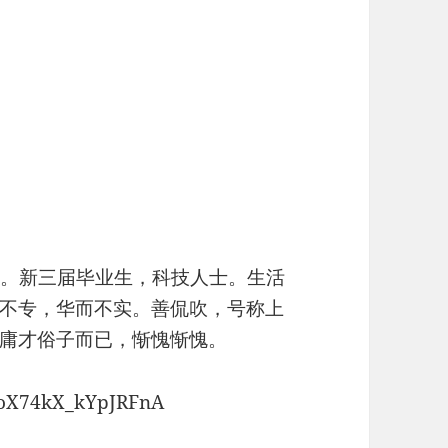
。新三届毕业生，科技人士。生活
不专，华而不实。善侃吹，号称上
庸才俗子而已，惭愧惭愧。
yoX74kX_kYpJRFnA