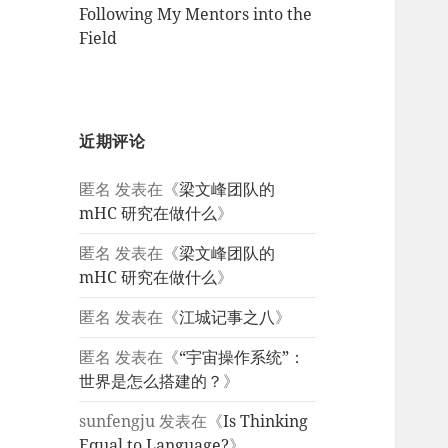
Following My Mentors into the
Field
近期评论
匿名
发表在《
梁文峰团队的
mHC 研究在做什么
》
匿名
发表在《
梁文峰团队的
mHC 研究在做什么
》
匿名
发表在《
江城记事之八
》
匿名
发表在《
“宇宙操作系统”：
世界是怎么搭建的？
》
sunfengju
发表在《
Is Thinking
Equal to Language?
》