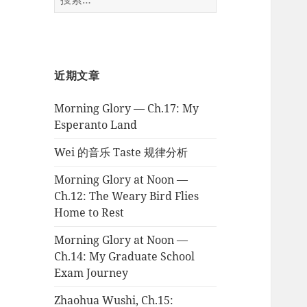
索：
近期文章
Morning Glory — Ch.17: My
Esperanto Land
Wei 的音乐 Taste 规律分析
Morning Glory at Noon —
Ch.12: The Weary Bird Flies
Home to Rest
Morning Glory at Noon —
Ch.14: My Graduate School
Exam Journey
Zhaohua Wushi, Ch.15: