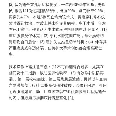
[5] 认为缝合穿孔后症状复发，一年内40%5年70%，史煌
[6] 报告141例远期随访结果，出血20%，幽门狭窄9.2%，
再穿孔4.7%，本组5例死亡均为该术式，胃癌穿孔修补仅
暂时得到救治，本质上并未抑转其病程，多于术后一年左
右死于癌症。作者认为本术式应严格限制在以下情况：(1)
重症腹膜炎伴休克；(2) 穿孔水肿范围广泛，预计妨碍切
胃后吻合口愈合；(3) 癌肿失去姑息切除时机；(4) 伴存其
严重疾患或年迈体弱，任何扩大手术创伤都会增高死亡
率。
技术操作上需注意三点：(1) 不可内翻缝合过多，尤其在
幽门及十二指肠，以防医源性狭窄；(2) 有效修补以防再
漏,，第一层松松靠拢，第二层浆肌层遮贴，再辅以带血供
之网膜加盖；(3)十二指肠创伤性破裂，若修补困难，可用
附近脏器如胃、肠、胆囊等或以带血供网膜补片粘贴缝合
封闭，但必须另加彻底转流憩室化 [2]。