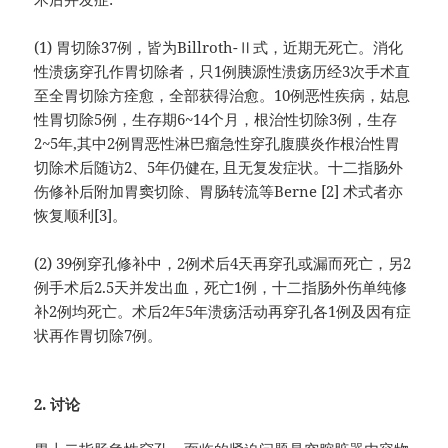
(1) 胃切除37例，皆为Billroth-Ⅱ式，近期无死亡。消化
性溃疡穿孔作胃切除者，只1例胰源性溃疡历经3次手术直
至全胃切除方痊愈，全部获得治愈。10例恶性疾病，姑息
性胃切除5例，生存期6~14个月，根治性切除3例，生存
2~5年,其中2例胃恶性淋巴瘤急性穿孔腹膜炎作根治性胃
切除术后随访2、5年仍健在, 且无复发症状。十二指肠外
伤修补后附加胃窦切除、胃肠转流等Berne [2] 术式者亦
恢复顺利[3]。
(2) 39例穿孔修补中，2例术后4天再穿孔或漏而死亡，另2
例手术后2.5天并发出血，死亡1例，十二指肠外伤单纯修
补2例均死亡。术后2年5年溃疡活动再穿孔各1例及因有症
状再作胃切除7例。
2. 讨论