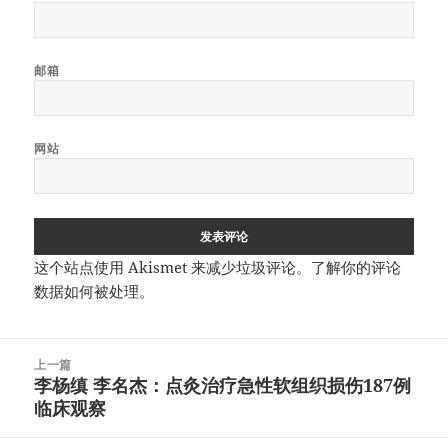
邮箱
网站
这个站点使用 Akismet 来减少垃圾评论。
了解你的评论
数据如何被处理
。
文
上一篇
章
李杨缜 李名杰：点灸治疗急性软组织损伤187例
上
导
临床观察
篇
航
文