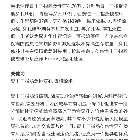
手术治疗胃十二指肠急性穿孔76例，分别为胃十二指肠溃
疡穿孔60例，胃癌等穿孔10例，创伤性十二指肠破裂6
例，作胃切除37例，穿孔修补39例。临床效果, 以胃切除
为优, 穿孔修补则有术后并发出血, 再穿孔等, 本组死亡5
例。作者认为应力争作胃切除，可根治疾病，即使是恶性
疾病的姑息性胃切除亦可减轻症状和提高生存质量，穿孔
修补只是在病情危急时采用，抢救生命，创伤性十二指肠
破裂修补后应作 Berne 憩室化处理。
关键词
胃十二指肠急性穿孔 胃切除术
胃十二指肠溃疡病, 随着现代治疗药物的进展,内科疗效已
有提高,需要外科手术的较早前有明显下降[1], 但也有一部
分顽固性溃疡或隐性溃疡迟至急性穿孔才迫使患者急诊外
科; 晚近胃癌的发病率增高, 其中有不少中晚期病人贻误至
穿孔首诊; 加之交通事故的上升, 胃十二指肠创伤性穿孔屡
有所见, 如何妥当地处理这类患者, 便成为一个颇具临床意