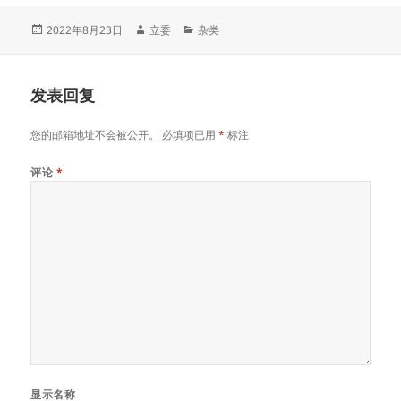
发
作
分
2022年8月23日
立委
杂类
布
者
类
于
发表回复
您的邮箱地址不会被公开。
必填项已用
*
标注
评论
*
显示名称