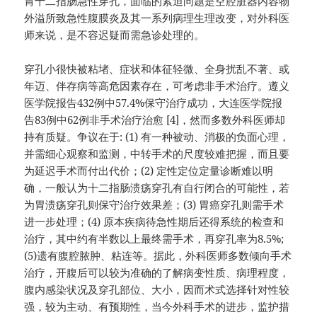
胃十二指肠急性穿孔，面临的紧迫问题是空腔脏器内容物
外溢所致急性腹膜炎及其一系列病理生理改变，对外科医
师来说，是不容迟疑而需急诊处理的。
穿孔小很快被粘堵、症状和体征轻微、全身扰乱不著、或
年迈、伴存病等高危因素存在，可考虑非手术治疗。遵义
医学院报告432例中57.4%保守治疗成功，大连医学院报
告83例中62例非手术治疗治愈 [4]，然而多数外科医师却
持有质疑。争议在于: (1) 有一种被动、消极的负面心理，
并需细心观察和监测，中转手术的尺度较难把握，而且要
为延迟手术而付出代价；(2) 定性定位定量诊断难以明
确，一般认为十二指肠溃疡穿孔有自行闭合的可能性，若
为胃溃疡穿孔则保守治疗效果差；(3) 胃癌穿孔则需手术
进一步处理；(4) 原本疾病待急性期后还得系统的检查和
治疗，其中约有半数以上最终需手术，再穿孔率为8.5%;
(5)遗有腹腔脓肿、粘连等。据此，外科医师多数倾向手术
治疗，开腹后可以较为准确的了解病变性质、病理程度，
腹内感染状况及穿孔部位、大小，因而术式选择针对性较
强，较为主动、有预期性，当今外科手术的进步，监护措