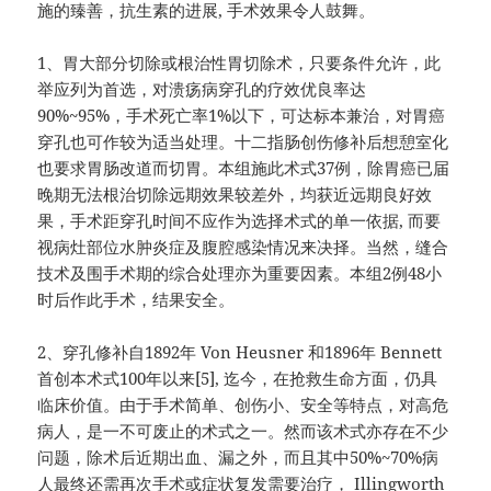
施的臻善，抗生素的进展, 手术效果令人鼓舞。
1、胃大部分切除或根治性胃切除术，只要条件允许，此
举应列为首选，对溃疡病穿孔的疗效优良率达
90%~95%，手术死亡率1%以下，可达标本兼治，对胃癌
穿孔也可作较为适当处理。十二指肠创伤修补后想憩室化
也要求胃肠改道而切胃。本组施此术式37例，除胃癌已届
晚期无法根治切除远期效果较差外，均获近远期良好效
果，手术距穿孔时间不应作为选择术式的单一依据, 而要
视病灶部位水肿炎症及腹腔感染情况来决择。当然，缝合
技术及围手术期的综合处理亦为重要因素。本组2例48小
时后作此手术，结果安全。
2、穿孔修补自1892年 Von Heusner 和1896年 Bennett
首创本术式100年以来[5], 迄今，在抢救生命方面，仍具
临床价值。由于手术简单、创伤小、安全等特点，对高危
病人，是一不可废止的术式之一。然而该术式亦存在不少
问题，除术后近期出血、漏之外，而且其中50%~70%病
人最终还需再次手术或症状复发需要治疗， Illingworth