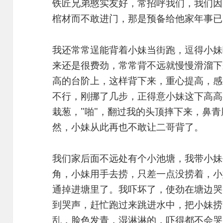
铁匠兄弟憨实友好，常招呼我们，我们因
棺材而不敢进门，那是预备给他家年事
我还常常逞能背着小妹当街跑，逗得小妹
来还是很费劲，常常背不远就慢慢滑溜下
高的台阶上，这样背下来，重心提高，感
不行，刚挪了几步，正得意小妹这下高高
栽葱，"啪"，翻过我的头顶摔下来，鼻
然，小妹从此再也不敢让二哥背了。
我们家后面不远处有个小池塘，我带小妹
角，小妹用手去捞，只差一点没捞着，小
通掉进塘里了。我吓坏了，使劲在塘边哭
到哭声，赶忙跑过来跳进水中，把小妹捞
乱，脸色发青，湿淋淋的，吓得都不会哭