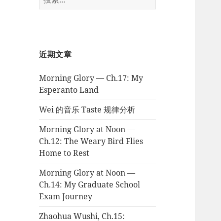
索：
近期文章
Morning Glory — Ch.17: My
Esperanto Land
Wei 的音乐 Taste 规律分析
Morning Glory at Noon —
Ch.12: The Weary Bird Flies
Home to Rest
Morning Glory at Noon —
Ch.14: My Graduate School
Exam Journey
Zhaohua Wushi, Ch.15: