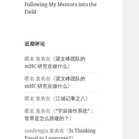
Following My Mentors into the
Field
近期评论
匿名
发表在《
梁文峰团队的
mHC 研究在做什么
》
匿名
发表在《
梁文峰团队的
mHC 研究在做什么
》
匿名
发表在《
江城记事之八
》
匿名
发表在《
“宇宙操作系统”：
世界是怎么搭建的？
》
sunfengju
发表在《
Is Thinking
Equal to Language?
》