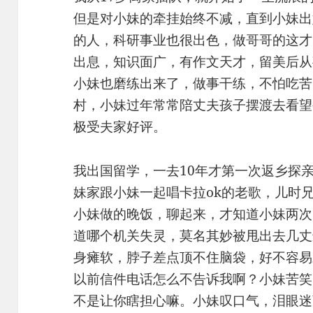
但是对小妹的牵挂始终不减，直到小妹出
的人，科研事业也很出色，做哥哥的这才
出息，知识面广，有作文天才，留美后从
小妹也磨练出来了，做事干练，不怕吃苦
村，小妹过年常常陪丈夫孩子摆渡去看望
极受夫家好评。
我出国留学，一去10年才第一次返乡探
妹家跟小妹一起唱卡拉ok的老歌，儿时
小妹做的晚饭，聊起来，才知道小妹两次
道哪个机关失灵，莫名其妙被甩出去几丈
身瘫软，脖子差点顶不住脑袋，好不容易
以前信件电话怎么不告诉我啊？小妹苦笑
不是让你瞎担心嘛。小妹叹口气，泪眼迷