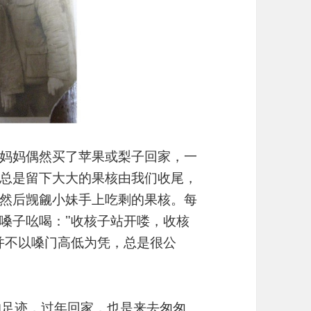
妈妈偶然买了苹果或梨子回家，一
总是留下大大的果核由我们收尾，
然后觊觎小妹手上吃剩的果核。每
嗓子吆喝："收核子站开喽，收核
并不以嗓门高低为凭，总是很公
。
的足迹，过年回家，也是来去匆匆。