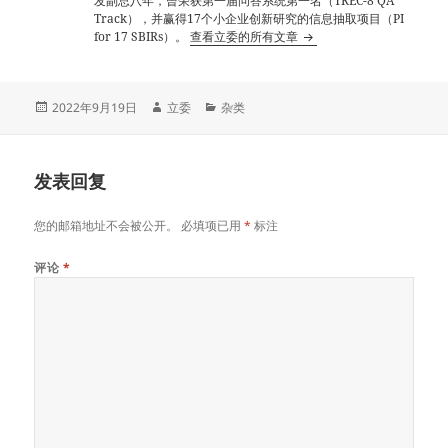
发副总八年，曾荣获第一届问答系统第一名（TREC-8 QA
Track），并赢得17个小企业创新研究的信息抽取项目（PI
for 17 SBIRs）。
查看立委的所有文章
发
作
分
2022年9月19日
立委
杂类
布
者
类
于
发表回复
您的邮箱地址不会被公开。
必填项已用
*
标注
评论
*