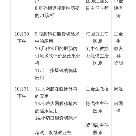
疗
医师汪健文
中金
8.肝外胆道梗阻性病变
副主任医师
姚有
的CT诊断
涛
10月30
9.腹腔镜在胆囊切除术
任国良主任
王金
下午
中的应用
医师
生
10.几种常用的胆肠内
刘中金教授
戴发
引流术式评价及效果分
孙礼侠主治
祥
析
医师
梁明
11.十二指肠镜的临床
应用
10月31
12.大网膜在临床外科
王金生教授
周洸
下午
的应用
13.带蒂大网膜移植术
陈弋生主任
何国
的临床应用
医师
璋
14.小切口胆囊切除术
梁明副主任
考试、发继教证书
医师