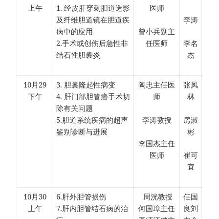
上午
1. 经皮肝穿刺胆道造影
医师
及纤维胆道镜在胆道疾
李涛
病中的应用
曾小兵副主
2.手术或创伤后急性非
任医师
李名
结石性胆囊炎
杰
10月29
3. 胆囊隆起性病变
陶忠主任医
张凤
下午
4. 肝门部胆管癌手术切
师
林
除有关问题
5.胆道系统疾病的超声
李涛教授
房淑
鉴别诊断与进展
彬
李国杰主任
医师
崔可
宜
10月30
6.肝外胆管损伤
周洸教授
任国
上午
7.肝内胆管结石病的治
何国璋主任
良刘