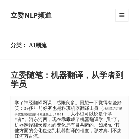
立委NLP频道
菜单和
挂件
分类：
AI潮流
立委随笔：机器翻译，从学者到
学员
学了神经翻译网课，感慨良多。回想一下觉得有些好
笑：30多年前好歹也是科班机器翻译出身（
社科院语言所
），大小也可以说是个学
研究生院机器翻译专业硕士，1986
“者”。河东河西，现在乖乖成了机器翻译学“员”了。
机器翻译翻天覆地的变化是有目共睹的。如果NLP其
他方面的变化也达到机器翻译的程度，那才真叫不废
江河万古流。