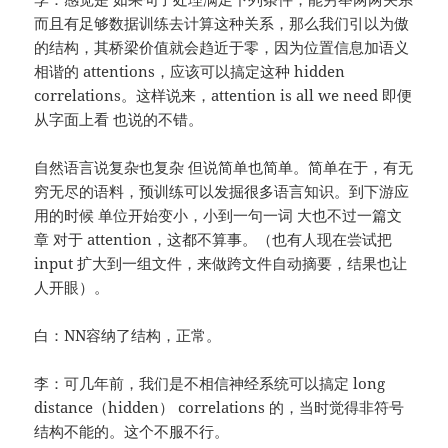
而且有足够数据训练去计算这种关系，那么我们引以为傲
的结构，其桥梁价值就会趋近于零，因为位置信息加语义
相谐的 attentions，应该可以搞定这种 hidden
correlations。这样说来，attention is all we need 即便
从字面上看 也说的不错。
自然语言说复杂也复杂 但说简单也简单。简单在于，有无
穷无尽的语料，预训练可以发掘很多语言知识。到下游应
用的时候 单位开始变小，小到一句一词 大也不过一篇文
章 对于 attention，这都不算事。（也有人现在尝试把
input 扩大到一组文件，来做跨文件自动摘要，结果也让
人开眼）。
白：NN容纳了结构，正常。
李：可几年前，我们是不相信神经系统可以搞定 long
distance（hidden） correlations 的，当时觉得非符号
结构不能的。这个不服不行。