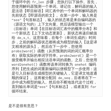
于循环中的 fr_len 步骤，您执行以下操作。首先，
您使用解码器预测一个单词。请记住，解码器的输入
是法语【即目标语】词汇表中的一个单词和解码器的
先前状态【即源语的前文】。在第一步中，输入将是
“sos”【句首标志】，输入的状态将是来自编码器的
（源语文句的）上下文向量。然后该模型输出一个
（目标语）单词【在目标语词汇表中的概率分布】和
一个新状态【上下文动态更新】。新状态将递归赋值
给 de_s_t。这意味着，在每个（单词生成的）时间
步，之前的解码器状态都将成为模型的输入【这是译
文精准的源头】。然后在下一步中，您使用 
probs2word() 函数（从所预测的词的词汇概率分
布）获取实际的单词字符串。probs2word() 是一个
接受概率并输出相应法语单词的函数。之后，您使用 
word2onehot() 函数将该单词转换为 onehot 编码
序列【把生成的词重新编码以便模型下一步使用：这
是引入目标语生成模型的关键输入，它是译文地道通
顺的保证】。这将被分配回 de_seq，后者将在下一
步中成为模型的输入。然后你不断地迭代这个过程，
直到输出单词是“eos”【句末标志】，或者直到 for 
循环结束。
是不是很有意思？