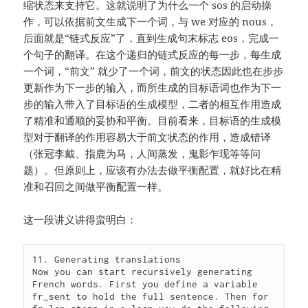
缩状态来支持它。这就说明了为什么一个 sos 的启动操
作，可以依据前文生成下一个词，与 we 对应的 nous，
后面就是“链式反应”了，直到生成句末标志 eos，完成一
个句子的翻译。在这个递归的链式反应的每一步，每生成
一个词，“前文” 就少了一个词，前文的状态因此也在步步
更新作为下一步的输入，而所生成的目标语词也作为下一
步的输入带入了目标语的生成模型，二者的相互作用造成
了精准和通顺的妥协和平衡。目前看来，目标语的生成模
型对于翻译的作用容易大于前文状态的作用，造成错译
（张冠李戴、指鹿为马，人间蒸发，鬼影乍现等等问
题）。但原则上，应该有办法去做平衡配置，就好比在精
准和召回之间做平衡配置一样。
这一段讲义讲得蛮明白：
11. Generating translations

Now you can start recursively generating 
French words. First you define a variable 
fr_sent to hold the full sentence. Then for 