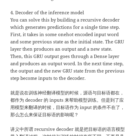
4. Decoder of the inference model
You can solve this by building a recursive decoder
which generates predictions for a single time step.
First, it takes in some onehot encoded input word
and some previous state as the initial state. The GRU
layer then produces an output and a new state.
Then, this GRU output goes through a Dense layer
and produces an output word. In the next time step,
the output and the new GRU state from the previous
step become inputs to the decoder.
就是说在训练神经翻译模型的时候，源语与目标语都在，
都作为 decoder 的 inputs 来帮助模型训练。但是到了应
用模型来翻译的时候，目标语作为 input 的条件不在了，
那么怎么来保证目标语的影响呢？
讲义中所谓 recursive decoder 就是把目标语的语言模型