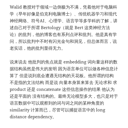
Walid 教授对于领域一边倒极为不满，凭着他对于电脑科
学（早年好像是伯克利电脑博士）、传统机器学习和现代
神经网络、符号AI、心理学、语言学等多学科的了解，讲
述自己对于所谓 Bertology（就是 Bert 这类神经方法
论）的批判，他的博客也有系列点评和批判。他是真有学
问，所以批判中不时有闪光金句和洞见，但总体而言，说
老实话，他的批判显得无力。
说来说去 他批判的焦点就是 embedding 词向量这样的数
据结构虽然是伟大的发明 因为语言单位可以做各种信息计
算了 但是说到底会遭遇无结构的天花板。他所谓的结构
不是指的文法结构 而是说 向量本身算来算去 无论求和 求
product 还是 concatenate 这些信息操作的结果 他认为
还是平面的 没有结构的。最终无论模型多大，也只是对于
语言数据中可以观察到的词与词之间的某种角度的
similarity 计算而已，尽管可以捕捉语言中的 long
distance dependency。