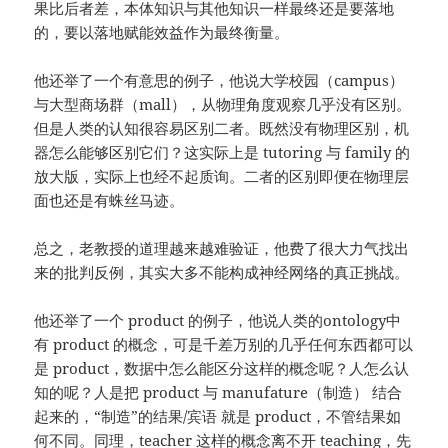
果比后者差，本体知识与其他知识一样最终还是要落地
的，要以落地赋能效益作为最终衡量。
他还举了一个有意思的例子，他说大学校园（campus）
与大型商场群（mall），从物理角度观察几乎没有区别。
但是人类的认知很容易区别二者。既然没有物理区别，机
器怎么能够区别它们？这实际上是 tutoring 与 family 的
放大版，实际上也经不起质询。二者的区别即便在物理层
面也还是有蛛丝马迹。
总之，老教授的道理越来越难验证，他费了很大力气找出
来的批判反例，其实大多不能构成神经网络的真正挑战。
他还举了一个 product 的例子，他说人类的ontology中
有 product 的概念，可是千差万别的几乎任何东西都可以
是 product，数据中怎么能区分这样的概念呢？人怎么认
知的呢？人是把 product 与 manufature（制造） 结合
起来的，“制造”的结果/宾语 就是 product，不管结果如
何不同。同理，teacher 这样的概念离不开 teaching，先