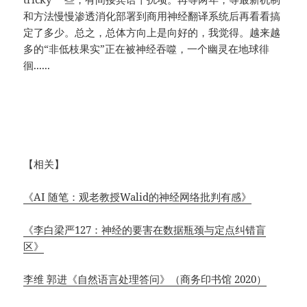
和方法慢慢渗透消化部署到商用神经翻译系统后再看看搞
定了多少。总之，总体方向上是向好的，我觉得。越来越
多的“非低枝果实”正在被神经吞噬，一个幽灵在地球徘
徊......
【相关】
《AI 随笔：观老教授Walid的神经网络批判有感》
《李白梁严127：神经的要害在数据瓶颈与定点纠错盲
区》
李维 郭进《自然语言处理答问》（商务印书馆 2020）