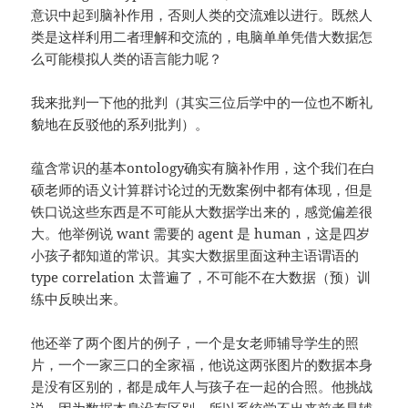
意识中起到脑补作用，否则人类的交流难以进行。既然人
类是这样利用二者理解和交流的，电脑单单凭借大数据怎
么可能模拟人类的语言能力呢？
我来批判一下他的批判（其实三位后学中的一位也不断礼
貌地在反驳他的系列批判）。
蕴含常识的基本ontology确实有脑补作用，这个我们在白
硕老师的语义计算群讨论过的无数案例中都有体现，但是
铁口说这些东西是不可能从大数据学出来的，感觉偏差很
大。他举例说 want 需要的 agent 是 human，这是四岁
小孩子都知道的常识。其实大数据里面这种主语谓语的
type correlation 太普遍了，不可能不在大数据（预）训
练中反映出来。
他还举了两个图片的例子，一个是女老师辅导学生的照
片，一个一家三口的全家福，他说这两张图片的数据本身
是没有区别的，都是成年人与孩子在一起的合照。他挑战
说，因为数据本身没有区别，所以系统学不出来前者是辅