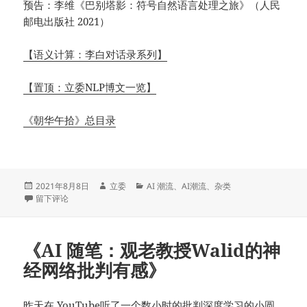
预告：李维《巴别塔影：符号自然语言处理之旅》（人民
邮电出版社 2021）
【语义计算：李白对话录系列】
【置顶：立委NLP博文一览】
《朝华午拾》总目录
发
作
分
2021年8月8日
立委
AI 潮流
、
AI潮流
、
杂类
布
于《李白126：神经 attention 机制搞定代词指代的案例》
者
类
留下评论
于
《AI 随笔：观老教授Walid的神
经网络批判有感》
昨天在 YouTube听了一个数小时的批判深度学习的小圆