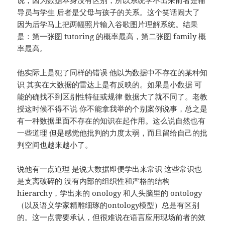
导员与学生 后者是父母与孩子的关系。这个笑话闹大了
因为后学马上把两幅照片输入谷歌图片理解系统。结果
是：第一张图 tutoring 的概率最高，第二张图 family 概
率最高。
他实际上是犯了同样的错误 他以为数据中不存在的某种知
识 其实在大数据的雷达上是有反映的。如果是小数据 可
能的确找不到区别性特征或规律 数据大了就不同了。老教
授这时候不得不说 你不能拿我举的个别案例说事，总之是
有一种数据里面不存在的知识在起作用。这么说自然也有
一些道理 但是感觉他批判的力度太弱，而且留给自己的批
判空间也越来越小了。
说他有一点道理 是说大数据即便学出来常识 这些常识也
是支离破碎的 没有内部的组织性和严格的结构
hierarchy，学出来的 onology 和人头脑里的 ontology
（以及语义学家精雕细琢的ontology模型）总是有区别
的。这一点需要承认，但很难说在语言应用现场前者的效