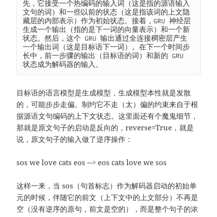
先，它接受一个热编码的输入词（这是指的源语输入
文句的词）和一些以前的状态（这是指该词的上文隐
藏层的内部表示）作为初始状态。接着，GRU 神经层
生成一个输出（指的是下一词的向量表示）和一个新
状态。然后，这个 GRU 输出通过全连接稠密层产生
一个输出词（这是目标语下一词）。在下一个时间步
长中，前一步骤的输出（目标语的词）和新的 GRU 
状态成为解码器的输入。
目标语的语言模型是生成模型，生成模型本性就是发散
的，可能步步走偏。制约它不走（太）偏的约束来自于根
据源语文句编码的上下文状态。这里面还有个魔鬼细节，
那就是原文句子的启动是反向的，reverse=True，就是
说，原文句子的输入做了逆序操作：
sos we love cats eos --> eos cats love we sos
这样一来，当 sos（句首标志）作为解码器启动的初始单
元的时候，伴随它的前文（上下文中的上文部分）不再是
空（没有逆序的原句，前文是空的），而是整个句子的浓