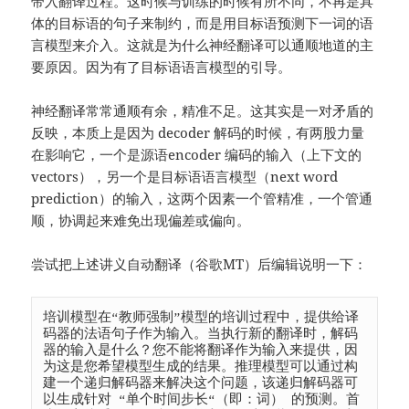
带入翻译过程。这时候与训练的时候有所不同，不再是具
体的目标语的句子来制约，而是用目标语预测下一词的语
言模型来介入。这就是为什么神经翻译可以通顺地道的主
要原因。因为有了目标语语言模型的引导。
神经翻译常常通顺有余，精准不足。这其实是一对矛盾的
反映，本质上是因为 decoder 解码的时候，有两股力量
在影响它，一个是源语encoder 编码的输入（上下文的
vectors），另一个是目标语语言模型（next word
prediction）的输入，这两个因素一个管精准，一个管通
顺，协调起来难免出现偏差或偏向。
尝试把上述讲义自动翻译（谷歌MT）后编辑说明一下：
培训模型在“教师强制”模型的培训过程中，提供给译
码器的法语句子作为输入。当执行新的翻译时，解码
器的输入是什么？您不能将翻译作为输入来提供，因
为这是您希望模型生成的结果。推理模型可以通过构
建一个递归解码器来解决这个问题，该递归解码器可
以生成针对 “单个时间步长“（即：词） 的预测。首