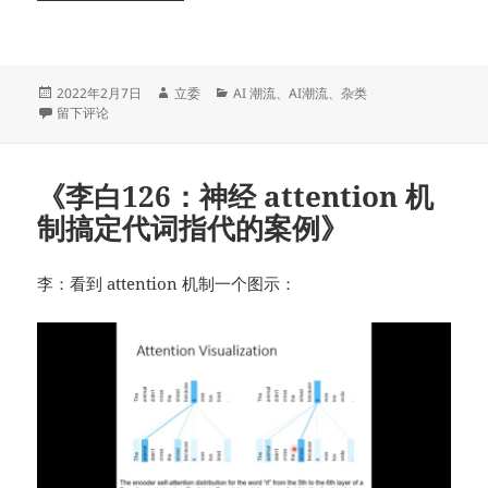
发
作
分
2022年2月7日
立委
AI 潮流
、
AI潮流
、
杂类
布
于立委随笔：机器翻译，从学者到学员
者
类
留下评论
于
《李白126：神经 attention 机
制搞定代词指代的案例》
李：看到 attention 机制一个图示：