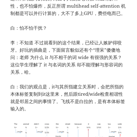
性，也不怕爆炸，反正所谓 multihead self-attention 机
制都是可以并行计算的，大不了多上GPU，费些电而已。
白：怕不怕干扰？
李：不知道 不过就看到的这个结果，已经让人嫉妒得咬
牙。好玩的插曲是，下面留言貌似还有个“理呆”傻傻地
问：老师 为什么 it 与不相干的词 wide 有很强的关系？
这位学生理解了 it 与名词的关系 却不能理解与形容词的
关系，哈。
白：我们的观点是，it与其所指建立关系时，会把所指的
本体标签复制到it这里来，然后跟tired/wide检查相谐性
就是邻居之间的事情了。飞线不是白拉的，是有本体标签
输入的。