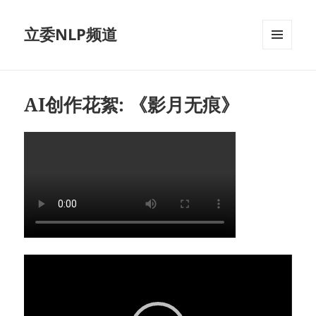
立委NLP频道
菜单和
挂件
AI创作花絮: 《影月无痕》
视
频
播
放