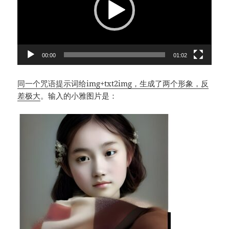
器
00:00
01:02
同一个咒语提示词给img+txt2img，生成了两个形象，反
差极大
。输入的小雅图片是：