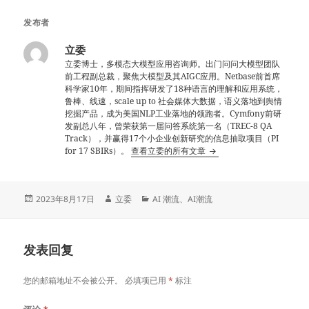
发布者
立委
立委博士，多模态大模型应用咨询师。出门问问大模型团队
前工程副总裁，聚焦大模型及其AIGC应用。Netbase前首席
科学家10年，期间指挥研发了18种语言的理解和应用系统，
鲁棒、线速，scale up to 社会媒体大数据，语义落地到舆情
挖掘产品，成为美国NLP工业落地的领跑者。Cymfony前研
发副总八年，曾荣获第一届问答系统第一名（TREC-8 QA
Track），并赢得17个小企业创新研究的信息抽取项目（PI
for 17 SBIRs）。
查看立委的所有文章
发
作
分
2023年8月17日
立委
AI 潮流
、
AI潮流
布
者
类
于
发表回复
您的邮箱地址不会被公开。
必填项已用
*
标注