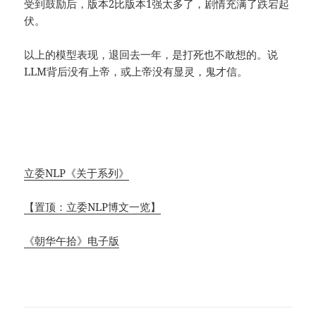
受到鼓励后，版本2比版本1强太多了，剧情充满了跌宕起
伏。
以上的模型表现，退回去一年，是打死也不敢想的。说
LLM背后没有上帝，或上帝没有显灵，鬼才信。
立委NLP《关于系列》
【置顶：立委NLP博文一览】
《朝华午拾》电子版