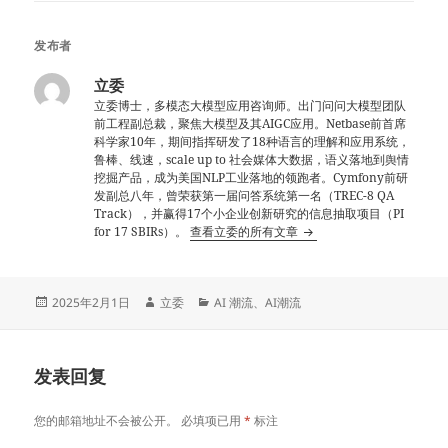
发布者
立委
立委博士，多模态大模型应用咨询师。出门问问大模型团队
前工程副总裁，聚焦大模型及其AIGC应用。Netbase前首席
科学家10年，期间指挥研发了18种语言的理解和应用系统，
鲁棒、线速，scale up to 社会媒体大数据，语义落地到舆情
挖掘产品，成为美国NLP工业落地的领跑者。Cymfony前研
发副总八年，曾荣获第一届问答系统第一名（TREC-8 QA
Track），并赢得17个小企业创新研究的信息抽取项目（PI
for 17 SBIRs）。
查看立委的所有文章
发
作
分
2025年2月1日
立委
AI 潮流
、
AI潮流
布
者
类
于
发表回复
您的邮箱地址不会被公开。
必填项已用
*
标注