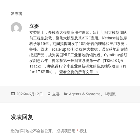
发布者
立委
立委博士，多模态大模型应用咨询师。出门问问大模型团队
前工程副总裁，聚焦大模型及其AIGC应用。Netbase前首席
科学家10年，期间指挥研发了18种语言的理解和应用系统，
鲁棒、线速，scale up to 社会媒体大数据，语义落地到舆情
挖掘产品，成为美国NLP工业落地的领跑者。Cymfony前研
发副总八年，曾荣获第一届问答系统第一名（TREC-8 QA
Track），并赢得17个小企业创新研究的信息抽取项目（PI
for 17 SBIRs）。
查看立委的所有文章
发
作
分
2026年6月12日
立委
Agents & Systems
、
AI潮流
布
者
类
于
发表回复
您的邮箱地址不会被公开。
必填项已用
*
标注