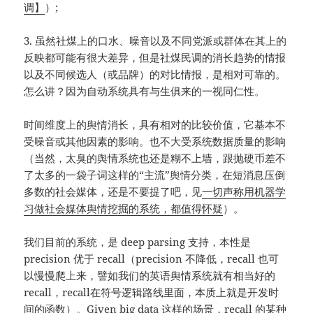
调】
）;
3. 虽然社煤上的口水、噪音以及不同党派或群体在其上的
反映都可能有很大差异，但是社煤民调的消长趋势的情报
以及不同候选人（或品牌）的对比情报，是相对可靠的。
怎么讲？因为自动系统具有与生俱来的一视同仁性。
时间维度上的舆情消长，具有相对的比较价值，它基本不
受噪音或其他因素的影响。也不大受系统数据质量的影响
（当然，太臭的舆情系统也还是糊不上墙，跟抛硬币差不
了太多的一袋子词这样的“主流”舆情分类，在短消息压倒
多数的社会媒体，还是不要提了吧，见
一切声称用机器学
习做社会媒体舆情挖掘的系统，都值得怀疑
）。
我们目前的系统，是 deep parsing 支持，本性是
precision 优于 recall（precision 不降低，recall 也可
以慢慢爬上来，譬如我们的英语舆情系统就有相当好的
recall，recall在符号逻辑路线里面，本质上就是开发时
间的函数）。Given big data 这样的场景，recall 的某种