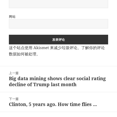
网站
这个站点使用 Akismet 来减少垃圾评论。
了解你的评论
数据如何被处理
。
文
上一篇
章
Big data mining shows clear social rating
上
导
decline of Trump last month
篇
航
文
章：
下一篇
Clinton, 5 years ago. How time flies ...
下
篇
文