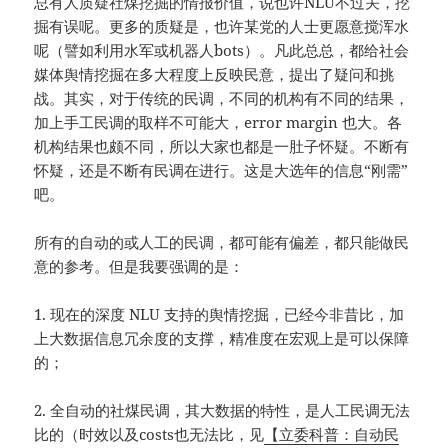
总有人质疑社煤挖掘的情报价值，说也许NLU不过关，挖
掘有误呢。更多的质疑是，也许某党的人士更愿意搅浑水
呢（譬如利用水军或机器人bots）。凡此总总，都给社会
媒体舆情挖掘在多大程度上反映民意，提出了疑问和挑
战。其实，对于传统的民调，不同的机构有不同的结果，
加上手工民调的取样不可能大，error margin 也大。各
机构结果也颇不同，所以大家也都是一肚子怀疑。不断有
怀疑，还是不断有民调在进行。这是大选年的信息“刚需”
吧。
所有的自动的或人工的民调，都可能有偏差，都只能做民
意的参考。但是我要强调的是：
1. 现在的深度 NLU 支持的舆情挖掘，已经今非昔比，加
上大数据信息冗余度的支撑，精准度在宏观上是可以保障
的；
2. 全自动的社煤民调，其大数据的特性，是人工民调无法
比的（时效以及costs也无法比，见
【立委科普：自动民