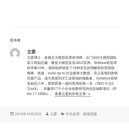
发布者
立委
立委博士，多模态大模型应用咨询师。出门问问大模型团队
前工程副总裁，聚焦大模型及其AIGC应用。Netbase前首席
科学家10年，期间指挥研发了18种语言的理解和应用系统，
鲁棒、线速，scale up to 社会媒体大数据，语义落地到舆情
挖掘产品，成为美国NLP工业落地的领跑者。Cymfony前研
发副总八年，曾荣获第一届问答系统第一名（TREC-8 QA
Track），并赢得17个小企业创新研究的信息抽取项目（PI
for 17 SBIRs）。
查看立委的所有文章
发
作
分
2016年10月25日
立委
中文处理
、
舆情挖掘
布
者
类
于