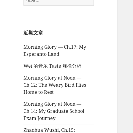
索：
近期文章
Morning Glory — Ch.17: My
Esperanto Land
Wei 的音乐 Taste 规律分析
Morning Glory at Noon —
Ch.12: The Weary Bird Flies
Home to Rest
Morning Glory at Noon —
Ch.14: My Graduate School
Exam Journey
Zhaohua Wushi, Ch.15: