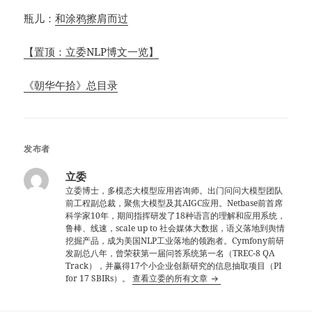
瓶儿：
和涂鸦擦肩而过
【置顶：立委NLP博文一览】
《朝华午拾》总目录
发布者
立委
立委博士，多模态大模型应用咨询师。出门问问大模型团队
前工程副总裁，聚焦大模型及其AIGC应用。Netbase前首席
科学家10年，期间指挥研发了18种语言的理解和应用系统，
鲁棒、线速，scale up to 社会媒体大数据，语义落地到舆情
挖掘产品，成为美国NLP工业落地的领跑者。Cymfony前研
发副总八年，曾荣获第一届问答系统第一名（TREC-8 QA
Track），并赢得17个小企业创新研究的信息抽取项目（PI
for 17 SBIRs）。
查看立委的所有文章