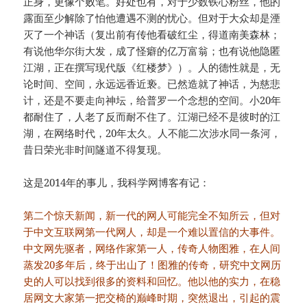
正身，更像个败笔。好处也有，对于少数铁心粉丝，他的
露面至少解除了怕他遭遇不测的忧心。但对于大众却是湮
灭了一个神话（复出前有传他看破红尘，得道南美森林；
有说他华尔街大发，成了怪癖的亿万富翁；也有说他隐匿
江湖，正在撰写现代版《红楼梦》）。人的德性就是，无
论时间、空间，永远远香近亵。已然造就了神话，为慈悲
计，还是不要走向神坛，给普罗一个念想的空间。小20年
都耐住了，人老了反而耐不住了。江湖已经不是彼时的江
湖，在网络时代，20年太久。人不能二次涉水同一条河，
昔日荣光非时间隧道不得复现。
这是2014年的事儿，我科学网博客有记：
第二个惊天新闻，新一代的网人可能完全不知所云，但对
于中文互联网第一代网人，却是一个难以置信的大事件。
中文网先驱者，网络作家第一人，传奇人物图雅，在人间
蒸发20多年后，终于出山了！图雅的传奇，研究中文网历
史的人可以找到很多的资料和回忆。他以他的实力，在稳
居网文大家第一把交椅的巅峰时期，突然退出，引起的震