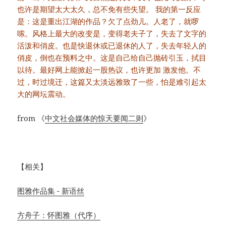
也许是期望太大太久，总不免有些失望。 我的第一反应
是：这是重出江湖的作品？欠了点劲儿。人老了，就啰
嗦。风格上最大的改变是，变得老夫子了，失去了文字的
活泼和俏皮。也是快退休或已退休的人了，失去年轻人的
俏皮，倒也在预料之中。这是自己给自己抛砖引玉，拭目
以待。最好网上能掀起一股热议，也许更加 激发他。不
过，时过境迁，这篇又太淡远雅致了一些，怕是难引起太
大的网坛震动。
from 《
中文社会媒体的惊天要闻二则
》
【相关】
图雅作品集 - 新语丝
方舟子：怀图雅（代序）