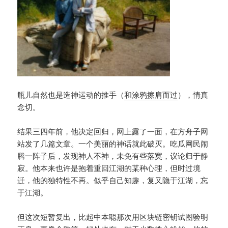
瓶儿自然也是造神运动的推手（
和涂鸦擦肩而过
），情真
念切。
结果三四年前，他决定回归，网上露了一面，在方舟子网
站发了几篇文章。一个美丽的神话就此破灭。吃瓜网民闹
腾一阵子后，发现神人不神，未免有些落寞，议论归于静
寂。他本来也许是抱着重回江湖的某种心理，但时过境
迁，他的独特性不再。似乎自己知趣，复又隐于江湖，忘
于江湖。
但这次短暂复出，比起中本聪那次用区块链密钥试图验明