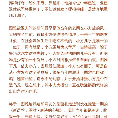
撼和好奇，经久不衰。算起来，他如今也中年已过，业已
退休或即将退休了，不知道触发了哪根神经，居然真地重
现江湖了。
图雅欲返人间的新闻最早是他当年的老网友小方放的风，
大约在半年前。选择小方倒也很合情理，一来当年的网友
才俊，在社会媒体生活中屹立不倒的，小方几乎是唯一的
一位了。再有就是，小方虽然为人苛严，自恃甚高，除了
鲁迅达尔文这些先哲，活人能入他法眼的几乎没有，但图
雅是少有的一个例外，小方对图雅推崇备至而由衷。图雅
下凡，借力小方，当属最佳渠道，小方也有面子。可是自
从小方发布这个消息后，很多当年的鸦迷（图雅也自称
鸦）翘首相望，迄今不见动静，几乎开始怀疑小方是否在
造乌龙。现在想来，鸦本人大概也一直在犹豫斟酌怎样的
出山之作为佳吧。
终于，图雅给鸦迷和网友的见面礼最近刊发在最近一期的
《
新语丝：图雅 - 唐诗的心境
》。我们当年都是鸦迷，此
篇一出，先赌为快。文自然是好文，文字也无可挑剔，可