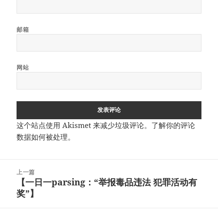
邮箱
网站
这个站点使用 Akismet 来减少垃圾评论。
了解你的评论
数据如何被处理
。
文
上一篇
章
【一日一parsing：“举报毒品违法 犯罪活动有
上
导
奖”】
篇
航
文
章：