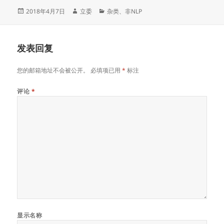
发
作
分
2018年4月7日
立委
杂类
、
非NLP
布
者
类
于
发表回复
您的邮箱地址不会被公开。
必填项已用
*
标注
评论
*
显示名称