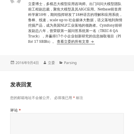
立委博士，多模态大模型应用咨询师。出门问问大模型团队
前工程副总裁，聚焦大模型及其AIGC应用。Netbase前首席
科学家10年，期间指挥研发了18种语言的理解和应用系统，
鲁棒、线速，scale up to 社会媒体大数据，语义落地到舆情
挖掘产品，成为美国NLP工业落地的领跑者。Cymfony前研
发副总八年，曾荣获第一届问答系统第一名（TREC-8 QA
Track），并赢得17个小企业创新研究的信息抽取项目（PI
for 17 SBIRs）。
查看立委的所有文章
发
作
分
2016年9月4日
立委
Parsing
布
者
类
于
发表回复
您的邮箱地址不会被公开。
必填项已用
*
标注
评论
*