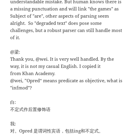
understandable mistake. But human knows there is
a missing punctuation and will link "the games" as
Subject of "are", other aspects of parsing seem
alright. So "degraded text" does pose some
challenges, but a robust parser can still handle most
of it.
@梁:
Thank you, @wei. It is very well handled. By the
way, it is not my casual English. I copied it
from Khan Academy.
@wei, ”Opred“ means predicate as objective, what is
"infmod"?
白:
不定式作后置修饰语
我:
对。Opred 是谓词性宾语，包括ing和不定式。