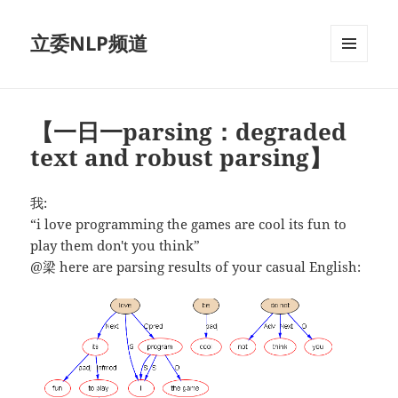
立委NLP频道
菜单和
挂件
【一日一parsing：degraded
text and robust parsing】
我:
“i love programming the games are cool its fun to
play them don't you think”
@梁 here are parsing results of your casual English: