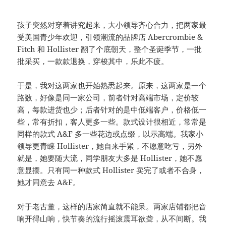
孩子突然对穿着讲究起来，大小领导齐心合力，把两家最
受美国青少年欢迎，引领潮流的品牌店 Abercrombie &
Fitch 和 Hollister 翻了个底朝天，整个圣诞季节，一批
批采买，一款款退换，穿梭其中，乐此不疲。
于是，我对这两家也开始熟悉起来。原来，这两家是一个
路数，好像是同一家公司，前者针对高端市场，定价较
高，每款进货也少；后者针对的是中低端客户，价格低一
些，常有折扣，客人更多一些。款式设计很相近，常常是
同样的款式 A&F 多一些花边或点缀，以示高端。我家小
领导更青睐 Hollister，她自来手紧，不愿意吃亏，另外
就是，她要随大流，同学朋友大多是 Hollister，她不愿
意显摆。只有同一种款式 Hollister 卖完了或者不合身，
她才同意去 A&F。
对于老古董，这样的店家简直就不能呆。两家店铺都把音
响开得山响，快节奏的流行摇滚震耳欲聋，从不间断。我