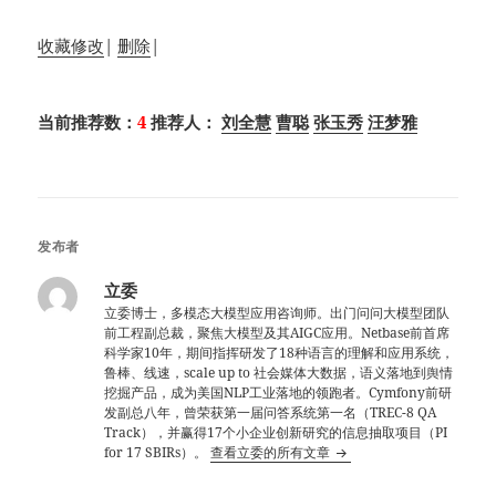
收藏
修改
|
删除
|
当前推荐数：
4
推荐人：
刘全慧
曹聪
张玉秀
汪梦雅
发布者
立委
立委博士，多模态大模型应用咨询师。出门问问大模型团队
前工程副总裁，聚焦大模型及其AIGC应用。Netbase前首席
科学家10年，期间指挥研发了18种语言的理解和应用系统，
鲁棒、线速，scale up to 社会媒体大数据，语义落地到舆情
挖掘产品，成为美国NLP工业落地的领跑者。Cymfony前研
发副总八年，曾荣获第一届问答系统第一名（TREC-8 QA
Track），并赢得17个小企业创新研究的信息抽取项目（PI
for 17 SBIRs）。
查看立委的所有文章