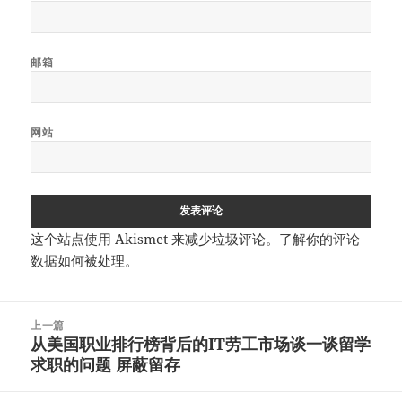
邮箱
网站
这个站点使用 Akismet 来减少垃圾评论。
了解你的评论
数据如何被处理
。
文
上一篇
章
从美国职业排行榜背后的IT劳工市场谈一谈留学
上
导
求职的问题 屏蔽留存
篇
航
文