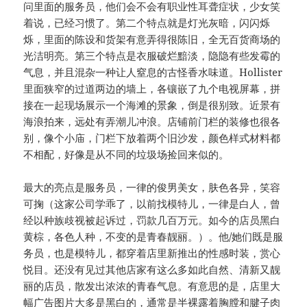
问里面的服务员，他们会不会有职业性耳聋症状，少女笑
着说，已经习惯了。第二个特点就是灯光灰暗，闪闪烁
烁，里面的陈设和货架有意弄得很陈旧，全无百货商场的
光洁明亮。第三个特点是衣服破烂黯淡，隐隐有些发霉的
气息，并且混杂一种让人窒息的古怪香水味道。Hollister
里面狭窄的过道两边的墙上，各镶嵌了九个电视屏幕，拼
接在一起现场展示一个海滩的景象，倒是很别致。近景有
海浪拍来，远处有弄潮儿冲浪。店铺前门栏的装修也很各
别，像个小庙，门栏下放着两个旧沙发，颜色样式材料都
不相配，好像是从不同的垃圾场捡回来似的。
最大的亮点是服务员，一律的俊男美女，肤色各异，笑容
可掬（这家公司学乖了，以前找模特儿，一律是白人，曾
经以种族歧视被起诉过，罚款几百万元。如今的店员黑白
黄棕，各色人种，不变的是青春靓丽。）。他/她们既是服
务员，也是模特儿，都穿着店里新推出的性感时装，赏心
悦目。还没有见过其他店家有这么多如此自然、清新又靓
丽的店员，散发出浓浓的青春气息。有意思的是，店里大
幅广告图片大多是黑白的，通常是半裸露着胸膛和腱子肉