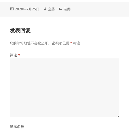
发
作
分
2020年7月25日
立委
杂类
布
者
类
于
发表回复
您的邮箱地址不会被公开。
必填项已用
*
标注
评论
*
显示名称