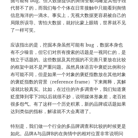
掘可能有 bug。但大数据提供的舆情全貌鸟瞰是其他手段
代替不了的，而我们每个个体在日常接触中只能看到舆情
信息海洋的一滴水。事实上，无视大数据更容易被自己的
局限所误导。害怕大数据，就好比蒙上眼睛，世界就不见
了一样可笑。
应该指出的是，挖掘本身虽然可能有 bug ，数据本身也
有不少噪音，但它们对所有搜索的话题是一视同仁的，是
独立于话题的。这些数据及其挖掘的不完善只要放在比较
的框架中就不是严重问题。虽然具体语言中褒贬比例和分
布可能不同，但是如果一个对象的褒贬指数放在其他对象
的褒贬指数的背景（reference frame） 下来阐释，其解
读就比较真实。比如，在过往的许多调查中，我们知道褒
贬度降到零下20以后就很不妙，说明媒体形象差，老百姓
很多怨气。有了这样一个历史积累，新的品牌或话题如果
达到类似的指标，解读就不大会离谱了。
特别是，我们做一个行业的多品牌调查和比较的时候更是
如此。品牌A与品牌B的在舆情中的相对位置非常说明问