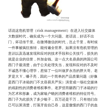
话说这危机管理（risk management）在进入社交媒体
大数据时代，确实成为一个大问题。老话说，好话不出
门，坏话传千里。在微博微信的时代，岂止千里，有时候
一件事被疯狂推转，能传遍全世界。如果没有危机管理的
意识以及迅速发现和应对的技术手段和公关技巧，损失的
就是企业的信誉，外加金钱。这一点大名鼎鼎的跨国公司
西门子最清楚，由于公关处理失当，发现和应对的不及时
不诚恳不懂心理学，惹恼了一位叫做罗永浩的胖大哥。老
罗是大 V，嗓子亮，因此一个简单的产品质量问题（好像
是西门子冰箱的门不太容易关严实）演变成一场社交媒体
的戏剧性的消费者维权事件。老罗愤而砸西门子冰箱的行
为艺术和形象，成为家喻户晓的消费者维权的特征符号。
西门子为此损失了多少银子，百万还是千万，只有他们自
己可以算清楚，打落牙齿自己吞，这是傲慢的西门子的血