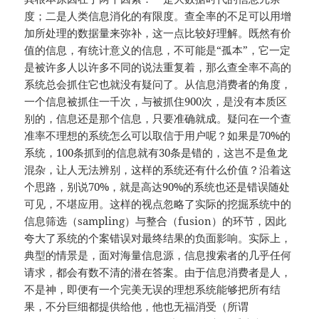
度；二是人类信息消化的有限度。查全率的不足可以用增
加所处理的数据量来弥补，这一点比较好理解。既然有价
值的信息，有统计意义的信息，不可能是“孤本”，它一定
是被许多人以许多不同的说法重复着，那么查全率不高的
系统总会抓住它也就没有疑问了。从信息消费者的角度，
一个信息被抓住一千次，与被抓住900次，是没有本质区
别的，信息还是那个信息，只要准确就成。疑问在一个查
准率不理想的系统怎么可以取信于用户呢？如果是70%的
系统，100条抓到的信息就有30条是错的，这岂不是鱼龙
混杂，让人无法辨别，这样的系统还有什么价值？沿着这
个思路，别说70%，就是高达90%的系统也还是错误随处
可见，不堪应用。这样的视点忽略了实际的挖掘系统中的
信息筛选（sampling）与整合（fusion）的环节，因此
夸大了系统的个案错误对最终结果的负面影响。实际上，
典型的情景是，面对海量信息源，信息搜索者的几乎任何
请求，都会有数不清的潜在答案。由于信息消费者是人，
不是神，即便有一个完美无误的理想系统能够把所有结
果，不分巨细都提供给他，他也无福消受（所谓