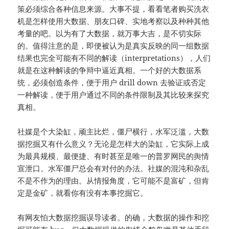
策必须综合各种信息来源。大事不提，看看笔者购买洗衣
机是怎样使用大数据、朋友口碑、实地考察以及种种其他
考量的吧。以为有了大数据，就万事大吉，是不切实际
的。值得注意的是，即便被认为是真实反映的同一组数据
结果也完全可能有不同的解读（interpretations），人们
就是在这种解读的争辩中逼近真相。一个好的大数据系
统，必须创造条件，便于用户 drill down 去验证或否定
一种解读，便于用户通过不同的条件限制及其比较来探究
真相。
社媒是个大染缸，顽主比烂，僵尸横行，水军泛滥，大数
据挖掘又有什么意义？无论是怎样大的染缸，它实际上成
为最具规模、最便捷、有时甚至是唯一的普罗网民的舆情
宣泄口。水军僵尸总会有对付的办法。社媒的混沌和杂乱
不是不作为的理由。从情报角度，它可能不是富矿，但肯
定是金矿，就看你有没有本事挖掘它。
有网友怕大数据挖掘误导读者。的确，大数据的操作和挖