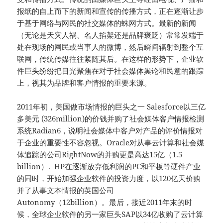
报纸的自上而下的新闻和宣传的传播方式，正在逐渐让步
于基于网络与网民的社交媒体的蛛网方式。最新的新闻
（无论是天灾人祸、名人掐架还是品牌褒贬）常常发端于
处在现场的网民或当事人的微博，然后瞬间辐射到整个互
联网，传统传媒往往紧随其后。在这样的形势下，企业软
件巨头纷纷把目光聚焦在对于社会媒体舆论和民意的跟踪
上，视其为品牌和客户情报的重要来源。
2011年初，美国做市场情报的巨头之一 Salesforce以三亿
多美元 (326million)的价钱并购了社会媒体客户情报检测
系统Radian6，说明社会媒体中客户对产品的评价情报对
于企业的重要性不容忽视。Oracle对从事云计算和社会媒
体追踪的公司RightNow的并购更是高达15亿（1.5
billion）. HP在逐渐放弃低利润的PC和平板等硬件产业
的同时，开始加强企业软件的投资力度，以120亿天价购
并了从事文本情报的英国公司
Autonomy（12billion）。最后，接近2011年末的时
候，全球企业软件的另一家巨头SAP以34亿收购了云计算