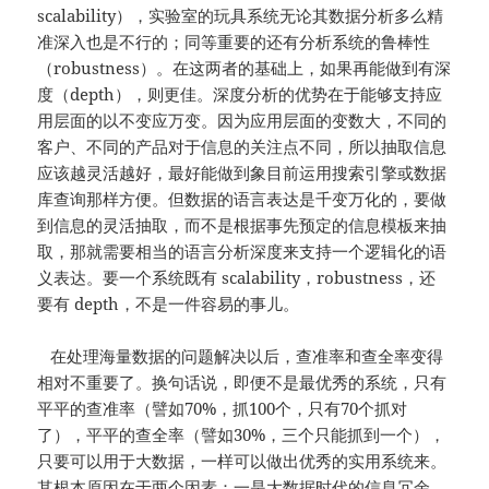
scalability），实验室的玩具系统无论其数据分析多么精
准深入也是不行的；同等重要的还有分析系统的鲁棒性
（robustness）。在这两者的基础上，如果再能做到有深
度（depth），则更佳。深度分析的优势在于能够支持应
用层面的以不变应万变。因为应用层面的变数大，不同的
客户、不同的产品对于信息的关注点不同，所以抽取信息
应该越灵活越好，最好能做到象目前运用搜索引擎或数据
库查询那样方便。但数据的语言表达是千变万化的，要做
到信息的灵活抽取，而不是根据事先预定的信息模板来抽
取，那就需要相当的语言分析深度来支持一个逻辑化的语
义表达。要一个系统既有 scalability，robustness，还
要有 depth，不是一件容易的事儿。
在处理海量数据的问题解决以后，查准率和查全率变得
相对不重要了。换句话说，即便不是最优秀的系统，只有
平平的查准率（譬如70%，抓100个，只有70个抓对
了），平平的查全率（譬如30%，三个只能抓到一个），
只要可以用于大数据，一样可以做出优秀的实用系统来。
其根本原因在于两个因素：一是大数据时代的信息冗余