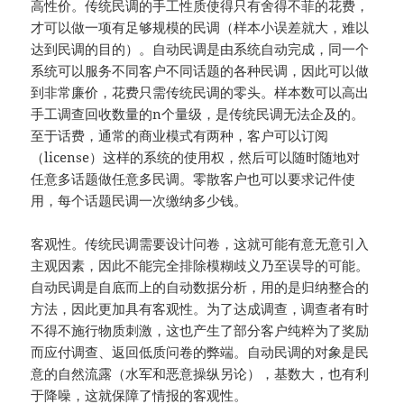
高性价。传统民调的手工性质使得只有舍得不菲的花费，
才可以做一项有足够规模的民调（样本小误差就大，难以
达到民调的目的）。自动民调是由系统自动完成，同一个
系统可以服务不同客户不同话题的各种民调，因此可以做
到非常廉价，花费只需传统民调的零头。样本数可以高出
手工调查回收数量的n个量级，是传统民调无法企及的。
至于话费，通常的商业模式有两种，客户可以订阅
（license）这样的系统的使用权，然后可以随时随地对
任意多话题做任意多民调。零散客户也可以要求记件使
用，每个话题民调一次缴纳多少钱。
客观性。传统民调需要设计问卷，这就可能有意无意引入
主观因素，因此不能完全排除模糊歧义乃至误导的可能。
自动民调是自底而上的自动数据分析，用的是归纳整合的
方法，因此更加具有客观性。为了达成调查，调查者有时
不得不施行物质刺激，这也产生了部分客户纯粹为了奖励
而应付调查、返回低质问卷的弊端。自动民调的对象是民
意的自然流露（水军和恶意操纵另论），基数大，也有利
于降噪，这就保障了情报的客观性。