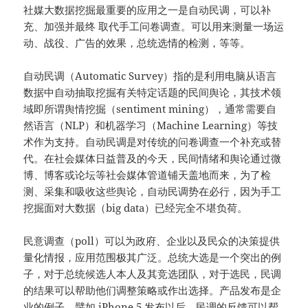
社媒大数据挖掘最重要的应用之一是自动民调，可以补
充、加强并最终 取代手工问卷调查。可以用来测量一场运
动、战役、广告的效果，总统选情的检测，等等。
自动民调（Automatic Survey）指的是利用电脑从语言
数据中自动抽取挖掘有关特定话题的民间舆论，其技术领
域即所谓舆情挖掘（sentiment mining），通常需要自
然语言（NLP）和机器学习（Machine Learning）等技
术作为支持。自动民调是对传统的问卷调查一个补充或替
代。在社会媒体日益普及的今天，民间情绪和舆论通过微
博、博客或论坛等社会媒体管道铺天盖地而来，为了检
测、采集和吸收这些舆论，自动民调势在必行，因为手工
挖掘面对大数据（big data）已经完全不堪负荷。
民意调查（poll）可以为政府、企业以及民众的决策提供
量化情报，应用范围极其广泛。总统大选是一个突出的例
子，对于总统候选人本人及其竞选团队，对于选民，民调
的结果可以帮助他们调整策略或作出选择。产品发布是企
业的例子，譬如 iPhone 5 发布以后，民调的反馈可以帮