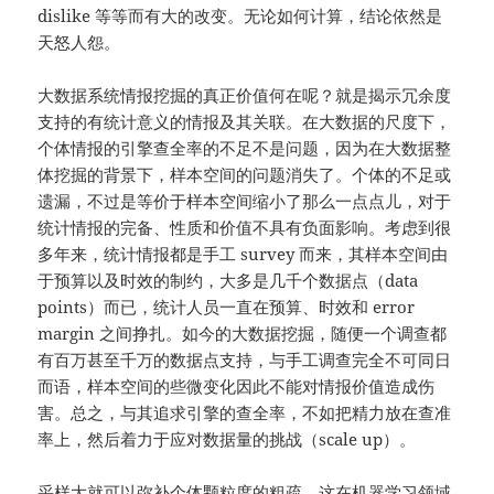
dislike 等等而有大的改变。无论如何计算，结论依然是
天怒人怨。
大数据系统情报挖掘的真正价值何在呢？就是揭示冗余度
支持的有统计意义的情报及其关联。在大数据的尺度下，
个体情报的引擎查全率的不足不是问题，因为在大数据整
体挖掘的背景下，样本空间的问题消失了。个体的不足或
遗漏，不过是等价于样本空间缩小了那么一点点儿，对于
统计情报的完备、性质和价值不具有负面影响。考虑到很
多年来，统计情报都是手工 survey 而来，其样本空间由
于预算以及时效的制约，大多是几千个数据点（data
points）而已，统计人员一直在预算、时效和 error
margin 之间挣扎。如今的大数据挖掘，随便一个调查都
有百万甚至千万的数据点支持，与手工调查完全不可同日
而语，样本空间的些微变化因此不能对情报价值造成伤
害。总之，与其追求引擎的查全率，不如把精力放在查准
率上，然后着力于应对数据量的挑战（scale up）。
采样大就可以弥补个体颗粒度的粗疏，这在机器学习领域