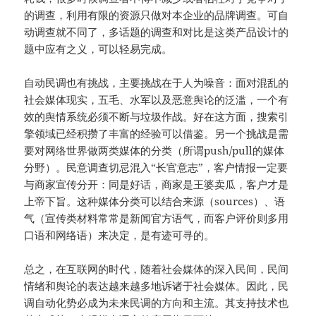
的调查，利用有限的资源只做对本企业的品牌调查。可自
动调查就不同了，多话题的调查和对比是这类产品设计的
题中应有之义，可以轻易完成。
自动民调也有挑战，主要挑战在于人为噪音：面对混乱的
社会媒体现实，五毛、水军以及恶意舆论的泛滥，一个有
效的舆情系统必须不断与垃圾作战。好在这方面，搜索引
擎领域已经积攒了丰富的经验可以借鉴。另一个挑战是需
要对网络世界做两类媒体的分类（所谓push/pull的媒体
分野）。民意调查切忌混入“长官意志”，客户情报一定要
与商家宣传分开：同是好话，商家是王婆卖瓜，客户才是
上帝下旨。这种媒体分类可以结合来源（sources）、语
气（宣传类材料常常是新闻官方语气，而客户评价则多用
口语和网络语）来决定，是有迹可寻的。
总之，在互联网的时代，随着社会媒体的深入民间，民间
情绪和舆论的表达越来越多地诉诸于社会媒体。因此，民
调自动化势必成为未来民调的方向和主流。其支持技术也